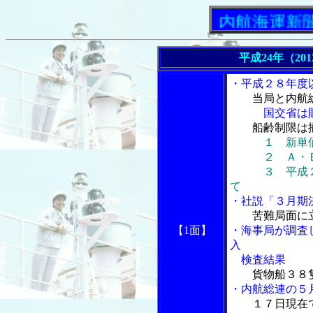
「内航海運新聞」ニ
平成24年（20
・平成２８年度
当局と内航
国交省は財務
船齢制限は
１ 新単
２ Ａ・Ｂグ
３ 平成２５
て
・社説「３月期
苦難局面に
【1面】
・海事局が調査
入
検査結果
貨物船３８
・内航総連の５
１７日現在