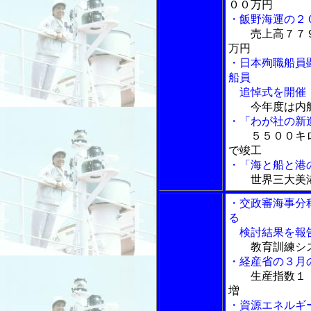
００万円
・飯野海運の２
売上高７７
万円
・日本殉職船員
船員
追悼式を開催
今年度は内
・「わが社の新
５５００キ
で竣工
・「海と船と港の
世界三大美
・交政審海事分
る
検討結果を報
教育訓練シ
・経産省の３月
生産指数１
増
・資源エネルギ