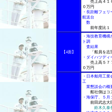
売上高４１
０万円
・長距離フェリ
航送台
数
前年度比１
・海技教育機構
ト調
査結果
【4面】
「船員を志
・ダイハツディ
売上高５７
０万円
・日本舶用工業
工
業懇談会の概
船社側はコ
・海保庁、５月
前田武志大
鈴木久泰