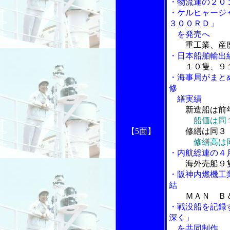
・物流連の２０
・ケルヒャージ
３００ＲＤ」
を発売へ
重工業、産
・日本船舶輸出
１０隻、９
・海事局がまと
修
繕実績
新造船は前
船価は同
【5面】
修繕は同３
修繕高は
・内航総連の４
海外売船９
・阪神内燃機工
結
ＭＡＮ Ｂ
・戦没船を記録
深く」
を共同制作