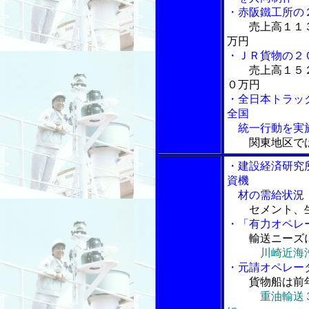
・赤阪鐵工所の
売上高１１
万円
・ＪＲ貨物の２
売上高１５
０万円
・全日本トラッ
全国
統一行動を実
関東地区で
・建設経済研究
資機
材の需給状況
セメント、
・「有力オペレ
輸送ニーズ
川崎近海
・元請オペレー
貨物船は前
重油輸送