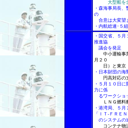
大型船を
・森海事局長、
の
合意は大変望
・内航総連･５
・国交省、５月
推進協
議会を発足
中小運輸事
月２０
日）と東京（
・日本財団の海
円高対応の
・５月１０日に
力に係
るワークショ
ＬＮＧ燃料船
・港湾局、５月
「ＩＴ-ＦＲＥ
のシステムの
コンテナ物