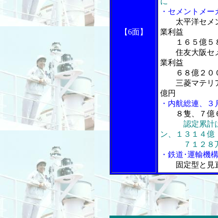
に
・セメントメー
太平洋セメ
【6面】
業利益
１６５億５８
住友大阪セメ
業利益
６８億２０
三菱マテリア
億円
・内航総連、３
８隻、７億
認定累計
ン、１３１４億
７１２８
・鉄道･運輸機
固定型と見