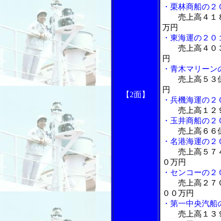
・栗林商船の２
売上高４１
万円
・東海運の２０
売上高４０
円
・青木マリーン
売上高５３
円
【2面】
・兵機海運の２
売上高１２
・玉井商船の２
売上高６６億
・名港海運の２
売上高５７
０万円
・センコーの２
売上高２７
００万円
・第一中央汽船
売上高１３