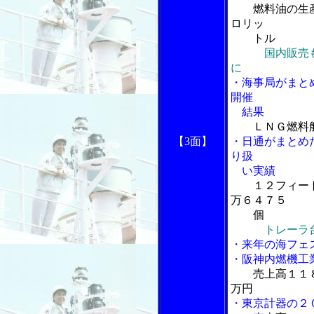
燃料油の生
ロリッ
トル
国内販売
に
・海事局がまと
開催
結果
ＬＮＧ燃料
【3面】
・日通がまとめ
り扱
い実績
１２フィー
万６４７５
個
トレーラ
・来年の海フェ
・阪神内燃機工
売上高１１
万円
・東京計器の２