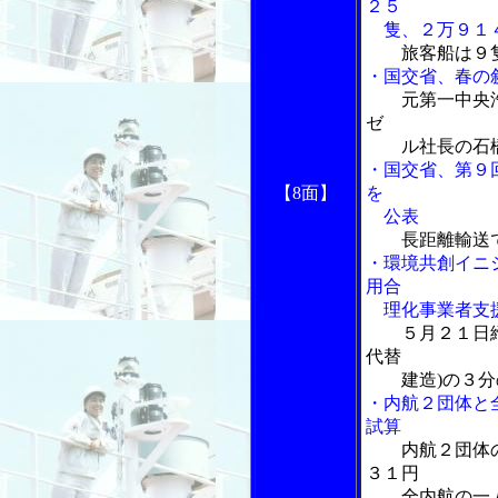
２５
隻、２万９１
旅客船は９
・国交省、春の
元第一中央
ゼ
ル社長の石橋
・国交省、第９
【8面】
を
公表
長距離輸送
・環境共創イニシ
用合
理化事業者支援
５月２１日
代替
建造)の３分
・内航２団体と
試算
内航２団体
３１円
全内航の一人