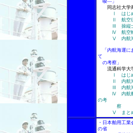
唆―」
同志社大学
Ⅰ はじ
Ⅱ 航空従事
Ⅲ 操縦士
Ⅳ 航空輸送
Ⅴ 内航海運
「内航海運にお
て
の考察」
流通科学大
Ⅰ はじ
Ⅱ 内航海運
Ⅲ 内航海運
Ⅳ 内航船員
の考
察
Ⅴ まと
・日本舶用工業会
の省