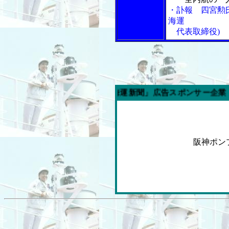
・訃報 四宮勲
海運
代表取締役)
週の「内航海運新聞」広告スポンサー企業
阪神ポ