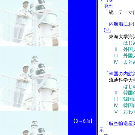
発刊
統一テーマ
「内航船におけ
理」
東海大学海
Ⅰ はじ
Ⅱ 外国人船
Ⅲ 外国人船
Ⅳ まと
「韓国の内航海
流通科学大
Ⅰ はじ
Ⅱ 韓国の
Ⅲ 韓国の内
Ⅳ 韓国内航
Ⅴ おわ
【3～6面】
「航空輸送産業
示