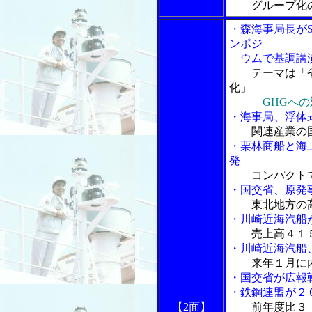
グループ化
・森海事局長がS
ンポジ
ウムで基調講
テーマは「
化」
GHGへ
・海事局、浮体
関連産業の
・栗林商船と海
発
コンパクト
・国交省、原発
東北地方の
・川崎近海汽船
売上高４１
・川崎近海汽船
来年１月に
・国交省が広報
・鉄鋼連盟が２
【2面】
前年度比３