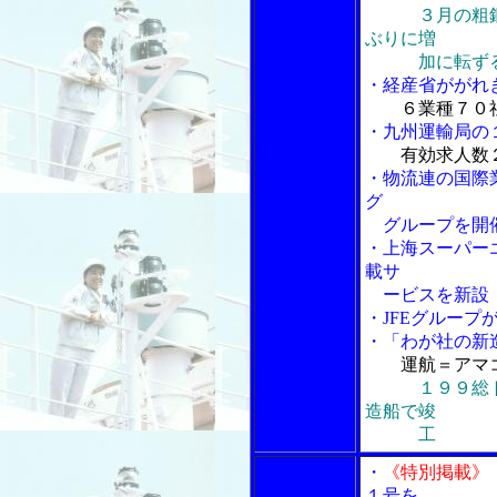
３月の粗
ぶりに増
加に転ず
・経産省ががれ
６業種７０
・九州運輸局の
有効求人数
・物流連の国際
グ
グループを開
・上海スーパー
載サ
ービスを新設
・JFEグループ
・「わが社の新
運航＝アマコ
１９９総
造船で竣
工
・
《特別掲載》
１号を