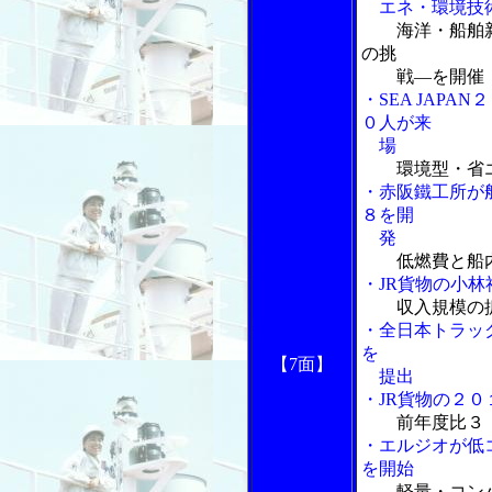
エネ・環境技
海洋・船舶
の挑
戦―を開催
・SEA JAP
０人が来
場
環境型・省
・赤阪鐵工所が
８を開
発
低燃費と船
・JR貨物の小
収入規模の
・全日本トラッ
を
【7面】
提出
・JR貨物の２
前年度比３
・エルジオが低
を開始
軽量・コン