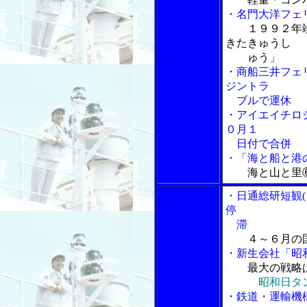
・名門大洋フェ
１９９２年
きたきゅうし
ゅう」
・商船三井フェ
ジントラ
ブルで運休
・アイエイチロ
０月１
日付で合併
・「海と船と港の
海と山と里
・日通総研短観
停
滞
４～６月の
・新生会社「昭
最大の戦略
昭和日タ
・鉄道・運輸機