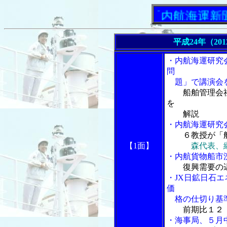
「内航海運新聞」ニ
平成24年（20
・内航海運研究
問
題」で講演会
船舶管理会
を
解説
・内航海運研究
６教授が「
【1面】
森代表、
・内航貨物船市
復興需要の
・JX日鉱日石
価
格の仕切り基
前期比１２
・海事局、５月