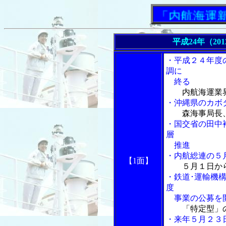
「内航海運新聞」
平成24年（20
・平成２４年度
調に
終る
内航海運業
・沖縄県のカボ
森海事局長
・国交省の田中
層
推進
・内航総連の５
【1面】
５月１日か
・鉄道･運輸機
度
事業の公募を
「特定型」
・来年５月２３