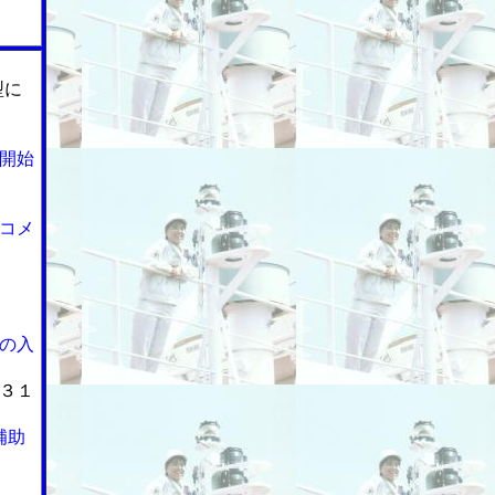
型に
開始
コメ
の入
３１
補助