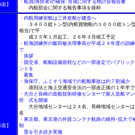
・船員(海技者)の確保･育成に関する検討会報告書
4面】
内航部会に関する報告事項を抜粋
・内航用練習船は三井造船が建造へ
３４００総トン型(内航貨物船の１０００総トン
相当)で平
成２５年１月起工、２６年３月竣工予定
・航海訓練所の飯田敏夫理事長が平成２４年度の訓練
で
挨拶
・国交省、船舶設備規程などの一部改定でパブリック
ントを
募集
・海保庁、ふくそう海域での船舶事故は約７割減少
港則法と海上交通安全法の一部改正後の１年半で
・大分と長崎の造船技術研修センターで新人造船マン
所 式を開催
大分地域センターは２４名、長崎地域センターは
名
・東京都、東京港の外貿コンテナ航路の維持･拡大で
5面】
制
度を引き続き実施