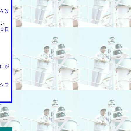
を改
ン
０日
にが
シフ