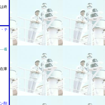
は終
ン・テ
―省
在庫
ン削