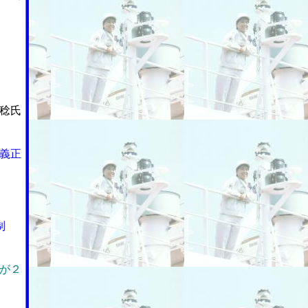
稔氏
義正
制
が２