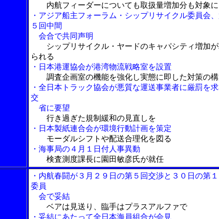
内航フィーダーについても取扱量増加分も対象に
・アジア船主フォーラム・シップリサイクル委員会、
５回中間
会合で共同声明
シップリサイクル・ヤードのキャパシティ増加が
られる
・日本港運協会が港湾物流戦略室を設置
調査企画室の機能を強化し実態に即した対策の構
・全日本トラック協会が悪質な運送事業者に厳罰を求
交
省に要望
行き過ぎた規制緩和の見直しを
・日本製紙連合会が環境行動計画を策定
モーダルシフトや配送合理化を図る
・海事局の４月１日付人事異動
検査測度課長に園田敏彦氏が就任
・内航春闘が３月２９日の第５回交渉と３０日の第１
委員
会で妥結
ベアは見送り、臨手はプラスアルファで
・妥結にあたって全日本海員組合が会見