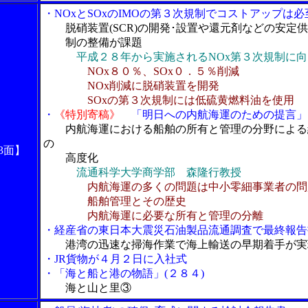
・NOxとSOxのIMOの第３次規制でコストアップは必
脱硝装置(SCR)の開発･設置や還元剤などの安定
制の整備が課題
平成２８年から実施されるNOx第３次規制に向
NOx８０％、SOx０．５％削減
NOx削減に脱硝装置を開発
SOxの第３次規制には低硫黄燃料油を使用
・
《特別寄稿》
「明日への内航海運のための提言」
内航海運における船舶の所有と管理の分野による
の
3面】
高度化
流通科学大学商学部 森隆行教授
内航海運の多くの問題は中小零細事業者の問
船舶管理とその歴史
内航海運に必要な所有と管理の分離
・経産省の東日本大震災石油製品流通調査で最終報告
港湾の迅速な掃海作業で海上輸送の早期着手が実
・JR貨物が４月２日に入社式
・「海と船と港の物語」(２８４)
海と山と里③