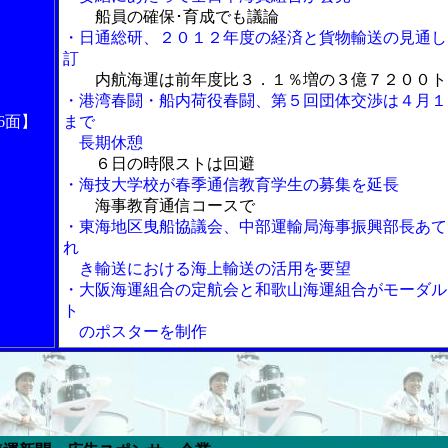
船員の確保･育成でも議論
・日通総研、２０１２年度の経済と貨物輸送の見通し
訂
内航海運は前年度比３．１％増の３億７２００ト
・港湾春闘・船内荷役春闘、第５回団体交渉は４月１
6面】
まで
長期休憩
６日の時限ストは回避
・海技大学校が春季通信教育学生の募集を延長
海事教育通信コースで
・東海地区曳船協議会、中部運輸局海事振興部長あて
れ
き輸送における海上輸送の活用を要望
・大阪海運組合の定航会と和歌山海運組合がモーダル
ト
のポスターを制作