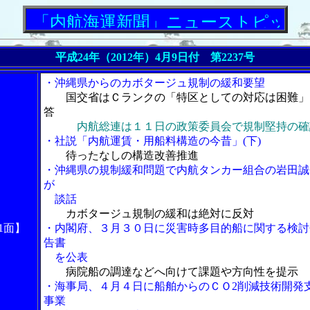
内航海運新聞」ニューストピックス
平成24年（2012年）4月9日付 第2237号
・沖縄県からのカボタージュ規制の緩和要望
国交省はＣランクの「特区としての対応は困難」
答
内航総連は１１日の政策委員会で規制堅持の確
・社説「内航運賃・用船料構造の今昔」(下)
待ったなしの構造改善推進
・沖縄県の規制緩和問題で内航タンカー組合の岩田誠
が
談話
カボタージュ規制の緩和は絶対に反対
1面】
・内閣府、３月３０日に災害時多目的船に関する検討
告書
を公表
病院船の調達などへ向けて課題や方向性を提示
・海事局、４月４日に船舶からのＣＯ2削減技術開発
事業