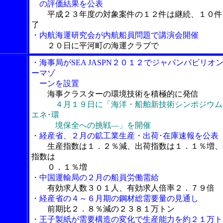
の評価結果を公表
平成２３年度の対象案件の１２件は継続、１０件
了
・内航海運研究会が内航船員問題で講演会開催
２０日に平河町の海運クラブで
・海事局がSEA JASPN２０１２でジャパンパビリオ
ーマゾ
ーンを設置
海事クラスターの環境技術を積極的に発信
４月１９日に「海洋・船舶新技術シンポジウム
エネ･環
境保全への挑戦―」を開催
・経産省、２月の鉱工業生産・出荷･在庫速報を公表
生産指数は１．２％減、出荷指数は１．１％増、
指数は
０．１％増
・中国運輸局の２月の船員労働需給
有効求人数３０１人、有効求人倍率２．７９倍
・経産省の４～６月期の鋼材総需要量の見通し
前期比２．８％減の２３８１万トン
・王子製紙が需要構造の変化で生産能力を約２１万ト