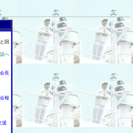
と回
認へ
会長
会報
支援