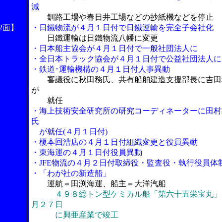
減
釧路工場や春日井工場などの抄紙機などを停止
2面】
・日鐵物流が４月１日付で日鐵運輸を完全子会社化
日鐵運輸は日鐵物流八幡に変更
・日本船主協会が４月１日付で一般社団法人に
・全日本トラック協会が４月１日付で公益社団法人に
・鉄道･運輸機構の４月１日付人事異動
審議役に秋田務氏、共有船舶建造支援部長に吉田
が
就任
・海上技術安全研究所の研究コーディネーターに田村
氏
が就任(４月１日付)
・榎本回漕店の４月１日付組織変更と役員異動
・東海運の４月１日付役員異動
・JFE物流の４月２日付取締役・監査役・執行役員体
・「わが社の新造船」
運航＝田渕海運、船主＝大洋汽船
４９８総トン型ケミカル船「第六十五栄宝丸」
月２７日
に興亜産業で竣工