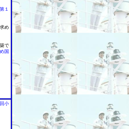
第１
求め
築で
め国
回小