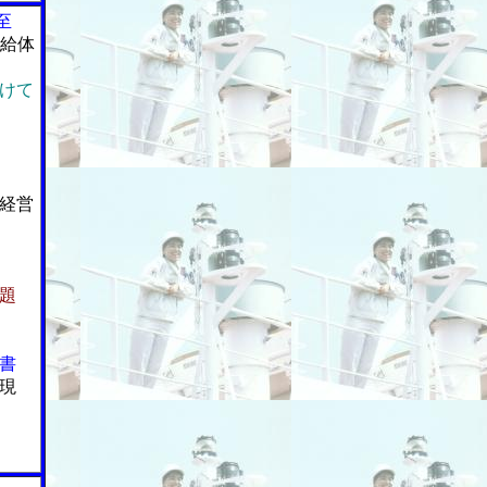
至
供給体
けて
経営
題
書
現