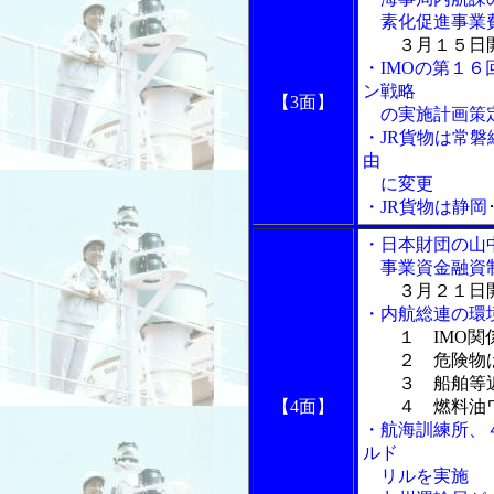
素化促進事業
３月１５日
・IMOの第１
ン戦略
【3面】
の実施計画策
・JR貨物は常
由
に変更
・JR貨物は静
・日本財団の山
事業資金融資
３月２１日
・内航総連の環
１ IMO
２ 危険物ば
３ 船舶等近
【4面】
４ 燃料油ワ
・航海訓練所、
ルド
リルを実施