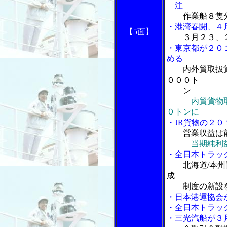
注
作業船８隻
・港湾春闘、４
【5面】
３月２３、
・東京都が２０
める
内外貿取扱
０００ト
ン
内貿貨物
０トンに
・JR貨物の２
営業収益は
当期純利
・全日本トラッ
北海道/本
成
制度の新設
・日本港運協会
・全日本トラッ
・三光汽船が３