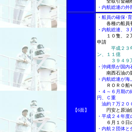
全取引金融
・内航総連の外
・船員の確保･
各種の船員
・内航総連、３
１０隻、２
申請
平成２３
ン、１１億
３９４９万
・沖縄県が国内
南西石油の
・内航総連が海
ＲＯＲＯ船
・４～６月期の
円、Ｃ重
油約７万２０
【6面】
円安と原油
・平成２４年度
６月１０日
・内航２団体と