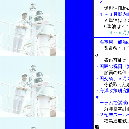
る
燃料油価格
・１～３月期内
Ａ重油は２
C重油は４１
４～６月
・海事局、船舶
製造後１１
が
省略可能に
・国民の祝日「
船員の確保
・国交省、３月
今後取り組
・海洋政策研究
ォ
ーラムで講演(
海洋基本計
・２軸型スーパ
福島造船鉄
船