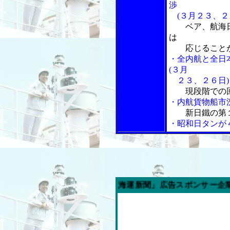
渉
(３月２３、２
ベア、航海
は
応じることが
・全内航
と全日
(３月
２３、２６日)
現段階での
・内航貨物船市
新日鐵の第
・昭和日タンが
今週の「内航海運新聞」広告スポンサー企業