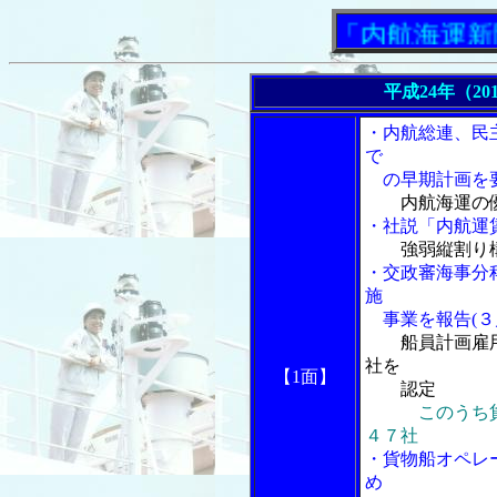
「内航海運新聞」
平成24年（20
・内航総連、民
で
の早期計画を要
内航海運の
・社説「内航運
強弱縦割り構
・交政審海事分
施
事業を報告(３
船員計画雇
社を
【1面】
認定
このうち貨
４７社
・貨物船オペレ
め