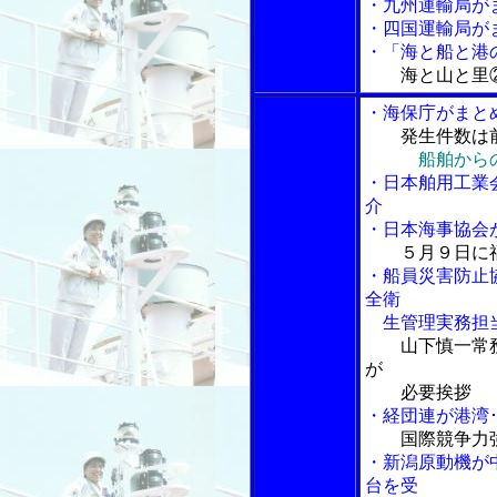
・九州運輸局が
・四国運輸局が
・「海と船と港の
海と山と里
・海保庁がまと
発生件数は
船舶から
・日本舶用工業
介
・日本海事協会
５月９日に
・船員災害防止
全衛
生管理実務担当
山下慎一常
が
必要挨拶
・経団連が港湾
国際競争力
・新潟原動機が
台を受