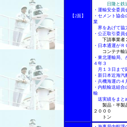
日隆と鉄
・運輸安全委員
【2面】
・セメント協会
業
界をあげて協
・公正取引委員
下請事業者
・日本通運がＲ
コンテナ輸
・東北運輸局、
４年３
月１３日まで
・新日本近海汽
・兵機海運の４
・内航輸送組合
輸
送実績をまと
製品・半製
２０００
トン
・海事局内航課