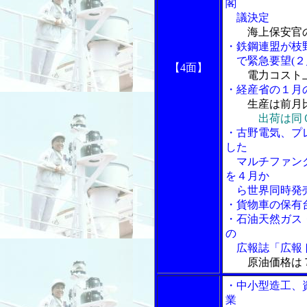
閣
議決定
海上保安官
・鉄鋼連盟が枝
で緊急要望(２
【4面】
電力コスト
・経産省の１月
生産は前月
出荷は同
・古野電気、プ
した
マルチファンクショ
を４月か
ら世界同時発
・貨物車の保有
・石油天然ガス
の
広報誌「広報
原油価格は
・中小型造工、
業