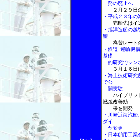
務の廃止へ
２月２９日
・平成２３年の
売船先はイ
・旭洋造船の越
望
為替レート
・鉄道･運輸機
基礎
的研究でシン
３月１６日
・海上技術研究
で公
開実験
ハイブリッド
燃焼改善効
果を開発
・川崎近海汽船
ダイ
ヤ変更
・日本舶用工業