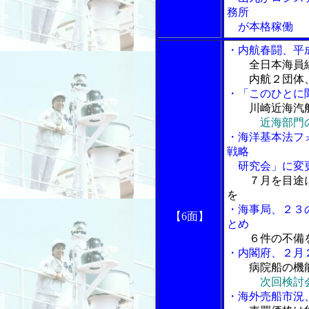
務所
が本格稼働
・内航春闘、平
全日本海員
内航２団体、
・「このひとに
川崎近海汽
近海部門
・海洋基本法フ
戦略
研究会」に変
７月を目途
を
・海事局、２３
【6面】
とめ
６件の不備
・内閣府、２月
病院船の機
次回検討
・海外売船市況