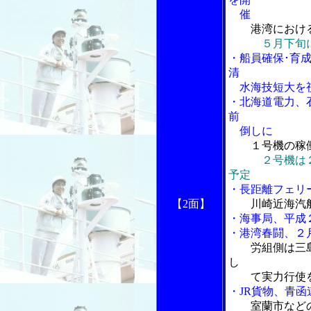
催
港湾におけ
５月下旬
・船員確保･育
清
水海技短大を
・北海道電力、
前
倒しに
１号機の稼
２号機は
予定
・長距離フェリ
【2面】
川崎近海汽
・海事局、平成
・港湾春闘、２
労組側は三
し
て実力行使
・JR貨物、青
室蘭市など