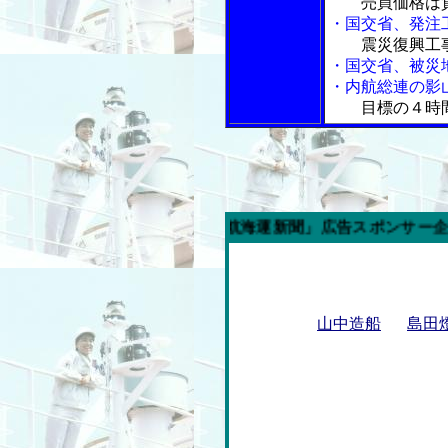
売買価格は
・国交省、発注
震災復興工
・国交省、被災
・内航総連の影
目標の４時
今週の「内航海運新聞」広告スポンサー企業
山中造船
島田