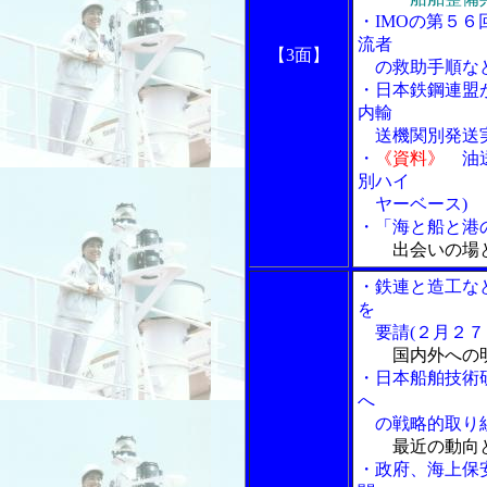
・IMOの第５６
流者
【3面】
の救助手順な
・日本鉄鋼連盟
内輸
送機関別発送
・
《資料》
油送
別ハイ
ヤーベース)
・「海と船と港の
出会いの場
・鉄連と造工な
を
要請(２月２７
国内外への
・日本船舶技術
へ
の戦略的取り組
最近の動向
・政府、海上保