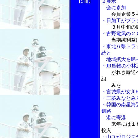
【5面】
２展示
会に参加
会員企業５
・日舶工がブラ
３月中旬の
・古野電気の２
当期純利益
・東北６県トラ
続と
地域拡大を民主
・JR貨物の小林
がれき輸送
組
みを
・宮城県が女川
・三菱みなとみ
・韓国の南星海
釧路
港に寄港
来年には１
投入
・山九がロジス