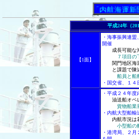
「内航海運新聞」ニ
平成24年（20
・海事振興連盟
開催
成長可能な
７項目の
【1面】
関門地区海運
と課題で陳
船員と船
・国交省、１４
・平成２４年度
油送船オペ
貨物船業
・内航大型船輸
内航市況は
小型船の
・港湾局、２月
を開