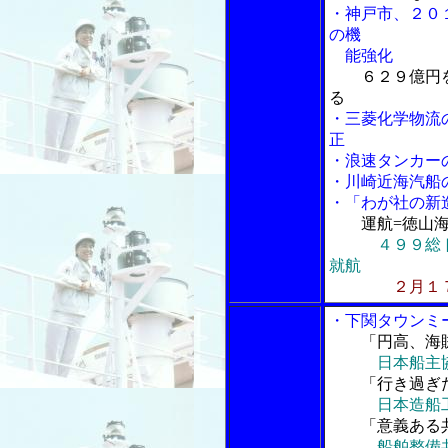
・神戸市、２０
の機
能強化
６２９億円
る
・三菱化学物流
正
・浪速タンカー
・川崎近海汽船
・「わが社の新
運航=徳山
４９９総
就航
２月１
・下関タウンミ
「円高、海
日本船主
「行き過ぎた
日本造船
「意義ある共
船舶整備