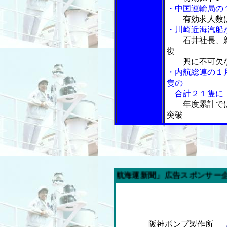
・中国運輸局の
有効求人数
・川崎近海汽船
石井社長、
復
興に不可欠
・内航総連の１
隻の
合計２１隻に
年度累計で
突破
今週の「内航海運新聞」広告スポンサー企業
阪神ポンプ製作所