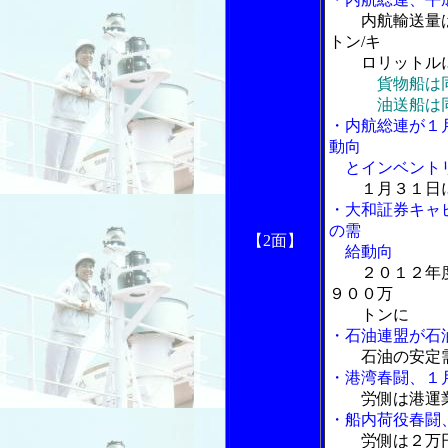
内航輸送量
トン/キ
ロリットル
貨物船は
油送船は同０
・内航総連が１
動向
とインベントリ
１月３１日
・大和証券キャ
の需
【2面】
給動向
２０１２年
９００万
トンに
・石油連盟が石
石油の安定
・港湾春闘、１
労側は港運
・船内荷役春闘
労側は２万