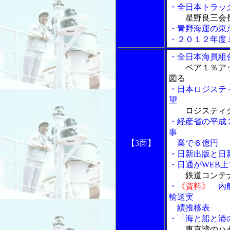
・全日本トラッ
星野良三会
・青野海運の東
・２０１２年度
・全日本海員組
ベア１％ア
図る
・日本ロジステ
望
ロジスティ
・経産省の平成
事
【3面】
業で６億円
・日新出版と日
・日通がWEB上
鉄道コンテ
・
《資料》
内航
輸送実
績推移表
・「海と船と港の
東京湾のハ