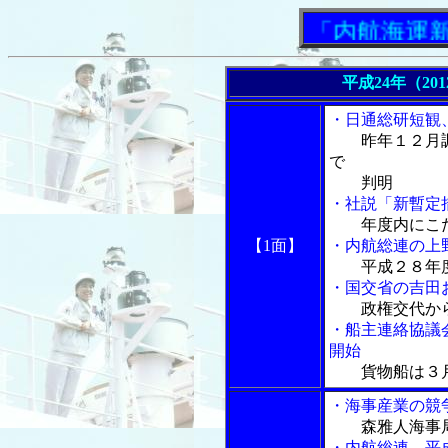
「内航海運新聞」
平成24年（20
・日通総研短観
昨年１２月
で
判明
・社説「新暫定
年度内にこ
【1面】
・内航総連の上
平成２８年
・国交省の吉田
政権交代か
・船主連絡協議
開始
貨物船は３
・海事産業の競
森雅人海事
・内航総連、平