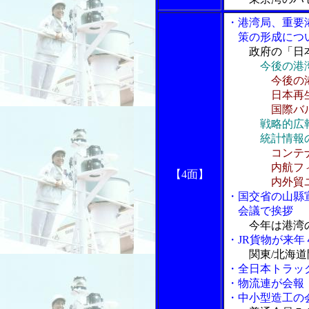
・港湾局、重要
策の形成につ
政府の「日
今後の港
今後の
日本再生戦
国際バルク
戦略的広
統計情報の
コンテ
内航フィー
【4面】
内外貿ユニッ
・国交省の山縣
会議で挨拶
今年は港湾
・JR貨物が来
関東/北海
・全日本トラッ
・物流連が会報
・中小型造工の