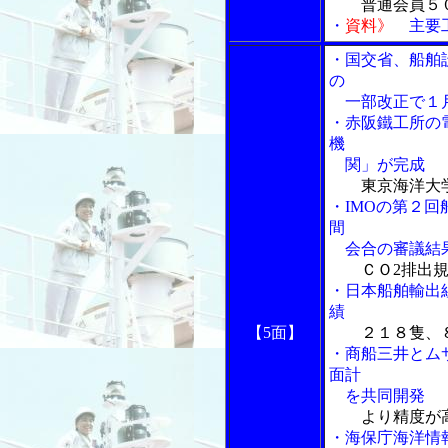
普通会員５
・
資料》
主要工
・国交省、船舶
の
一部改正で１
・赤阪鐵工所の電
機
関」が完成
東京海洋大
・IMOの第２
間
会合の審議結
ＣＯ2排出
・日本船舶輸出
績
【5面】
２１８隻、
・商船三井とム
面計
を共同開発
より精度が
・海保庁海洋情