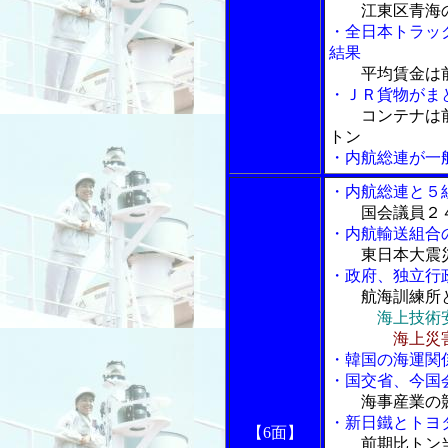
江東区青海
・全日本トラッ
結果
平均賃金は
・ＪＲ貨物がま
コンテナは
トン
・内航総連が一
・内航総連と５
国会議員２
・内航輸送組合
東日本大震
・政府、独立行
航海訓練所
海上技術
海上災
・韓国の海運関
・国交省、今国
海事産業の
・新日鐵とトヨ
【6面】
前期比トン