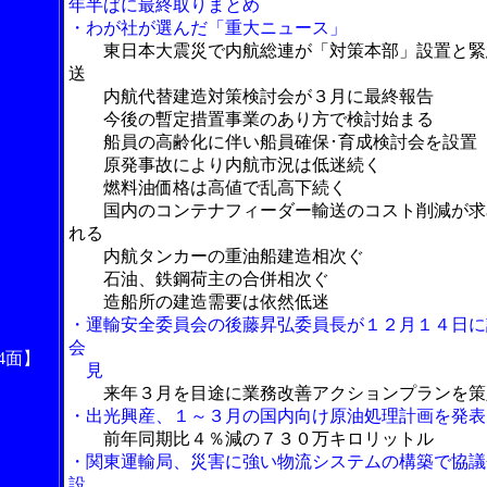
年半ばに最終取りまとめ
・わが社が選んだ「重大ニュース」
東日本大震災で内航総連が「対策本部」設置と緊
送
内航代替建造対策検討会が３月に最終報告
今後の暫定措置事業のあり方で検討始まる
船員の高齢化に伴い船員確保･育成検討会を設置
原発事故により内航市況は低迷続く
燃料油価格は高値で乱高下続く
国内のコンテナフィーダー輸送のコスト削減が求
れる
内航タンカーの重油船建造相次ぐ
石油、鉄鋼荷主の合併相次ぐ
造船所の建造需要は依然低迷
・運輸安全委員会の後藤昇弘委員長が１２月１４日に
会
4面】
見
来年３月を目途に業務改善アクションプランを策
・出光興産、１～３月の国内向け原油処理計画を発表
前年同期比４％減の７３０万キロリットル
・関東運輸局、災害に強い物流システムの構築で協議
設