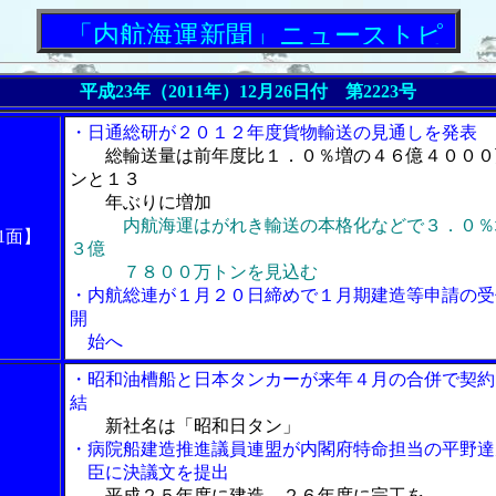
「内航海運新聞」ニューストピックス
平成23年（2011年）12月26日付 第2223号
・日通総研が２０１２年度貨物輸送の見通しを発表
総輸送量は前年度比１．０％増の４６億４０００
ンと１３
年ぶりに増加
内航海運はがれき輸送の本格化などで３．０％
1面】
３億
７８００万トンを見込む
・内航総連が１月２０日締めで１月期建造等申請の受
開
始へ
・昭和油槽船と日本タンカーが来年４月の合併で契約
結
新社名は「昭和日タン」
・病院船建造推進議員連盟が内閣府特命担当の平野達
臣に決議文を提出
平成２５年度に建造、２６年度に完工を