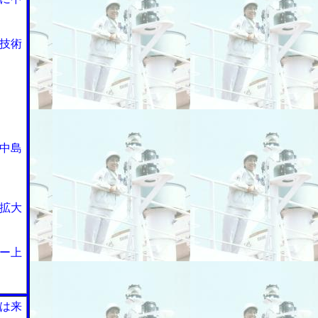
技術
中島
拡大
ー上
は来