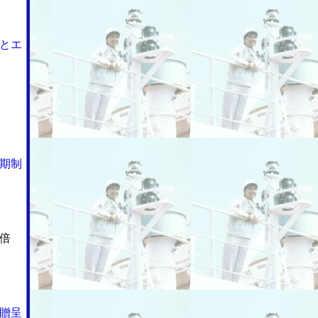
とエ
期制
倍
贈呈