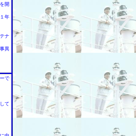
を開
１年
テナ
事異
ーで
して
に中