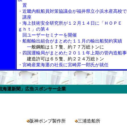
置
・近畿内航船員対策協議会が福井県立小浜水産高校で
講座
・海上技術安全研究所が１２月１４日に「ＨＯＰＥ 
ｇｈｔ」の第４
回ユーザーセミナーを開催
・船舶輸出組合がまとめた１１月の輸出船契約実績
一
般鋼船は１７隻、約７７万総トンに
・四国運輸局がまとめた２０１１年上期の管内造船事
建造許可は６５隻、約２２４万総トン
・宮崎産業海運の社長に宮崎昇一郎氏が就任
広告スポンサー企業
阪神ポンプ製作所
三浦造船所