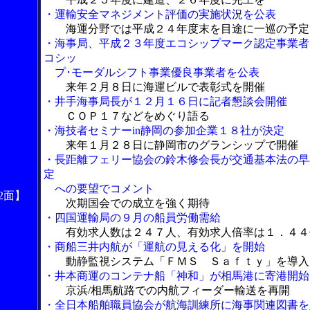
・運輸安全マネジメント評価の実施状況を公表
海運分野では平成２４年度末を目途に一巡の予定
・海事局、平成２３年度エコシップマーク認定事業者
コシッ
プ･モーダルシフト事業優良事業者を公表
来年２月８日に海運ビルで表彰式を開催
・井手海事局長が１２月１６日に記者懇談会開催
ＣＯＰ１７などをめぐり語る
・海技者セミナーin静岡の参加企業１８社が決定
来年１月２８日に静岡市のグランシップで開催
・長距離フェリー協会の鈴木修会長が交通基本法の早
定
への要望でコメント
2面】
次期国会での成立を強く期待
・四国運輸局の９月の船員労働需給
有効求人数は２４７人、有効求人倍率は１．４４
・商船三井内航が「運航の見える化」を開始
動静監視システム「ＦＭＳ Ｓａｆｔｙ」を導入
・井本商運のコンテナ船「神和」が相馬港に寄港開始
京浜/相馬航路での内航フィーダー輸送を再開
・全日本船舶職員協会が航海訓練所に海事関連図書を