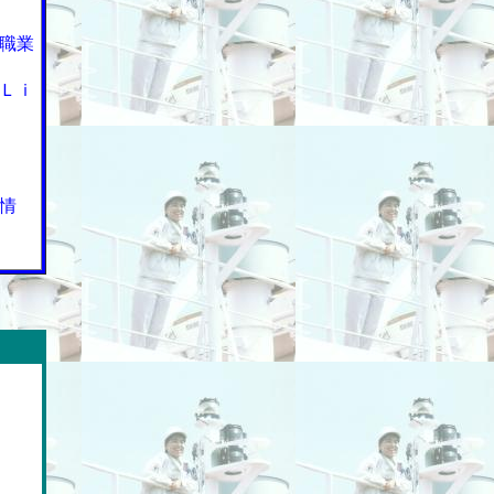
職業
Ｌｉ
情