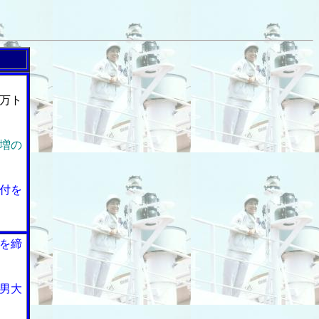
万ト
増の
付を
を締
男大