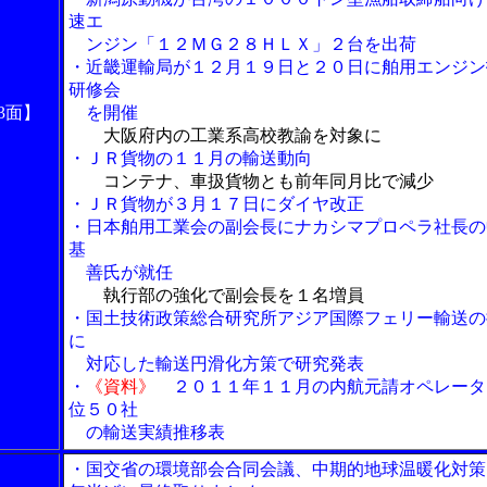
速エ
ンジン「１２ＭＧ２８ＨＬＸ」２台を出荷
・近畿運輸局が１２月１９日と２０日に舶用エンジン
研修会
3面】
を開催
大阪府内の工業系高校教諭を対象に
・ＪＲ貨物の１１月の輸送動向
コンテナ、車扱貨物とも前年同月比で減少
・ＪＲ貨物が３月１７日にダイヤ改正
・日本舶用工業会の副会長にナカシマプロペラ社長の
基
善氏が就任
執行部の強化で副会長を１名増員
・国土技術政策総合研究所アジア国際フェリー輸送の
に
対応した輸送円滑化方策で研究発表
・
《資料》
２０１１年１１月の内航元請オペレータ
位５０社
の輸送実績推移表
・国交省の環境部会合同会議、中期的地球温暖化対策