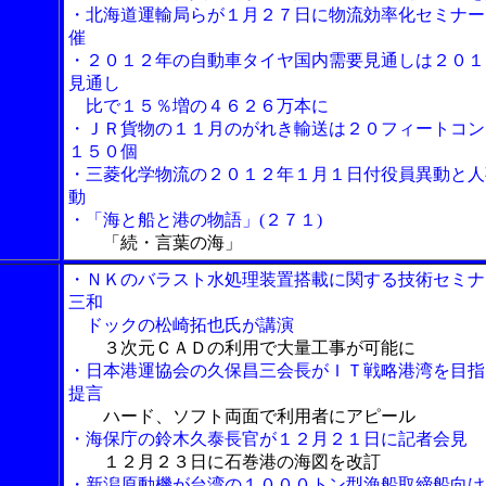
・北海道運輸局らが１月２７日に物流効率化セミナー
催
・２０１２年の自動車タイヤ国内需要見通しは２０１
見通し
比で１５％増の４６２６万本に
・ＪＲ貨物の１１月のがれき輸送は２０フィートコン
１５０個
・三菱化学物流の２０１２年１月１日付役員異動と人
動
・「海と船と港の物語」(２７１)
「続・言葉の海」
・ＮＫのバラスト水処理装置搭載に関する技術セミナ
三和
ドックの松崎拓也氏が講演
３次元ＣＡＤの利用で大量工事が可能に
・日本港運協会の久保昌三会長がＩＴ戦略港湾を目指
提言
ハード、ソフト両面で利用者にアピール
・海保庁の鈴木久泰長官が１２月２１日に記者会見
１２月２３日に石巻港の海図を改訂
・新潟原動機が台湾の１０００トン型漁船取締船向け