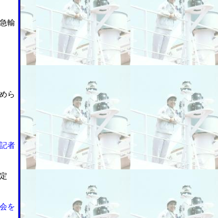
急輸
めら
記者
定
会を