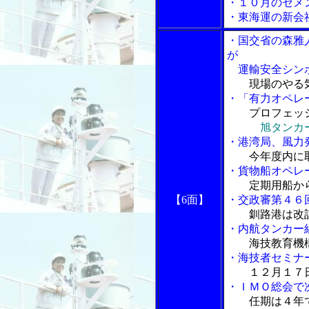
・１０月のセメ
・東海運の新会
・国交省の森雅
が
運輸安全シン
現場のやる
・「有力オペレ
プロフェッ
旭タンカ
・港湾局、風力
今年度内に
・貨物船オペレ
定期用船か
【6面】
・交政審第４６
釧路港は改
・内航タンカー
海技教育機
・海技者セミナ
１２月１７
・ＩＭＯ総会で
任期は４年