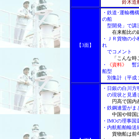
鈴木造
・鉄道･運輸機
の船
型開発」で講
在来船比の
・ＪＲ貨物の小
【3面】
れ
でコメント
「こんな時こ
・
《資料》
暫定
船型
別集計（平成１
・日銀の白川方
の現状と見通
円高で国内
・鉄鋼連盟がま
中国や韓国
・IMOの理事
・内航船舶輸送
貨物船は前