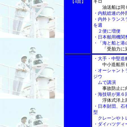
【4面】
キロ
油送船は同０
・内航総連の外
・内外トランス
を週
２便に増便
・日本舶用機関
・「海と船と港の
「受胎力に
・大手・中堅造
中小造船所
・オーシャント
ジウ
ムで講演
事故防止に
・海技研が第６
浮体式洋上
・日本財団、石
型
クレーンやトレ
・ダイハツディ