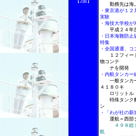
【2面】
勤務先は海
・東京港が１２
実験
・海技大学校が
平成２４年
・日本海難防止
特集
・全国通運、コ
１２フィー
物コンテ
ナを開発
・内航タンカー
一般タンカ
４１８０キ
ロリットル
特殊タンク船
ン
・「わが社の新
運航＝西部
４９８総
航