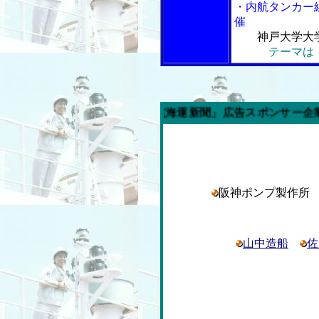
・内航タンカー
催
神戸大学大
テーマは
今週の「内航海運新聞」広告スポンサー企業
阪神ポンプ製作
山中造船
佐