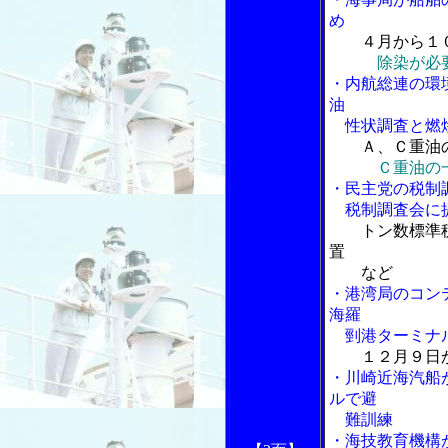
め
４月から１
除染が必
・内航総連の環
油
性状調査と燃
Ａ、Ｃ重油
Ｃ重油の
・民主党の税制
税制調査会に
トン数標準
置
など
・港湾局のコンテ
海羅
剄港ターミナ
１２月９日
・川崎近海汽船
ルで避
難訓練
・海技教育機構