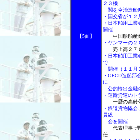
２３機
関を今治造船
・国交省が１２
・日本舶用工業
開催
【5面】
中国船舶産
・ヤンマーの２
売上高２７
・日本舶用工業
で
開催（１１月
・OECD造船部
に
公的輸出金融
・運輸労連のト
一層の高齢
・鉄道貨物協会
員総
会を開催
代表理事･
任