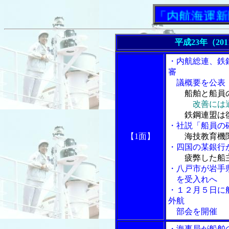
「内航海運新聞」
平成23年（20
・内航総連、鉄
審
議概要を公表
船舶と船員
改善には
鉄鋼連盟は
・社説「船員の
【1面】
海技教育機
・四国の某銀行
疲弊した船
・八戸市が岩手
を受入れへ
・１２月５日に
外航
部会を開催
・海事局が船舶