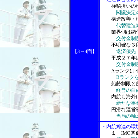
極秘扱いの
閣議決定
構造改善・構
代替建造
業界側は納付
交付金制
不明確な３段
【3～4面】
返済優先
平成２７年度
交付金制
Aランクはイ
Bランク
船齢制限と所
経営の自
内航も海外に
新たな事
円滑な運営事
当局の軸
・内航総連の環
１ IMO