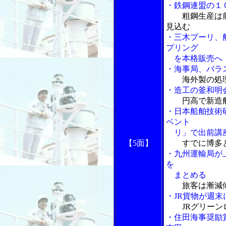
・鉄鋼連盟の１
粗鋼生産は
見込む
・三木プーリ、
プリング
を本格販売へ
・海事局、バラ
海外製の処
・造工の釜和明
円高で新造
・日本船舶技術
ベント
リ」で出前講
【5面】
すでに博多
・九州運輸局が
を
まとめる
旅客は漸減
・JR貨物が週末
JRグリーン
・住田海事奨励