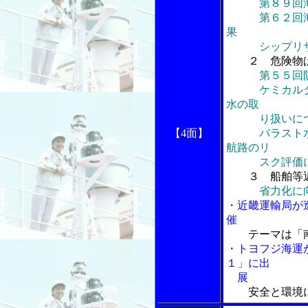
第８９回
第６２回海洋環
果
シップリサイ
２ 危険物
第５５回防
ケミカルタン
水の取
り扱いにつ
【4面】
バラスト水管
航路のリ
スク評価に係
３ 船舶等
省力化に
・近畿運輸局が
催
テーマは「
・トヨフジ海運
１」に出
展
安全と環境