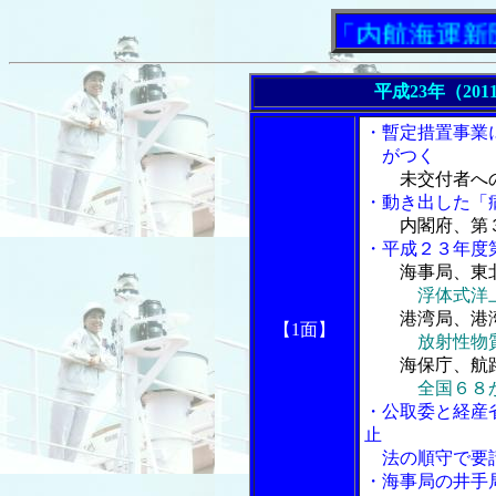
「内航海運新聞」ニ
平成23年（201
・暫定措置事業
がつく
未交付者へ
・動き出した「
内閣府、第
・平成２３年度
海事局、東
浮体式洋
港湾局、港
【1面】
放射性物
海保庁、航
全国６８
・公取委と経産
止
法の順守で要
・海事局の井手