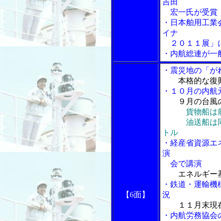
吉田
宏一氏が受賞
・日本舶用工業
イナ
２０１１展」
・内航総連が一
・震災地の「が
本格的な復
・１０月の内航
９月の台風の
貨物船は
油送船は同１
トル
・経産省資源エ
演
会で講演
エネルギー
・鉄道・運輸機
【6面】
況
１１月末現
・内航労務協会