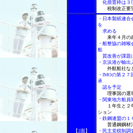
化措置枠は３
税制改正要
・日本製紙連合
を
求める
来年４月の
・船整協の雑喉
船
質改善が課題
・京浜港が輸出
外航船社な
・IMOの第２
承
認を予定
理事国の選
・関東地方船員
１年生と２
ション
・鉄鋼連盟の１
普通鋼鋼材
【2面】
・民主党税制調