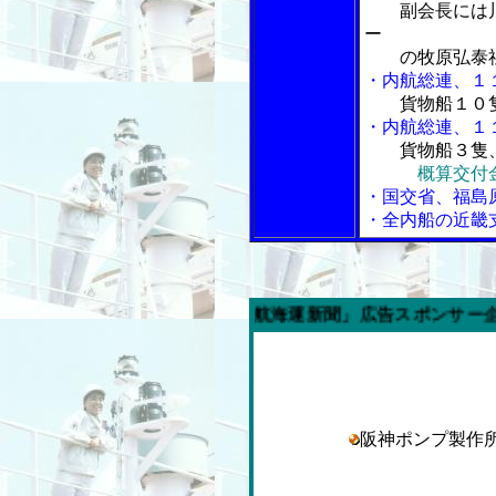
副会長には
ー
の牧原弘泰社
・内航総連、１
貨物船１０
・内航総連、１
貨物船３隻
概算交付
・国交省、福島
・全内船の近畿
今週の「内航海運新聞」広告スポンサー企業
阪神ポンプ製