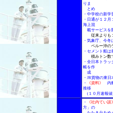
りま
とめ
・中学校の新学
・日通が１２月
海上混
載サービスを
従来よりも
・気象庁、今冬
ペルー沖の
・セメント船は
積みトン数
・全日本トラッ
帳を作
成
・JR貨物の東
・
《資料》
内航
推移
(１０月速報値
・
《社内てい談
方」の
たたき台をめ