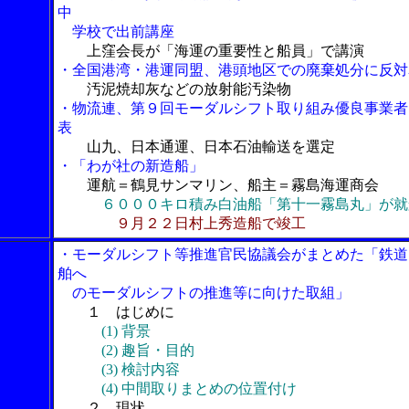
中
学校で出前講座
上窪会長が「海運の重要性と船員」で講演
・全国港湾・港運同盟、港頭地区での廃棄処分に反対
汚泥焼却灰などの放射能汚染物
・物流連、第９回モーダルシフト取り組み優良事業者
表
山九、日本通運、日本石油輸送を選定
・「わが社の新造船」
運航＝鶴見サンマリン、船主＝霧島海運商会
６０００キロ積み白油船「第十一霧島丸」が就
９月２２日村上秀造船で竣工
・モーダルシフト等推進官民協議会がまとめた「鉄道
舶へ
のモーダルシフトの推進等に向けた取組」
１ はじめに
(1) 背景
(2) 趣旨・目的
(3) 検討内容
(4) 中間取りまとめの位置付け
２ 現状