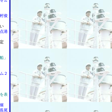
村俊
い
点港
定
船」
ム２
を表
催
長尾