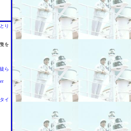
とり
隻を
徒ら
er
タイ