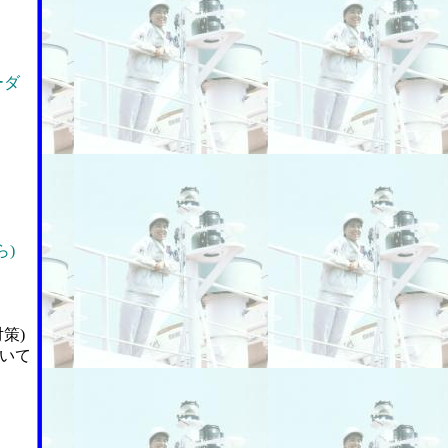
ーダ
)
策)
いて