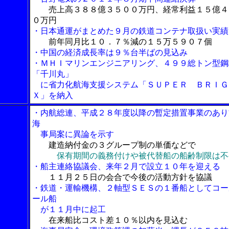
売上高３８８億３５００万円、経常利益１５億４
０万円
・日本通運がまとめた９月の鉄道コンテナ取扱い実績
前年同月比１０．７％減の１５万５９０７個
・中国の経済成長率は９％台半ばの見込み
・ＭＨＩマリンエンジニアリング、４９９総トン型鋼
「千川丸」
に省力化航海支援システム「ＳＵＰＥＲ ＢＲＩＧ
Ｘ」を納入
・内航総連、平成２８年度以降の暫定措置事業のあり
海
事局案に異論を示す
建造納付金の３グループ制の単価などで
保有期間の義務付けや被代替船の船齢制限は不
・船主連絡協議会、来年２月で設立１０年を迎える
１１月２５日の会合で今後の活動方針を協議
・鉄道・運輸機構、２軸型ＳＥＳの１番船としてコー
ール船
が１１月中に起工
在来船比コスト差１０％以内を見込む