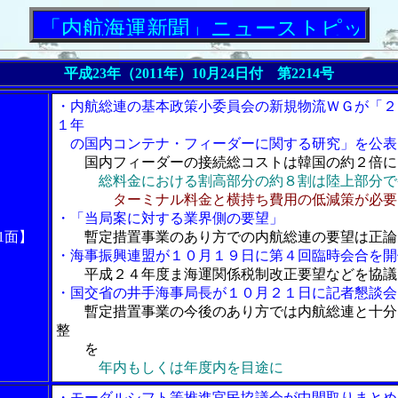
内航海運新聞」ニューストピックス
平成23年（2011年）10月24日付 第2214号
・内航総連の基本政策小委員会の新規物流ＷＧが「２
１年
の国内コンテナ・フィーダーに関する研究」を公表
国内フィーダーの接続総コストは韓国の約２倍に
総料金における割高部分の約８割は陸上部分で
ターミナル料金と横持ち費用の低減策が必要
・「当局案に対する業界側の要望」
1面】
暫定措置事業のあり方での内航総連の要望は正論
・海事振興連盟が１０月１９日に第４回臨時会合を開
平成２４年度ま海運関係税制改正要望などを協議
・国交省の井手海事局長が１０月２１日に記者懇談会
暫定措置事業の今後のあり方では内航総連と十分
整
を
年内もしくは年度内を目途に
・モーダルシフト等推進官民協議会が中間取りまとめ