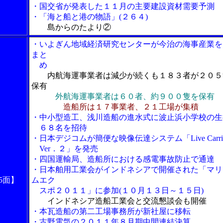
・国交省が発表した１１月の主要建設資材需要予測
・「海と船と港の物語」(２６４)
島からのたより②
・いよぎん地域経済研究センターが今治の海事産業を
まと
め
内航海運事業者は減少が続くも１８３者が２０５
保有
外航海運事業者は６０者、約９００隻を保有
造船所は１７事業者、２１工場が集積
・中小型造工、浅川造船の進水式に波止浜小学校の生
６８名を招待
・日本デジコムが簡便な映像伝達システム「Live Carri
Ver．２」を発売
・四国運輸局、造船所における感電事故防止で通達
・日本舶用工業会がインドネシアで開催された「マリ
5面】
ムエク
スポ２０１１」に参加(１０月１３日～１５日)
インドネシア造船工業会と交流懇談会も開催
・本瓦造船の第二工場事務所が新社屋に移転
・古野電気の２０１１年８月期中間連結決算