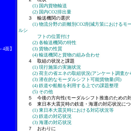
(1) 国内貨物輸送
(2) 国内CO2排出量
３ 輸送機関の選択
(1) 物流分野の距離別CO2削減方策におけるモ
ルシ
フトの位置付け
(2) 各輸送機関の特性
～4面】
(3) 貨物の性質
(4) 輸送機関と貨物の組み合わせ
４ 取組の状況と課題
(1) 現行施策の実施状況
(2) 荷主の省エネの取組状況(アンケート調査から
(3) 潜在的なモーダルシフト可能貨物量(同)
(4) 鉄道や船舶を利用する上での課題整理
(5) その他
５ 今後の方向性(モーダルシフト推進のための対
６ 東日本大震災時の鉄道・海運の対応状況につ
(1) 東日本大震災時における対応状況等
(2) 鉄道の対応状況
(3) 海運の対応状況
７ おわりに