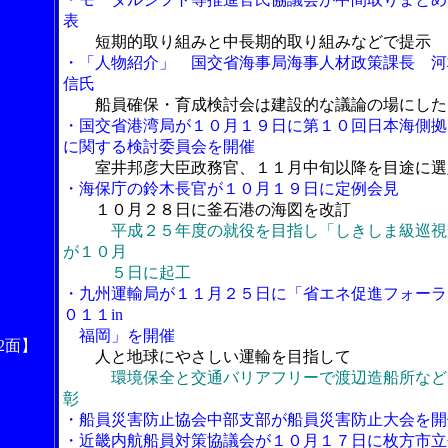
表
短期的取り組みと中長期的取り組みなどで提示
・「人物紹介」 国交省海事局海事人材政策課長 河
信氏
船員確保・育成検討会は建設的な議論の場にした
・国交省港湾局が１０月１９日に第１０回日本海側拠
に関する検討委員会を開催
室井邦彦大臣政務官、１１月中旬以降を目途に選
・海保庁の鈴木長官が１０月１９日に定例会見
１０月２８日に釜石港の海図を改訂
平成２５年度の就役を目指し「しきしま級巡視
が１０月
５日に起工
・九州運輸局が１１月２５日に「省エネ促進フォーラ
０１１in
福岡」を開催
2面】
人と地球にやさしい運輸を目指して
環境保全と交通バリアフリーで渡辺造船所など
彰
・船員災害防止協会中部支部が船員災害防止大会を開
・近畿内航船員対策協議会が１０月１７日に枚方市立