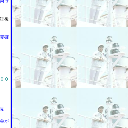
術セ
証後
隻確
００
見
会が