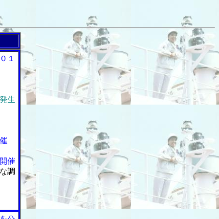
０１
発生
催
開催
な調
を公