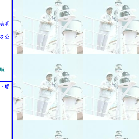
表明
を公
航
・船