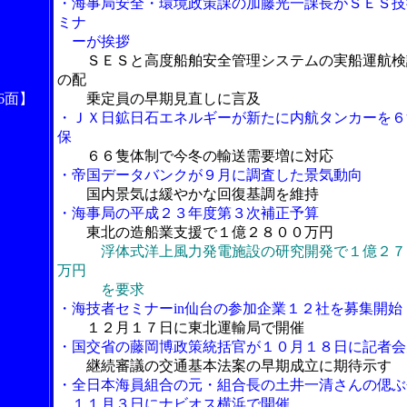
・海事局安全・環境政策課の加藤光一課長がＳＥＳ技
ミナ
ーが挨拶
ＳＥＳと高度船舶安全管理システムの実船運航検
の配
6面】
乗定員の早期見直しに言及
・ＪＸ日鉱日石エネルギーが新たに内航タンカーを６
保
６６隻体制で今冬の輸送需要増に対応
・帝国データバンクが９月に調査した景気動向
国内景気は緩やかな回復基調を維持
・海事局の平成２３年度第３次補正予算
東北の造船業支援で１億２８００万円
浮体式洋上風力発電施設の研究開発で１億２７
万円
を要求
・海技者セミナーin仙台の参加企業１２社を募集開始
１２月１７日に東北運輸局で開催
・国交省の藤岡博政策統括官が１０月１８日に記者会
継続審議の交通基本法案の早期成立に期待示す
・全日本海員組合の元・組合長の土井一清さんの偲ぶ
１１月３日にナビオス横浜で開催