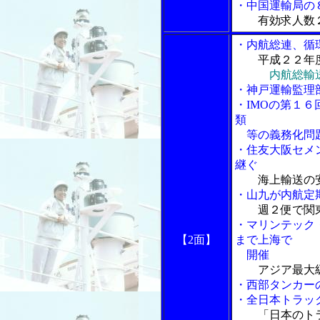
・中国運輸局の
有効求人数
・内航総連、循
平成２２年
内航総輸
・神戸運輸監理
・IMOの第１
類
等の義務化問
・住友大阪セメ
継ぐ
海上輸送の
・山九が内航定
週２便で関
・マリンテック
【2面】
まで上海で
開催
アジア最大
・西部タンカー
・全日本トラッ
「日本のト