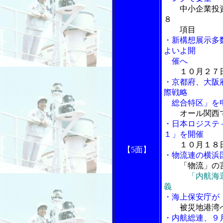
中小企業投
８
項目
・新構想展示多
よいよ開
催へ
１０月２７
・京都府、大阪
際戦略
総合特区」を
オール関西
・日本ロジステ
１」を開催
１０月１８
【5面】
・物流連の横浜
「物流」の言
「内航海運
義
・海上保安庁が
被災地港湾
・内航総連、９