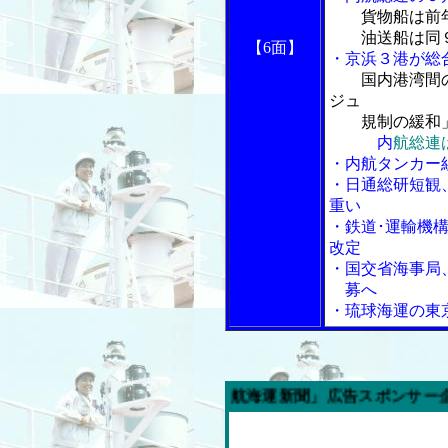
貨物船は前
油送船は同９
【6面】
・京浜３港が総
国内港湾間
ジュ
規制の緩和」
内
航総連
・内航タンカー
・日通総研短観
重い
・鉄道･運輸機
改定
・国交省海事局
募へ
・琉球海運の東
今週の「内航海運新聞」広告スポンサー企業