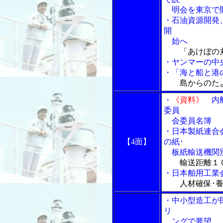
明会を東京で開
・石油資源開発
開
始へ
「あけぼの丸
・ヤンマーの中
・「海と船と港の
島からのた
・
《資料》
内航
委員
会委員名簿
・日本製紙連合
【4面】
の紙･
板紙輸送機関別
輸送距離１０
・日本舶用工業
人材確保･
・中小型造工が
リ
ングで要望