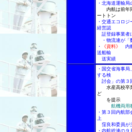
・北海道運輸局
内航は前年
ートトン
・交通エコロジ
経営認
証登録事業者
・物流連が「数
・
《資料》
内航
送船輸
送実績
・国交省海事局
する検
討会」の第３
水産高校卒
ど
を提示
航機両用
・第３回内航部
上
窪良和委員が
・内航総連の９