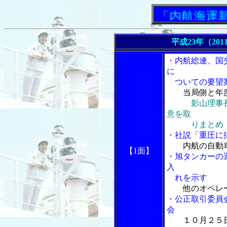
「内航海運新聞」
平成23年（201
・内航総連、国
に
ついての要望
当局側と年
影山理事
意を取
りまとめ
・社説「重圧に
内航の自動
【1面】
・旭タンカーの
入
れを示す
他のオペレ
・公正取引委員
会
１０月２５日