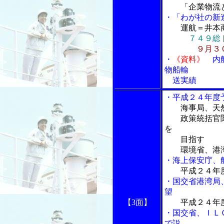
「企業物流と
・「わが社の新
運航＝井本
７４９総
９月３
・
《資料》
内航
物船輸
送実績
・平成２４年度
海事局、天
政策統括官関
を
目指す
環境省、港湾
・海上保安庁、
平成２４年
・国交省港湾局
望
【3面】
平成２４年
・国交省、ＩＬ
で説