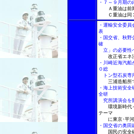
・７～９月期の
Ａ重油は前
Ｃ重油は同３
・運輸安全委員
表
・国交省、秋野
確
立」の必要性
改正省エネ
・川崎近海汽船
０総
トン型石炭専
三浦造船所
・海上技術安全
全研
究所講演会を
環境新時代
テーマ
に東京･平河
・国交省の奥田
国民の安全