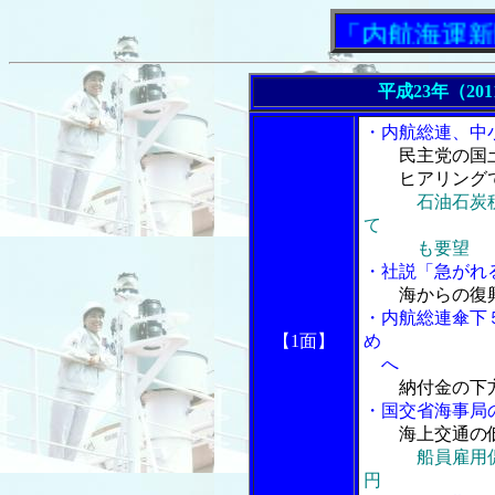
「内航海運新聞」ニ
平成23年（20
・内航総連、中
民主党の国
ヒアリングで(
石油石炭
て
も要望
・社説「急がれ
海からの復
・内航総連傘下
【1面】
め
へ
納付金の下
・国交省海事局
海上交通の
船員雇用
円