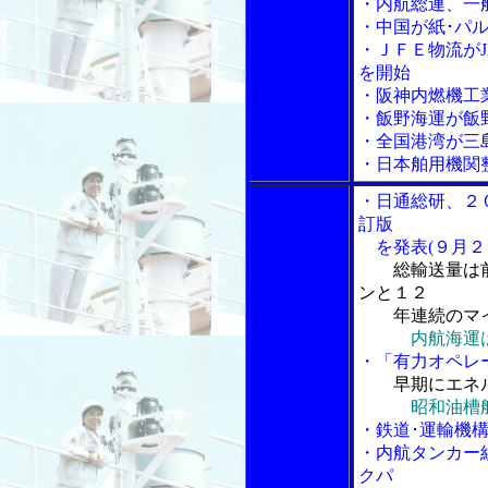
・内航総連、一
・中国が紙･パ
・ＪＦＥ物流がJ
を開始
・阪神内燃機工
・飯野海運が飯
・全国港湾が三
・日本舶用機関
・日通総研、２
訂版
を発表(９月２
総輸送量は
ンと１２
年連続のマイ
内航海運
・「有力オペレ
早期にエネ
昭和油槽
・鉄道･運輸機
・内航タンカー
クパ