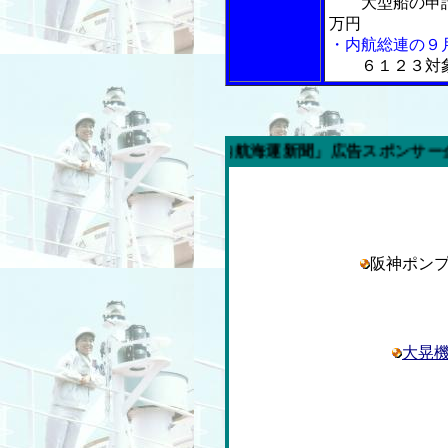
大型船の申
万円
・内航総連の９
６１２３対
今週の「内航海運新聞」広告スポンサー企業
阪神ポン
大晃