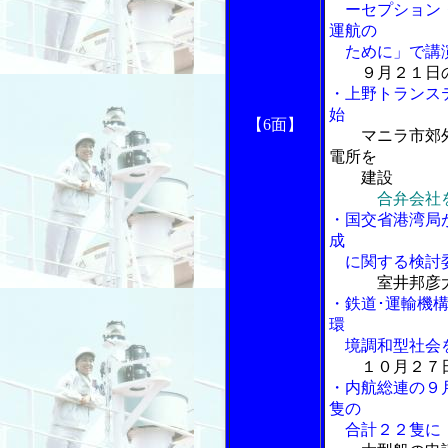
ーセプション・
運航の
ために」で講
９月２１日
・上野トランス
始
【6面】
マニラ市郊
電所を
建設
合弁会社
・国交省港湾局
成
に関する検討
室井邦彦
・鉄道･運輸機
環
境調和型社会を
１０月２７
・内航総連の９
隻の
合計２２隻に