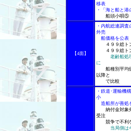
移表
・「海と船と港の
船頭小唄⑤
・内航総連調査
外売
船価格を公表
４９９総ト
４９９総トン
【4面】
老齢船処
に
船種別平均価
以降と
で比較
・鉄道･運輸機
小
造船所が善処
納付金対象
受注
競争で不利な
当局側は