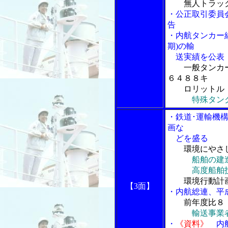
無人トラッ
・公正取引委員
告
・内航タンカー
期)の輸
送実績を公表
一般タンカ
６４８８キ
ロリットル
特殊タン
・鉄道･運輸機
画な
どを盛る
環境にやさ
船舶の建
高度船舶技
環境行動計
【3面】
・内航総連、平
前年度比８
輸送事業
・
《資料》
内航