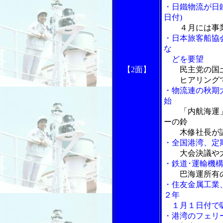
・日鐵物流が日
日付)
４月には事
・日本旅客船協
な
どを要望
【2面】
民主党の国
ヒアリングで(
・物流連の秋期
始
「内航海運」
ーの鈴
木修社長が
・全国港湾、定
大会決議や
・鉄道･運輸機
巴海運所有
・住友金属工業
２年
１月１日付で
・港湾のフェリ