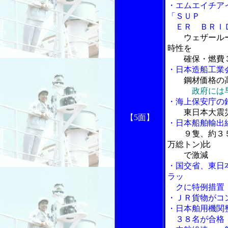
・エムエイチア
「ＳＵＰ
ＥＲ ＢＲＩＤ
ウェザール
時性を
確保・燃費３
・日本造船工業
鋼材価格の
政府には
・海上保安庁の
東日本大震
【5面】
・日本船舶輸出
９隻、約３
万総トン)比
で激減
・国交省、東日
ラッ
クに特例措置
・ＪＲ貨物がコ
・日本舶用機関
３８名が合格