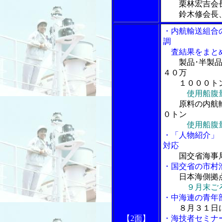
栗林宏吉会
鈴木修会長、
・内航輸送組合
調
査結果をまと
製品･半製
４０万
１０００ト
使用船腹
原料の内航
０トン
使用船腹
・「人物紹介」
対応
国交省海事
・国交省の市村
日本海側拠
９月末ご
・中海連の青年
８月３１日
【2面】
・海技者セミナ