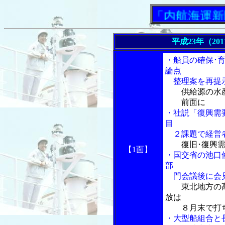
「内航海運新聞」ニ
平成23年（20
・船員の確保･
論点
整理案を再提
供給源の水
前面に
・社説「復興需
目
２課題で経営者
復旧･復興
【1面】
・国交省の池口
部
門会議後に会
東北地方の
放は
８月末で打ち
・大型船組合と