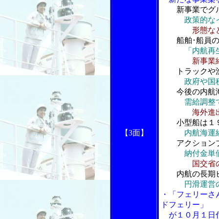
新事業でグ
政策的な
形態な
船舶･船員の
「内航再
新事業
トラックや漁
政府や国
今後の内航海
需給調整
海外進
小型船は１９
【3面】
内航海運
アクションプ
納付金単
国交省
内航の長期ビ
円滑運営
・「フェリーさ
ドフェリー」
が１０月１日