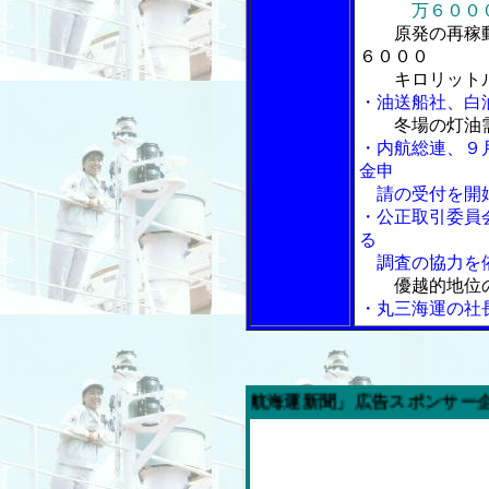
万６０００
原発の再稼
６０００
キロリット
・油送船社、白
冬場の灯油
・内航総連、９
金申
請の受付を開
・公正取引委員
る
調査の協力を
優越的地位
・丸三海運の社
今週の「内航海運新聞」広告スポンサー企業