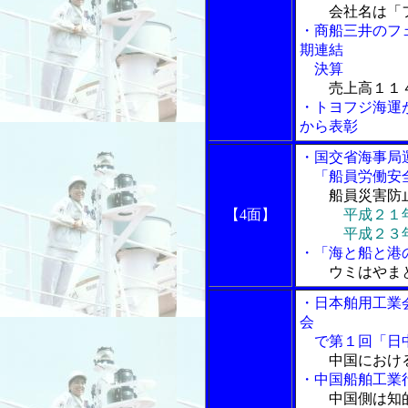
会社名は「
・商船三井のフ
期連結
決算
売上高１１
・トヨフジ海運
から表彰
・国交省海事局
「船員労働安全
船員災害防
【4面】
平成２１
平成２３年度
・「海と船と港の
ウミはやま
・日本舶用工業
会
で第１回「日中
中国におけ
・中国船舶工業
中国側は知