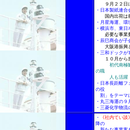
９月２２日
・日本製紙連合
国内出荷は
・月星海運、環
・横浜市、東日
必要な事業
・辰巳商会が子
大阪港振興
・三和ドックが
１０月から
初代南極
の職
人も活躍
・日本長距離フ
の役
割」をテーマに
・丸三海運の９
・三菱化学物流
・
《社内てい談
降の
新たな事業案を