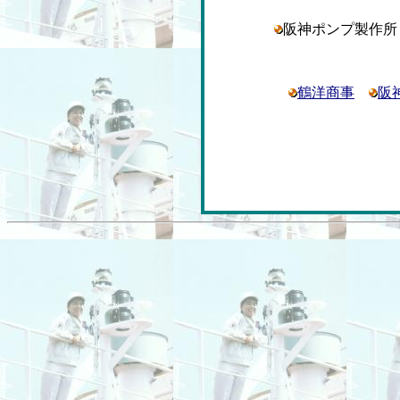
阪神ポンプ製作
鶴洋商事
阪