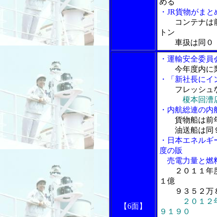
める
・JR貨物がま
コンテナは
トン
車扱は同０．
・運輸安全委員
今年度内に
・「新社長にイ
フレッシュ
榎本回漕
・内航総連の内
貨物船は前
油送船は同９
・日本エネルギ
度の販
売電力量と燃料
２０１１年
１億
９３５２万８
２０１２
【6面】
９１９０