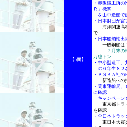
・赤阪鐵工所の
Ｒ」機関
を山中造船で建
・日本財団が宮
海洋関連高校
で
・日本船舶輸出
一般鋼船は
７月末の
万総トン
【5面】
・中小型造工、
の６年生８２
・ＡＳＫＡ社の
新造船への
・関東運輸局、
に確認
キャンペーン
東京都トラ
を確認
・全日本トラッ
東日本大震