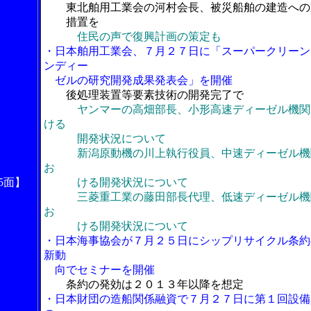
東北舶用工業会の河村会長、被災船舶の建造への
措置を
住民の声で復興計画の策定も
・日本舶用工業会、７月２７日に「スーパークリーン
ンディー
ゼルの研究開発成果発表会」を開催
後処理装置等要素技術の開発完了で
ヤンマーの高畑部長、小形高速ディーゼル機関
ける
開発状況について
新潟原動機の川上執行役員、中速ディーゼル機
お
5面】
ける開発状況について
三菱重工業の藤田部長代理、低速ディーゼル機
お
ける開発状況について
・日本海事協会が７月２５日にシップリサイクル条約
新動
向でセミナーを開催
条約の発効は２０１３年以降を想定
・日本財団の造船関係融資で７月２７日に第１回設備