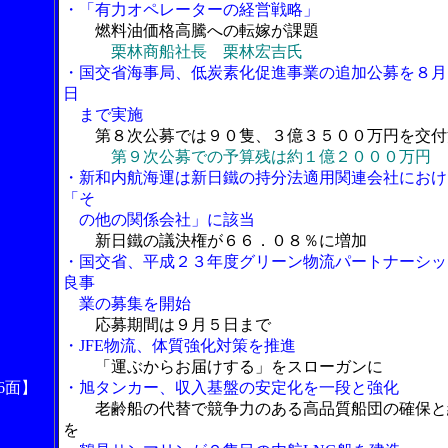
・「有力オペレーターの経営戦略」
燃料油価格高騰への転嫁が課題
栗林商船社長 栗林宏吉氏
・国交省海事局、低炭素化促進事業の追加公募を８月
日
まで実施
第８次公募では９０隻、３億３５００万円を交付
第９次公募での予算残は約１億２０００万円
・新和内航海運は新日鐵の持分法適用関連会社におけ
「そ
の他の関係会社」に該当
新日鐵の議決権が６６．０８％に増加
・国交省、平成２３年度グリーン物流パートナーシッ
良事
業の募集を開始
応募期間は９月５日まで
・JFE物流、体質強化対策を推進
「運ぶからお届けする」をスローガンに
6面】
・旭タンカー、収入基盤の安定化を一段と強化
老齢船の代替で競争力のある高品質船団の確保と
を