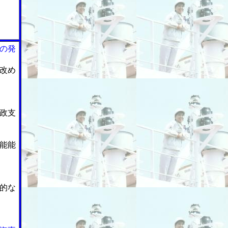
の発
改め
政支
能能
的な