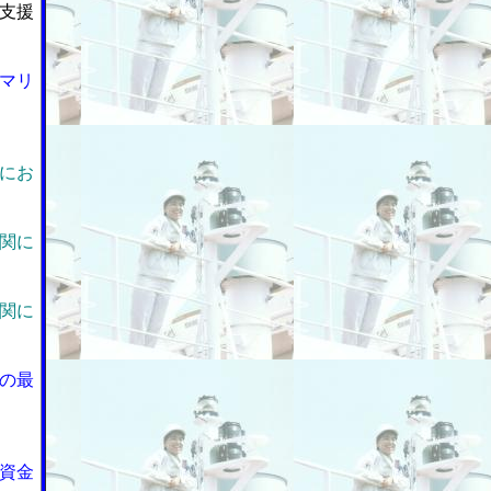
支援
マリ
にお
関に
関に
の最
資金