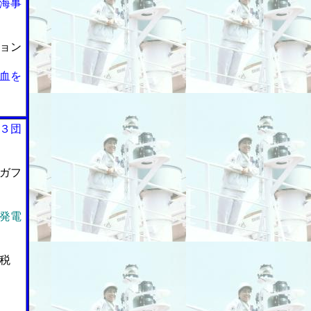
海事
ョン
血を
３団
ガフ
発電
税