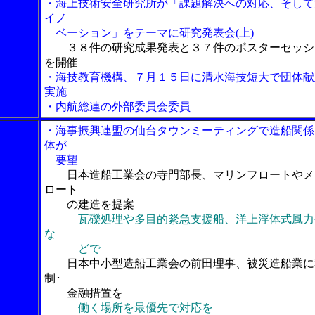
・海上技術安全研究所が「課題解決への対応、そして
イノ
ベーション」をテーマに研究発表会(上)
３８件の研究成果発表と３７件のポスターセッシ
を開催
・海技教育機構、７月１５日に清水海技短大で団体献
実施
・内航総連の外部委員会委員
・海事振興連盟の仙台タウンミーティングで造船関係
体が
要望
日本造船工業会の寺門部長、マリンフロートやメ
ロート
の建造を提案
瓦礫処理や多目的緊急支援船、洋上浮体式風力
な
どで
日本中小型造船工業会の前田理事、被災造船業に
制･
金融措置を
働く場所を最優先で対応を