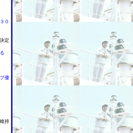
３０
決定
る
プ優
維持