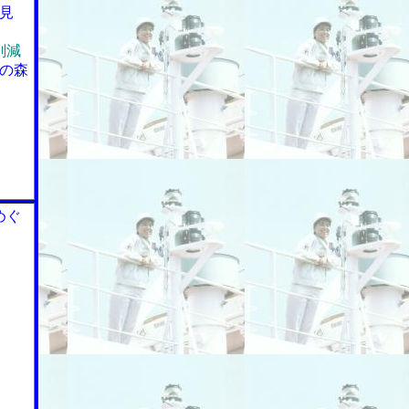
見
削減
の森
めぐ