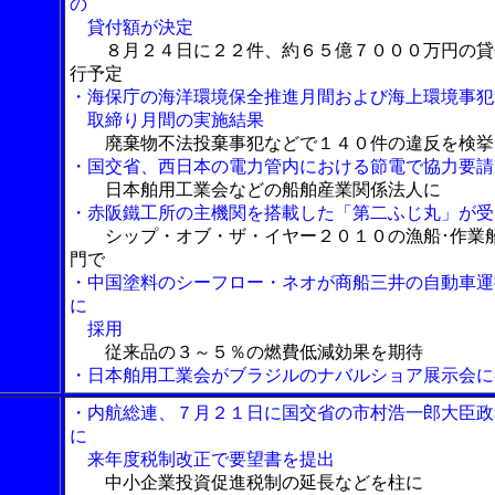
の
貸付額が決定
８月２４日に２２件、約６５億７０００万円の貸
行予定
・海保庁の海洋環境保全推進月間および海上環境事犯
取締り月間の実施結果
廃棄物不法投棄事犯などで１４０件の違反を検挙
・国交省、西日本の電力管内における節電で協力要請
日本舶用工業会などの船舶産業関係法人に
・赤阪鐵工所の主機関を搭載した「第二ふじ丸」が受
シップ・オブ・ザ・イヤー２０１０の漁船･作業
門で
・中国塗料のシーフロー・ネオが商船三井の自動車運
に
採用
従来品の３～５％の燃費低減効果を期待
・日本舶用工業会がブラジルのナバルショア展示会に
・内航総連、７月２１日に国交省の市村浩一郎大臣政
に
来年度税制改正で要望書を提出
中小企業投資促進税制の延長などを柱に