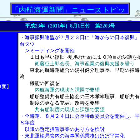
航海運新聞」ニューストピックス
平成23年（2011年）8月1日付 第2203号
・海事振興連盟が７月２３日に「海からの日本復興」
台タウ
ンミーティングを開催
１日も早い復旧･復興のために１０項目の決議を
衛藤征士郎会長、海事産業の復興支援を誓う
東北内航海運組合の湯村健介理事長、早期の掃海
湾
機能の回復を
1面】
内航海運の現状と課題で要望
船舶整備共有船主協会の三木孝幸理事、船舶共有
制度の更なる充実、改善を要望
共有船制度の現状と課題で要望
・全海運、８月２４日に会長特命委員会を開催し、平
８年度
以降の暫定措置事業のあり方を検討
・東北運輸局管内の海事関係業務はほぼ平常化