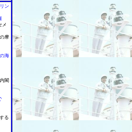
リン
催
セメ
の摩
の海
内閣
で
する