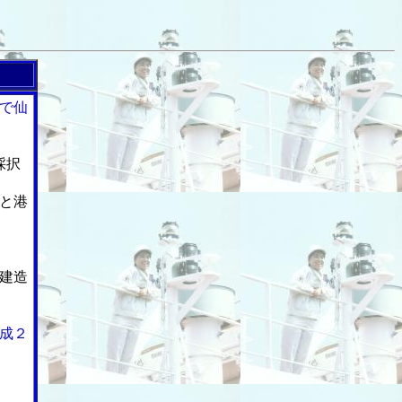
で仙
採択
と港
建造
成２