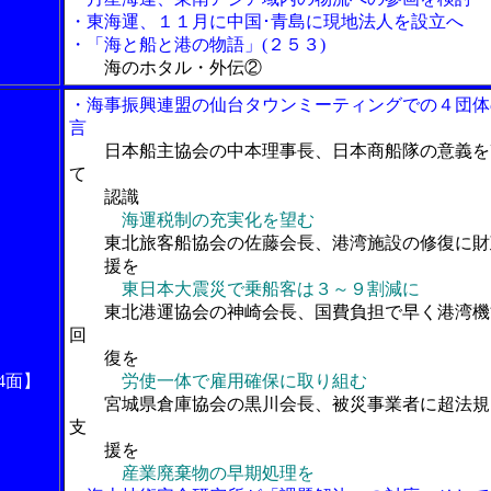
・東海運、１１月に中国･青島に現地法人を設立へ
・「海と船と港の物語」(２５３)
海のホタル・外伝②
・海事振興連盟の仙台タウンミーティングでの４団体
言
日本船主協会の中本理事長、日本商船隊の意義を
て
認識
海運税制の充実化を望む
東北旅客船協会の佐藤会長、港湾施設の修復に財
援を
東日本大震災で乗船客は３～９割減に
東北港運協会の神崎会長、国費負担で早く港湾機
回
復を
4面】
労使一体で雇用確保に取り組む
宮城県倉庫協会の黒川会長、被災事業者に超法規
支
援を
産業廃棄物の早期処理を