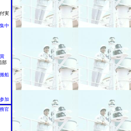
付実
集中
賞
船部
搬船
参加
務官