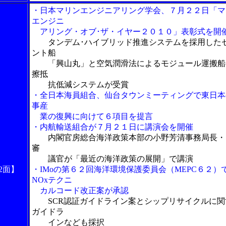
・日本マリンエンジニアリング学会、７月２２日「マ
エンジニ
アリング・オブ･ザ・イヤー２０１０」表彰式を開
タンデム･ハイブリッド推進システムを採用した
ント船
「興山丸」と空気潤滑法によるモジュール運搬船
擦抵
抗低減システムが受賞
・全日本海員組合、仙台タウンミーティングで東日本
事産
業の復興に向けて６項目を提言
・内航輸送組合が７月２１日に講演会を開催
内閣官房総合海洋政策本部の小野芳清事務局長・
審
議官が「最近の海洋政策の展開」で講演
2面】
・IMoの第６２回海洋環境保護委員会（MEPC６２）
NOxテクニ
カルコード改正案が承認
SCR認証ガイドライン案とシップリサイクルに関
ガイドラ
インなども採択