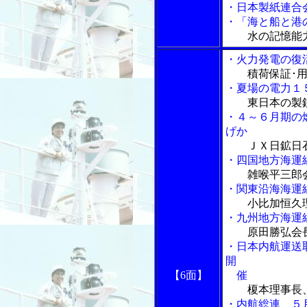
・日本製紙連合
・「海と船と港の
水の記憶能
・火力発電の復
積荷保証･
・夏場の電力１
東日本の製
・４～６月期の
げか
ＪＸ日鉱日
・四国地方海運
雑喉平三郎
・関東沿海海運
小比加恒久
・九州地方海運
原田勝弘会
・日本内航運送
開
【6面】
催
榎本理事長
・内航総連、５