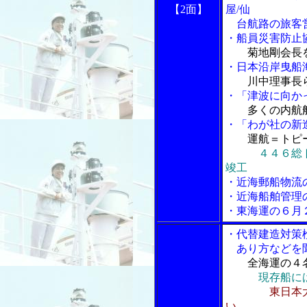
【2面】
屋/仙
台航路の旅客
・船員災害防止
菊地剛会長
・日本沿岸曳船
川中理事長
・「津波に向か
多くの内航
・「わが社の新
運航＝トピ
４４６総
竣工
・近海郵船物流
・近海船舶管理
・東海運の６月
・代替建造対策
あり方などを
全海運の４
現存船に
東日本
い