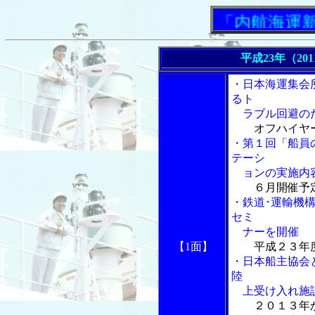
「内航海運新聞」
平成23年（20
・日本海運集会
るト
ラブル回避のた
オフハイヤ
・第１回「船員
テーシ
ョンの実施内
６月開催予
・鉄道･運輸機
セミ
ナーを開催
【1面】
平成２３年
・日本船主協会
陸
上受け入れ施設
２０１３年