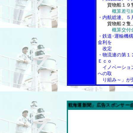
貨物船１９
概算差引
・内航総連、５
貨物船２隻
概算交付
・鉄道･運輸機
金利を
改定
・物流連の第１
Ｅｃｏ
イノベーション
への取
り組み～」が
今週の「内航海運新聞」広告スポンサー企業