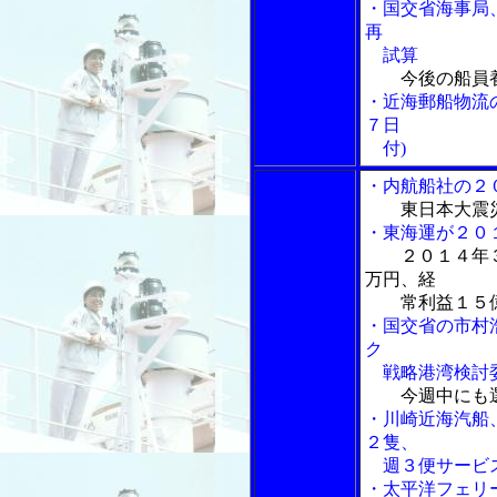
・国交省海事局
再
試算
今後の船員
・近海郵船物流
７日
付)
・内航船社の２
東日本大震
・東海運が２０
２０１４年
万円、経
常利益１５億
・国交省の市村
ク
戦略港湾検討
今週中にも
・川崎近海汽船
２隻、
週３便サービ
・太平洋フェリ