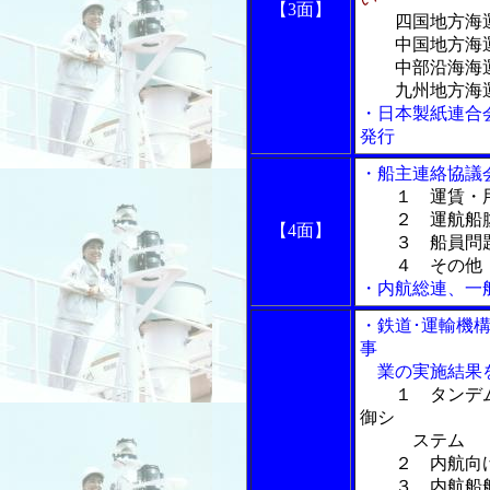
【3面】
四国地方海
中国地方海運
中部沿海海運
九州地方海運
・日本製紙連合
発行
・船主連絡協議
１ 運賃・
２ 運航船
【4面】
３ 船員問
４ その他
・内航総連、一
・鉄道･運輸機
事
業の実施結果
１ タンデ
御シ
ステム
２ 内航向け
３ 内航船舶