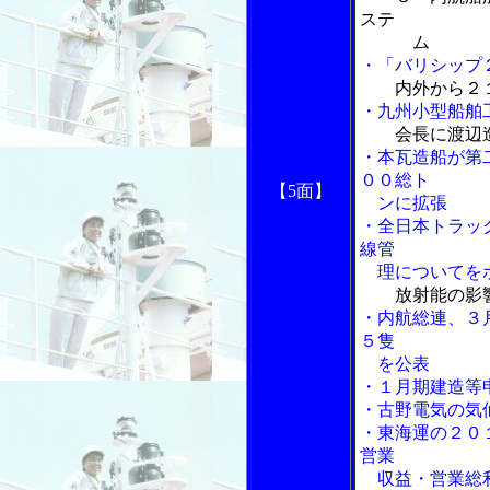
ステ
ム
・「バリシップ
内外から２
・九州小型船舶
会長に渡辺造
・本瓦造船が第
００総ト
【5面】
ンに拡張
・全日本トラッ
線管
理についてをホ
放射能の影
・内航総連、３
５隻
を公表
・１月期建造等
・古野電気の気
・東海運の２０
営業
収益・営業総