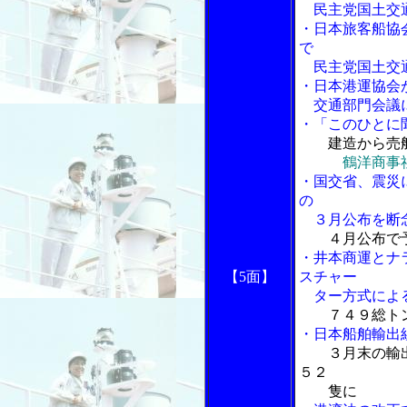
民主党国土交
・日本旅客船協
で
民主党国土交
・日本港運協会
交通部門会議
・「このひとに
建造から売
鶴洋商事
・国交省、震災
の
３月公布を断
４月公布で
・井本商運とナ
【5面】
スチャー
ター方式による
７４９総ト
・日本船舶輸出
３月末の輸
５２
隻に