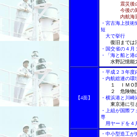
震災後
今後の対
内航海運
・宮古海上技術
短
大で挙行
復旧までは
・国交省の４月
・「海と船と港の
水野記憶能
・平成２３年度
・内航総連の環
１ ＩＭＯ
２ 危険物ば
【4面】
・横浜港と川崎
東京港に引
・上組が国際フェ
専
用ヤードを４
・中小型造工が