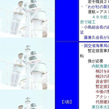
若手職員２
・「わが社の新
運航＝アス
４９９総
所で竣工
・小島組会長の
近
藤兼久会長が
・国交省海事局
暫定措置事
転
換が必要
内航海運
検討を
検討の星香
資金管理計
暫定措置事業
今後の暫定措
アクション
【3面】
代替建造促進
東日本大