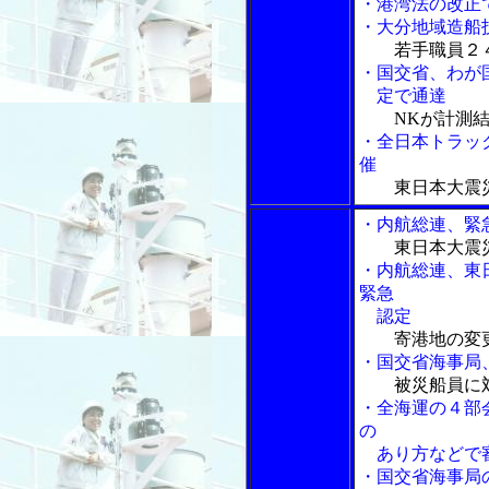
・港湾法の改正
・大分地域造船
若手職員２
・国交省、わが
定で通達
NKが計測
・全日本トラッ
催
東日本大震
・内航総連、緊
東日本大震
・内航総連、東
緊急
認定
寄港地の変
・国交省海事局
被災船員に
・全海運の４部
の
あり方などで
・国交省海事局