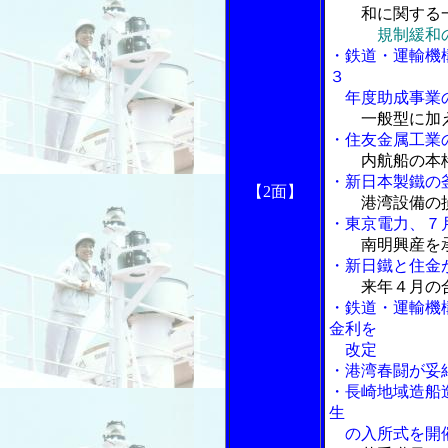
和に関する一
規制緩和
・鉄道・運輸機
３
年度助成事業
一般型に加
・住友金属工業
内航船の本
・新日本製鐵の
【2面】
港湾設備の
・東京電力、７
南明興産を
・新日鐵と住金
来年４月の
・鉄道・運輸機
金利を
改定
・港湾春闘が妥
・長崎地域造船
生
の入所式を開