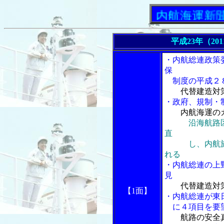
「内航海運新聞」ニ
平成23年（20
・内航総連政策
保
制度の平成２８
代替建造対
・政府、規制・
内航海運の
沿海航路
直
し、内航旅客
れる
・内航総連の上
見
代替建造対
【1面】
・内航総連が東
に４項目を要望
航路の安全