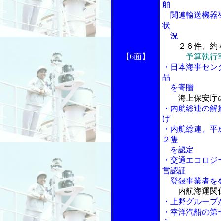
舶
関連輸送機器導
状
況
２６件、約
【6面】
予算執行
・日本海事セン
品
を寄贈
海上保安庁
・内航総連の解
げ
・内航総連、平
２隻
を認定
・交通エコロジ
営認証
登録事業者を
内航海運関
・上野グループ
・幸洋汽船の第