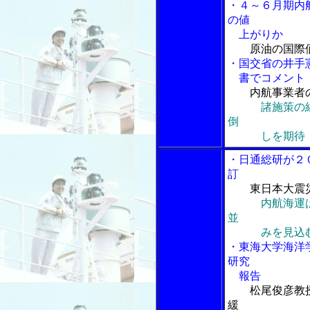
・４～６月期内
の値
上がりか
原油の国際
・国交省の井手
書でコメント
内航事業者
諸施策の
倒
しを期待
・日通総研が２
訂
東日本大震
内航海運は
並
みを見込
・東海大学海洋
研究
報告
松尾俊彦教
緩