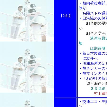
・船内荷役春闘
側が
時限ストを通
【2面】
・日港協の久保
組合側の要
が
組合と交渉
港湾も最
加
は期待薄
・新日本製鐵の
に就任へ
・明和海運の２
・旭タンカーの
・旭マリンの４
・「わが社の新
望月海運と
２３６総
村上造
・交通エコ・モ
ン