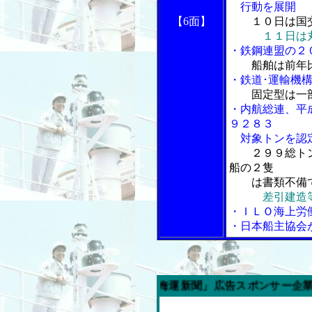
行動を展開
【6面】
１０日は国
１１日は
・鉄鋼連盟の２
船舶は前年
・鉄道･運輸機
固定型は一
・内航総連、平
９２８３
対象トンを認
２９９総ト
船の２隻
は書類不備
差引建造
・ＩＬＯ海上労
・日本船主協会
今週の「内航海運新聞」広告スポンサー企業