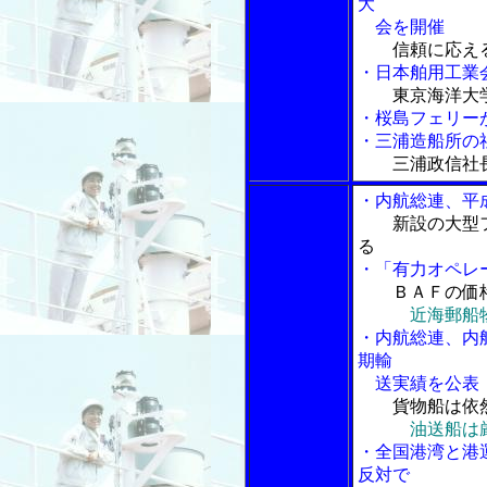
大
会を開催
信頼に応え
・日本舶用工業
東京海洋大
・桜島フェリー
・三浦造船所の
三浦政信社
・内航総連、平
新設の大型
る
・「有力オペレ
ＢＡＦの価
近海郵船
・内航総連、内
期輸
送実績を公表
貨物船は依
油送船は
・全国港湾と港
反対で