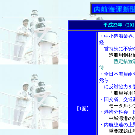
「内航海運新聞」ニ
平成23年（20
・中小造船業界
経
営持続に不安
造船用鋼材
暫定措置
待
・全日本海員組
党ら
に反対協力を
「船員雇用
・国交省、交通
モーダルシ
【1面】
・港湾分科会、
中城湾港の
・内航総連の上
重要課題山