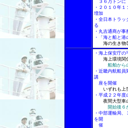
３６万トンに
・２０１０年１
増加
・全日本トラッ
る
・丸吉通商が事
・「海と船と港の
海の生き物
・海上保安庁の
海上環境関
船舶から
・近畿内航船員
講
座を開催
いずれも上
・平成２２年度
夜間大型車
開始後６
・中部運輸局、
を開
催