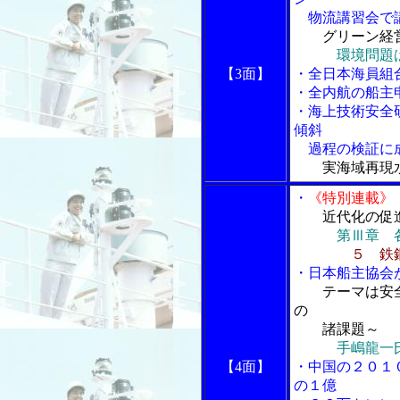
物流講習会で
グリーン経
環境問題は
【3面】
・全日本海員組
・全内航の船主
・海上技術安全
傾斜
過程の検証に
実海域再現
・
《特別連載》
近代化の促
第Ⅲ章 
５ 鉄
・日本船主協会
テーマは安
の
諸課題～
手嶋龍一
【4面】
・中国の２０１
の１億