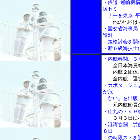
・鉄道･運輸機
援セミ
ナーを東京･平
他の地区は
・国交省海事局
造対
策検討会を開
・新６級海技士
・内航春闘、３
全日本海員
内航２団体、
全内航、運賃
・カボタージュ
が危
ない」を出版
元内航船員
・山九の７４９
３月３日に
・港湾春闘、労
８日
の時限ストを