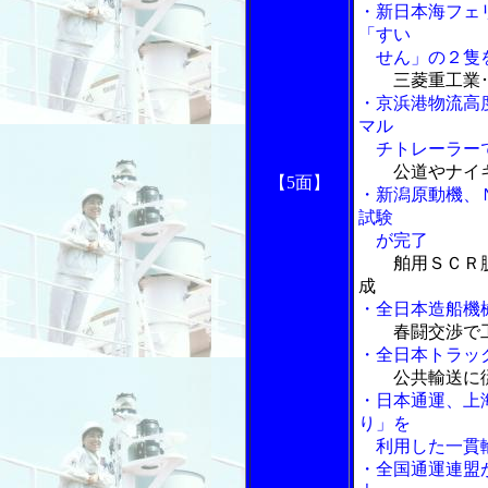
・新日本海フェ
「すい
せん」の２隻
三菱重工業
・京浜港物流高
マル
チトレーラーで
公道やナイ
【5面】
・新潟原動機、
試験
が完了
舶用ＳＣＲ
成
・全日本造船機
春闘交渉で
・全日本トラッ
公共輸送に
・日本通運、上
り」を
利用した一貫輸
・全国通運連盟