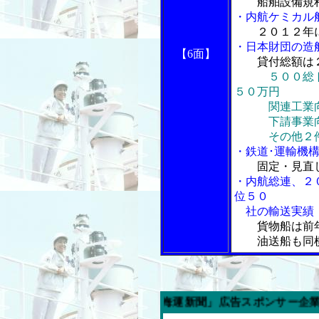
船舶設備規程
・内航ケミカル
２０１２年
・日本財団の造
【6面】
貸付総額は
５００総
５０万円
関連工業向け
下請事業向け
その他２件は
・鉄道･運輸機
固定・見直
・内航総連、２
位５０
社の輸送実績
貨物船は前
油送船も同横
週の「内航海運新聞」広告スポンサー企業