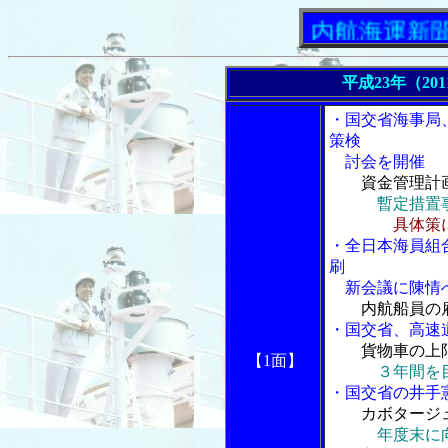
「内航海運新聞」ニュ
平成23年（20
・国交省海事局
策検
討会を開催
資金管理計
暫定措置
具体策
・全日本海員組
刷
新会議に陳情
内航船員の
・国交省、高速
貨物車の上
【1面】
３年間を
・国交省の井手
カボタージ
年度末に