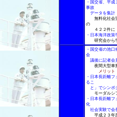
・国交省、平成
事故
データを集計
無料化社会
の
４２２件に
・日本海洋政策
研究会から
・国交省の池口
会
議後に記者会
夜間大型車
メリット
・日本長距離フ
るこ
と」でシンポジ
モーダルシフ
・日本長距離フ
化
社会実験で会
平成２３年