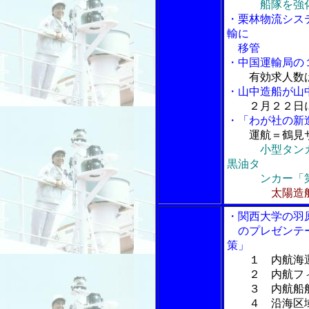
船隊を強
・栗林物流シス
輸に
移管
・中国運輸局の
有効求人数
・山中造船が山
２月２２日
・「わが社の新
運航＝鶴見
小型タン
黒油タ
ンカー「第五
太陽造
・関西大学の羽
のプレゼンテー
策」
１ 内航海
２ 内航フィ
３ 内航船舶
４ 沿海区域