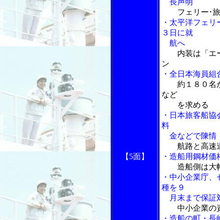
長声明
フェリー･
・太平洋フェリ
３日に就
航へ
内装は「エ
ン
・全日本海員組
約１８０名
など
を求める
・日本旅客船協
料
金などで陳情
航路と高速
【5面】
・造船用鋼材価
造船側は大
・中小企業庁、
種を９
月末まで保証
中小企業の
・造船の町・長