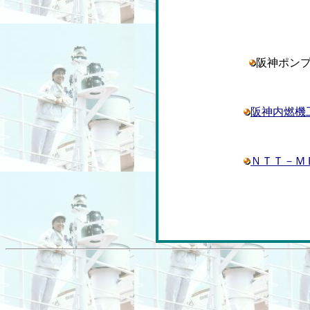
阪神ポン
阪神内燃機
ＮＴＴ－Ｍ