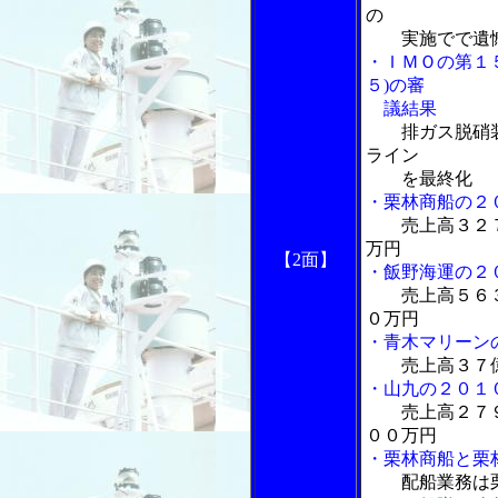
の
実施でで遺憾
・ＩＭＯの第１
５)の審
議結果
排ガス脱硝装
ライン
を最終化
・栗林商船の２
売上高３２
万円
【2面】
・飯野海運の２
売上高５６
０万円
・青木マリーン
売上高３７
・山九の２０１
売上高２７
００万円
・栗林商船と栗
配船業務は