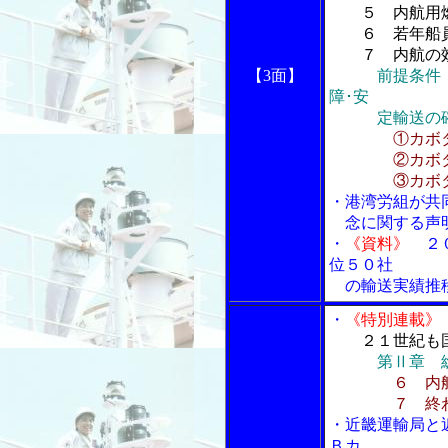
５ 内航用燃
６ 若年船員
７ 内航の効
【3面】
前提条件
障･安
定輸送の
①カボ
②カボター
③カボター
・港湾労組が共同
念に関する声
・
《資料》
２０
位５０社
の輸送実績推
・
《特別連載》
２１世紀も
第Ⅱ章 
６ 内
７ 終わ
・近畿運輸局と
Ｂカ