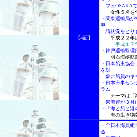
フェOSAKA
女性５名を
・関東運輸局が
申
請状況をとり
【4面】
平成２２年
平成１７
・神戸運輸監理
明石海峡航
・日本船主協会
を対
象に船員のキャ
・日本海事セン
ラム
テーマは「
・東海運が３月
・「海と船と港の
海の生き物
・全日本海員組
合