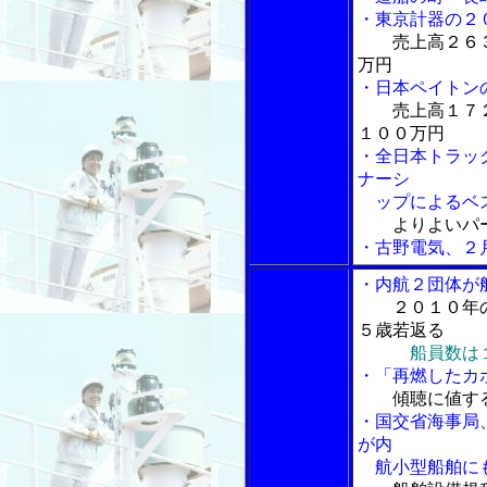
・東京計器の２
売上高２６
万円
・日本ペイトン
売上高１７
１００万円
・全日本トラッ
ナーシ
ップによるベス
よりよいパ
・古野電気、２
・内航２団体が
２０１０年
５歳若返る
船員数は
・「再燃したカ
傾聴に値す
・国交省海事局、
が内
航小型船舶に