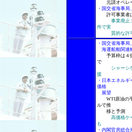
元請オペレ
・国交省海事局
許可事業者
事業廃止
件で実
質的な許可事
・国交省海事局
海運船舶関連輸
予算枠は４
で
シャーシ
援
・日本エネルギ
価格
展望
WTI原油
ルで推
移と予測
高価格ケ
も
・内閣官房総合