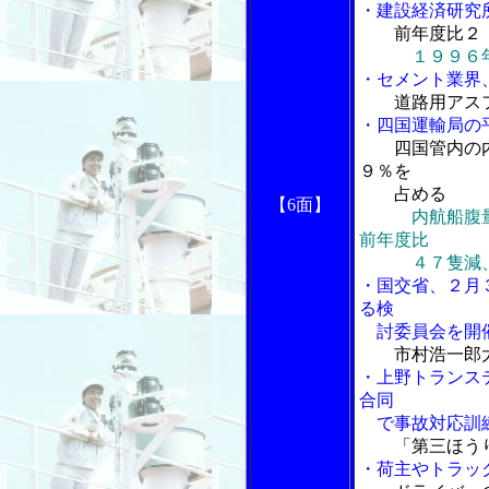
・建設経済研究
前年度比２
１９９６
・セメント業界
道路用アス
・四国運輸局の
四国管内の
９％を
占める
【6面】
内航船腹
前年度比
４７隻減、８
・国交省、２月
る検
討委員会を開
市村浩一郎
・上野トランス
合同
で事故対応訓練
「第三ほう
・荷主やトラッ