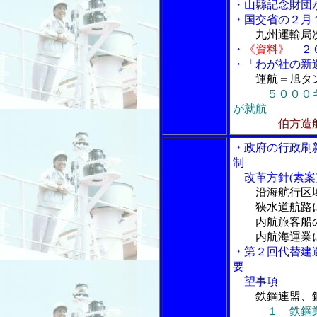
・山縣記念財団
・国交省の２月
九州運輸局
・
《資料》
２０
・「わが社の新
運航＝旭タ
５０００
が就航
伯方造
・政府の行政刷
制
改革方針(素案
沿海航行区
狭水道航路に
内航旅客船の
内航海運業に
・第２回代替建
要
望事項
鉄鋼連盟、
１ 鉄鋼