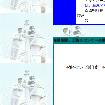
ドライバー
・川崎近海汽船
森原明社長
び込
む
今週の「内航海運新聞」広告スポンサー企業
阪神ポンプ製作所