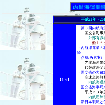
「内航海運新聞」ニ
平成23年（20
・第３回内航海
国交省海事
外部有識
船主の
・内航海運業の
論
点整理(素案)
内航海運業
代替建造促進
・国交省の大畠
高速道路無
【1面】
内航海運
・国交省海事局
平成２３年
内航用練
・新日本製鐵と