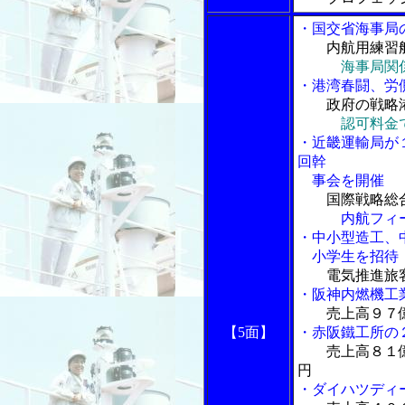
・国交省海事局
内航用練習
海事局関
・港湾春闘、労
政府の戦略
認可料金
・近畿運輸局が
回幹
事会を開催
国際戦略総
内航フィーダ
・中小型造工、
小学生を招待
電気推進旅
・阪神内燃機工
売上高９７
【5面】
・赤阪鐵工所の
売上高８１
円
・ダイハツディ