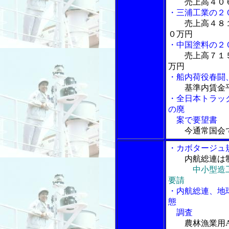
売上高４０
・三浦工業の２
売上高４８
０万円
・中国塗料の２
売上高７１
万円
・船内荷役春闘
基準内賃金
・全日本トラッ
の廃
案で要望書
今通常国会
・カボタージュ
内航総連は
中小型造
要請
・内航総連、地
態
調査
農林漁業用