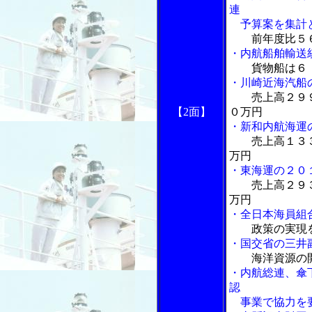
連
予算案を集計
前年度比５
・内航船舶輸送
貨物船は６
・川崎近海汽船
売上高２９
【2面】
０万円
・新和内航海運
売上高１３
万円
・東海運の２０
売上高２９
万円
・全日本海員組
政策の実現
・国交省の三井
海洋資源の
・内航総連、傘
認
事業で協力を