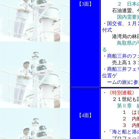
【3面】
２ 日本の
石油連盟、
国内需要
・国交省、１月
付式
港湾局の林
鳥取県の
る
・商船三井のフ
売上高１３
・商船三井フェ
位置ゲ
ームの旅)に参
・
《特別連載》
２１世紀も
第Ⅱ章 
１ は
【4面】
２ 内航海
３ 内航海
・「海と船と港の
プロフェッ