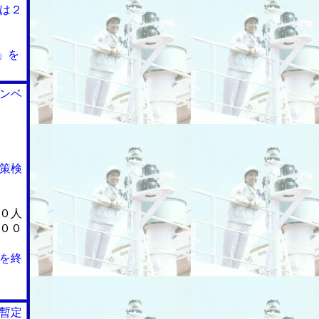
は２
」を
ンベ
策検
０人
００
を終
暫定