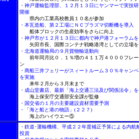
・神戸運輸監理部、１２月１３日にヤンマーで実技研
開催
県内の工業高校教員１０名が参加
・本瓦造船、第２工場にＮＣプラズマ切断機を導入
船体ブロックの生産効率をさらに向上
・神戸市が１２月１３日に都内で神戸港フォーラムを
矢田市長、国際コンテナ戦略港湾としての立場を
・北海道運輸局の９月貨物輸送動向
前年同月比０．１％増の４１１万４０００フレー
ン
・商船三井フェリーがスィートルーム３０％キャンペ
を実施
来年２月から３月末まで
・成山堂書店、最新「海上交通三法及び関係法令」を
海上保安庁交通部安全課が監修
・国交省の１月の主要建設資材需要予測
・「海と船と港の物語」(２２７)
海上のハイウエー⑤
・鉄道･運輸機構、平成２２年度補正予算による内航
投資