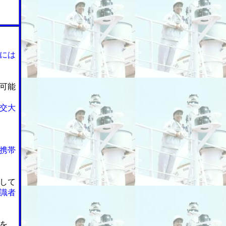
には
可能
交大
携帯
して
識者
を