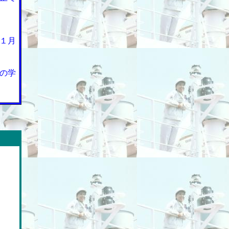
１月
の学