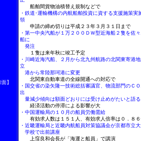
船舶間貨物油積替え規制などで
・鉄道･運輸機構の内航船舶投資に資する支援施策実
領
申請の締め切りは平成２３年３月３１日まで
・第一中央汽船が１万２００ＤＷ型近海船２隻を佐々
船に
発注
１隻は来年秋に竣工予定
・川崎近海汽船、２月から北九州航路の北関東寄港地
立
港から常陸那珂港に変更
北関東自動車道の全線開通への対応で
2面】
・国交省の染矢隆一技術総括審議官、物流部門のＣＯ
出
量減少傾向は額面どおりには受け止めがたいと語る
経済活動の停滞による影響が大
・中国運輸局の１０月の船員労働需給
有効求人数は１５１人、有効求人倍率は０．８６
・近畿運輸局と近畿内航船員対策協議会が京都市立大
学校で出前講座
上窪良和会長が「海運と船員」で講演