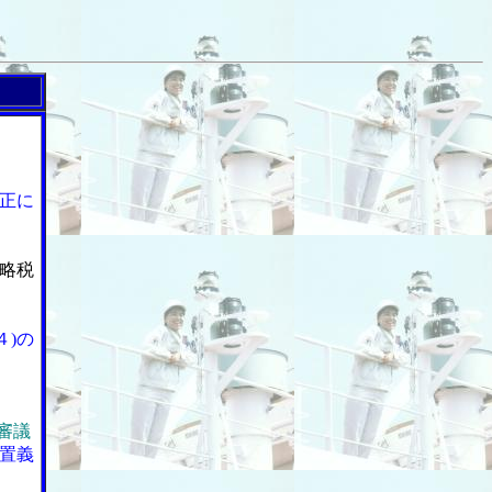
正に
略税
４)の
審議
置義