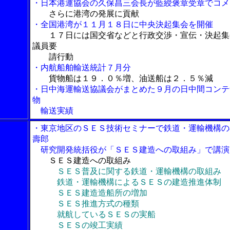
・日本港運協会の久保昌三会長が藍綬褒章受章でコメ
さらに港湾の発展に貢献
・全国港湾が１１月１８日に中央決起集会を開催
１７日には国交省などと行政交渉・宣伝・決起集
議員要
請行動
・内航船舶輸送統計７月分
貨物船は１９．０％増、油送船は２．５％減
・日中海運輸送協議会がまとめた９月の日中間コンテ
物
輸送実績
・東京地区のＳＥＳ技術セミナーで鉄道・運輸機構の
壽郎
研究開発統括役が「ＳＥＳ建造への取組み」で講演
ＳＥＳ建造への取組み
ＳＥＳ普及に関する鉄道・運輸機構の取組み
鉄道・運輸機構によるＳＥＳの建造推進体制
ＳＥＳ建造造船所の増加
ＳＥＳ推進方式の種類
就航しているＳＥＳの実船
ＳＥＳの竣工実績