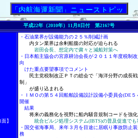
航海運新聞」ニューストピックス
平成22年（2010年）11月8日付 第2167号
・石油業界が設備能力の２５％削減計画
内タン業界は余剰船腹の対応が迫られる
岩田会長、想定内で粛々と減船対策へ
・日本船主協会の宮原耕治会長が２０１１年度税制改
向
けた重点要望事項でコメント
民主党税制改正ＰＴの総会で「海洋分野の成長戦
制」
が盛り込まれる
・ＩＭＯの第５４回船舶設備設計設備小委員会(DE５
開催
結果
将来の義務化を視野に船内騒音規制コードを強化
1面】
統合ビルジ処理システム(IBTS)の普及促進でも
・国交省海事局、来年３月を目途に居眠り事故防止装
務