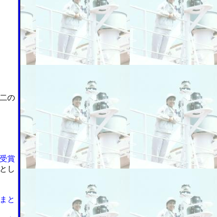
二の
受賞
とし
まと