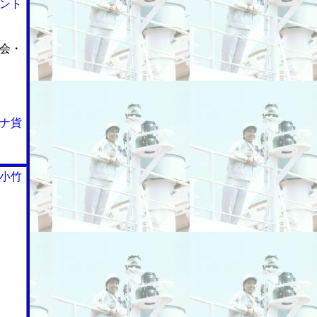
ント
会・
ナ貨
小竹