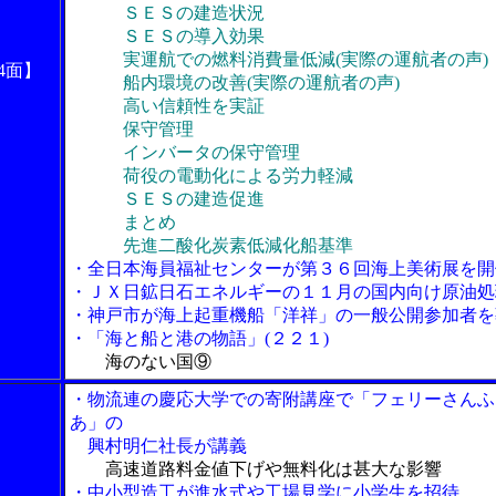
ＳＥＳの建造状況
ＳＥＳの導入効果
実運航での燃料消費量低減(実際の運航者の声)
4面】
船内環境の改善(実際の運航者の声)
高い信頼性を実証
保守管理
インバータの保守管理
荷役の電動化による労力軽減
ＳＥＳの建造促進
まとめ
先進二酸化炭素低減化船基準
・全日本海員福祉センターが第３６回海上美術展を開
・ＪＸ日鉱日石エネルギーの１１月の国内向け原油処
・神戸市が海上起重機船「洋祥」の一般公開参加者を
・「海と船と港の物語」(２２１)
海のない国⑨
・物流連の慶応大学での寄附講座で「フェリーさんふ
あ」の
興村明仁社長が講義
高速道路料金値下げや無料化は甚大な影響
・中小型造工が進水式や工場見学に小学生を招待