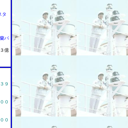
スタ
蘭パ
３億
３９
００
００