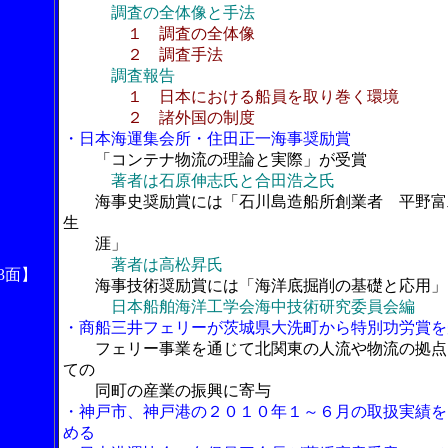
調査の全体像と手法
１ 調査の全体像
２ 調査手法
調査報告
１ 日本における船員を取り巻く環境
２ 諸外国の制度
・日本海運集会所・住田正一海事奨励賞
「コンテナ物流の理論と実際」が受賞
著者は石原伸志氏と合田浩之氏
海事史奨励賞には「石川島造船所創業者 平野富
生
涯」
著者は高松昇氏
3面】
海事技術奨励賞には「海洋底掘削の基礎と応用」
日本船舶海洋工学会海中技術研究委員会編
・商船三井フェリーが茨城県大洗町から特別功労賞を
フェリー事業を通じて北関東の人流や物流の拠点
ての
同町の産業の振興に寄与
・神戸市、神戸港の２０１０年１～６月の取扱実績を
める