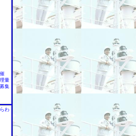
催
理量
募集
らわ