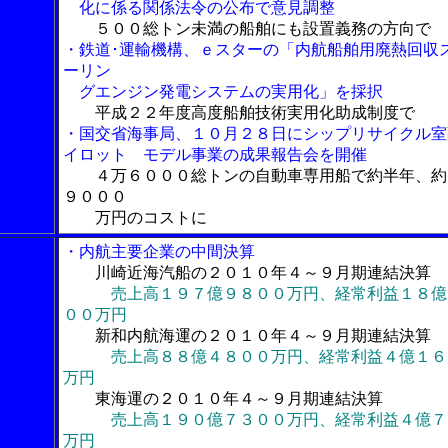
化に係る関係法令の公布で意見調整
５００総トン未満の船舶にも設置義務の方向で
・鉄道･運輸機構、ｅスターの「内航船舶用廃熱回収
ーリン
グエンジン発電システムの実用化」を採択
平成２２年度高度船舶技術実用化助成制度で
・国交省海事局、１０月２８日にシップリサイクル室
イロット モデル事業の成果報告会を開催
４万６０００総トンの自動車専用船で約半年、約
９０００
万円のコストに
・内航主要企業の中間決算
川崎近海汽船の２０１０年４～９月期連結決算
売上高１９７億９８００万円、経常利益１８億
００万円
新和内航海運の２０１０年４～９月期連結決算
売上高８８億４８００万円、経常利益４億１６
万円
東海運の２０１０年４～９月期連結決算
売上高１９０億７３００万円、経常利益４億７
万円