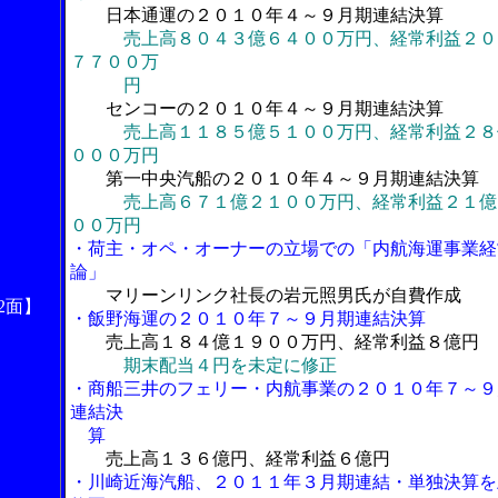
日本通運の２０１０年４～９月期連結決算
売上高８０４３億６４００万円、経常利益２０
７７００万
円
センコーの２０１０年４～９月期連結決算
売上高１１８５億５１００万円、経常利益２８
０００万円
第一中央汽船の２０１０年４～９月期連結決算
売上高６７１億２１００万円、経常利益２１億
００万円
・荷主・オペ・オーナーの立場での「内航海運事業経
論」
マリーンリンク社長の岩元照男氏が自費作成
2面】
・飯野海運の２０１０年７～９月期連結決算
売上高１８４億１９００万円、経常利益８億円
期末配当４円を未定に修正
・商船三井のフェリー・内航事業の２０１０年７～９
連結決
算
売上高１３６億円、経常利益６億円
・川崎近海汽船、２０１１年３月期連結・単独決算を