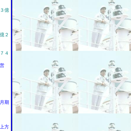
３億
億２
７４
営
月期
上方