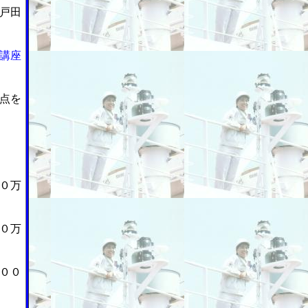
戸田
講座
点を
０万
０万
００