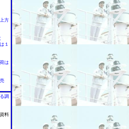
上方
数
は１
荷は
売
る調
資料