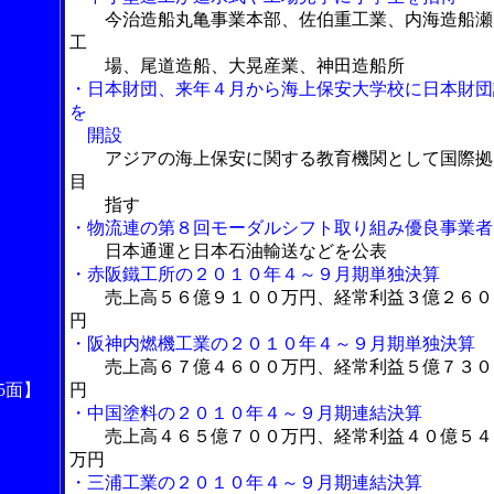
今治造船丸亀事業本部、佐伯重工業、内海造船瀬
工
場、尾道造船、大晃産業、神田造船所
・日本財団、来年４月から海上保安大学校に日本財団
を
開設
アジアの海上保安に関する教育機関として国際拠
目
指す
・物流連の第８回モーダルシフト取り組み優良事業者
日本通運と日本石油輸送などを公表
・赤阪鐵工所の２０１０年４～９月期単独決算
売上高５６億９１００万円、経常利益３億２６０
円
・阪神内燃機工業の２０１０年４～９月期単独決算
売上高６７億４６００万円、経常利益５億７３０
5面】
円
・中国塗料の２０１０年４～９月期連結決算
売上高４６５億７００万円、経常利益４０億５４
万円
・三浦工業の２０１０年４～９月期連結決算