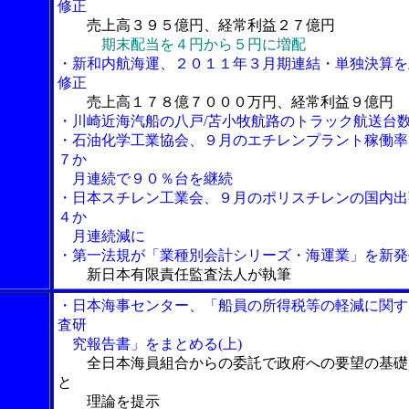
修正
売上高３９５億円、経常利益２７億円
期末配当を４円から５円に増配
・新和内航海運、２０１１年３月期連結・単独決算を
修正
売上高１７８億７０００万円、経常利益９億円
・川崎近海汽船の八戸/苫小牧航路のトラック航送台
・石油化学工業協会、９月のエチレンプラント稼働率
７か
月連続で９０％台を継続
・日本スチレン工業会、９月のポリスチレンの国内出
４か
月連続減に
・第一法規が「業種別会計シリーズ・海運業」を新発
新日本有限責任監査法人が執筆
・日本海事センター、「船員の所得税等の軽減に関す
査研
究報告書」をまとめる(上)
全日本海員組合からの委託で政府への要望の基礎
と
理論を提示