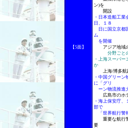
ン)を
開設
・日本造船工業
日、１８
日に国立京都国
ム
を開催
【5面】
アジア地域
分野ごと
・上海スーパー
か
上海/博多
・中国グリーン
に「グリ
ーン物流推進大
広島市のホ
・海上保安庁、
部で
「世界航行警報
重要な航行
要