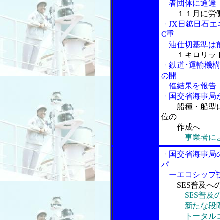
者団体に通達
１１月に労
・JX日鉱日石
C重
油仕切基準は前
１キロリッ
・鉄道･運輸機構
の開
催結果を報告
・国交省海事局
船種・船型
位の
作成へ
事業者に
・国交省海事局
パ
ーエコシップ技
SES普及へ
SES普及
新たな段階に
トータルコス