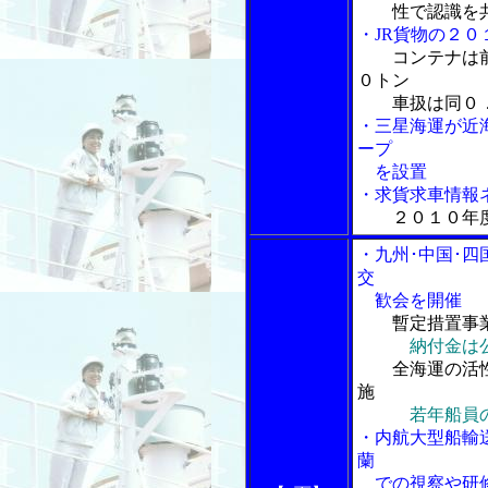
性で認識を
・JR貨物の２
コンテナは
０トン
車扱は同０．
・三星海運が近
ープ
を設置
・求貨求車情報ネ
２０１０年
・九州･中国･
交
歓会を開催
暫定措置事
納付金は
全海運の活性
施
若年船員
・内航大型船輸
蘭
での視察や研修