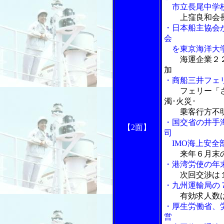
市立長尾中学
上窪良和会
・日本船主協会
会
を東京海洋大
海運企業２
加
・商船三井フェ
フェリー「
濁･火災･
乗客行方不明
・国交省の井手
【2面】
司
IMO海上安全
来年６月末
・港湾労使の年
次回交渉は
・九州運輸局の
有効求人数
・厚生労働省、
営