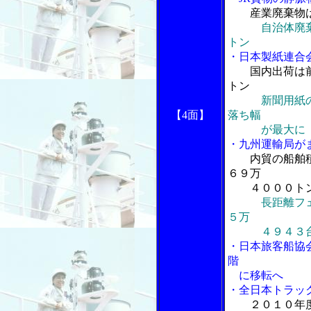
産業廃棄物
自治体廃
トン
・日本製紙連合
国内出荷は
トン
新聞用紙
【4面】
落ち幅
が最大に
・九州運輸局が
内貿の船舶
６９万
４０００ト
長距離フ
５万
４９４３
・日本旅客船協
階
に移転へ
・全日本トラッ
２０１０年