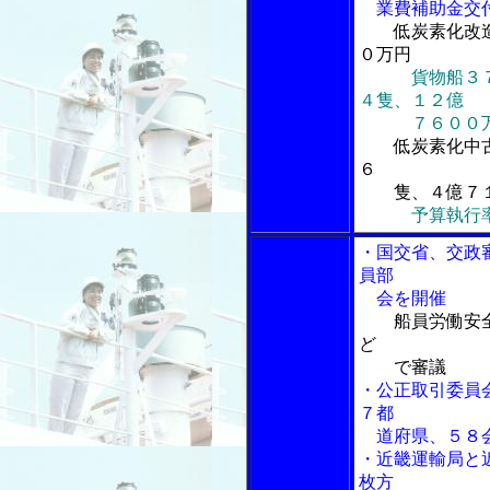
業費補助金交付
低炭素化改
０万円
貨物船３
４隻、１２億
７６００万
低炭素化中
６
隻、４億７１
予算執行
・国交省、交政
員部
会を開催
船員労働安
ど
で審議
・公正取引委員
７都
道府県、５８会
・近畿運輸局と
枚方