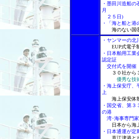
・墨田川造船の
月
２５日)
・「海と船と港の
海のない国
・ヤンマーの北
EUP式電
・日本舶用工業
認定証
交付式を開催
３０社から
優秀な技
・海上保安庁、
上
海上保安体
・国交省、第３３
の港
湾･海事専門家
日本から海
・日本通運が定
直江津港と