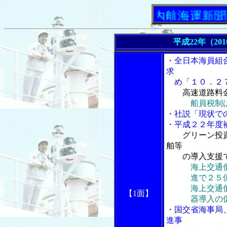
「内航海運新聞」ニュ
平成22年（20
・全日本海員組
求
め「１０．２７
高速道路料
船員税制
・社説「現状で
・平成２２年度
グリーン投
舶等
の導入支援で
海上交通
進で２５億
海上交通低炭
【1面】
器導入の促進
・国交省海事局
進事