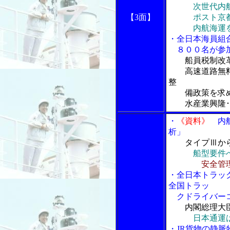
次世代内航船
【3面】
ポスト京都議
内航海運を取
・全日本海員組
８００名が参
船員税制改
高速道路無料
整
備政策を求め
水産業興隆･漁
・
《資料》
内航
析」
タイプⅢか
船型要件
安全管
・全日本トラッ
全国トラッ
クドライバーコ
内閣総理大
日本通運
・JR貨物の静