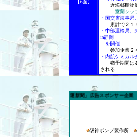
【6面】
近海郵船物
室蘭シッ
・国交省海事局
累計で２１
・中部運輸局、
in静岡
を開催
参加企業２
・内航ケミカル
猶予期間は
される
の「内航海運新聞」広告スポンサー企業
阪神ポンプ製作所