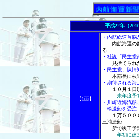
「内航海運新聞」ニュ
平成22年（201
・内航総連首脳
内航海運の
る
・社説「民主党
見捨てられ
・民主党、陳情
本部長に枝
・期待される海
１０月１日
来年度予
【1面】
・川崎近海汽船
輸送船を受注
１万５００
三浦造船
所で竣工予
年初に建