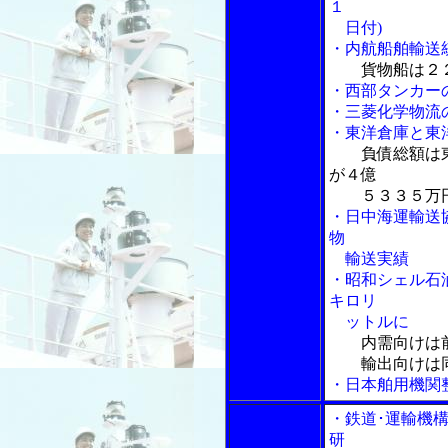
１
日付)
・内航船舶輸送
貨物船は２
・西部タンカー
・三菱化学物流
・東洋倉庫と東
負債総額は
が４億
５３３５万
・日中海運輸送
物
輸送実績
・昭和シェル石
キロリ
ットルに
内需向けは
輸出向けは同
・日本舶用機関
・鉄道･運輸機
研