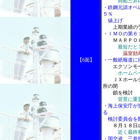
商船三井
・鉄鋼元請オペ
５％
値上げ
上期業績の
・ＩＭＯの第６１
ＭＡＲＰＯ
最短だと
温室効
【6面】
・一般紙報道に
エクソンモ
ホームペ
ＪＸホール
所の閉
鎖を検討
背景に重質油
・海上保安庁が
る
検討委員会を開
８月１８日
近く最終報告
・国交省、三井