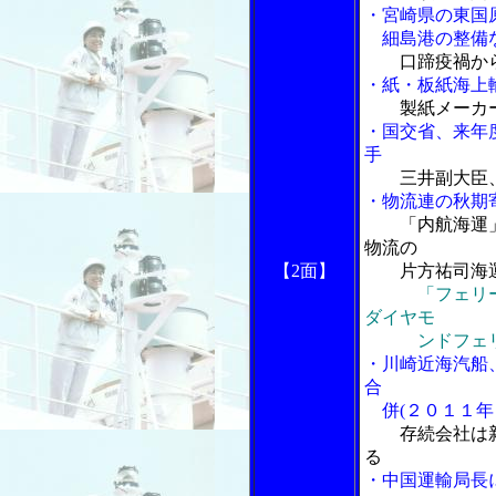
・宮崎県の東国
細島港の整備
口蹄疫禍か
・紙・板紙海上
製紙メーカ
・国交省、来年
手
三井副大臣
・物流連の秋期
「内航海運
物流の
【2面】
片方祐司海運
「フェリー
ダイヤモ
ンドフェリー
・川崎近海汽船
合
併(２０１１年
存続会社は
る
・中国運輸局長に