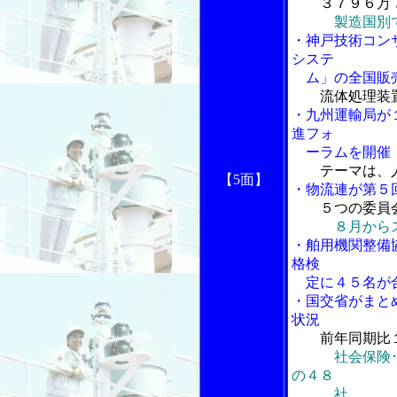
３７９６万７
製造国別
・神戸技術コン
システ
ム」の全国販
流体処理装
・九州運輸局が
進フォ
ーラムを開催
テーマは、
【5面】
・物流連が第５
５つの委員
８月から
・舶用機関整備
格検
定に４５名が
・国交省がまと
状況
前年同期比
社会保険
の４８
社