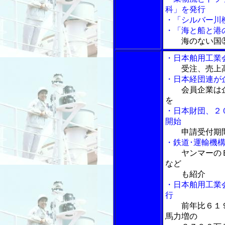
科」を発行
・「シルバー川
・「海と船と港の
海のない国
・日本舶用工業
受注、売上
・日本経団連が
会員企業は
を
・日本財団、２
開始
申請受付期
・鉄道･運輸機
ヤンマーの
など
も紹介
・日本舶用工業
行
前年比６１
馬力増の