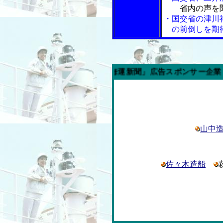
省内の声を
・国交省の津川
の前倒しを期
週の「内航海運新聞」広告スポンサー企業
山中
佐々木造船