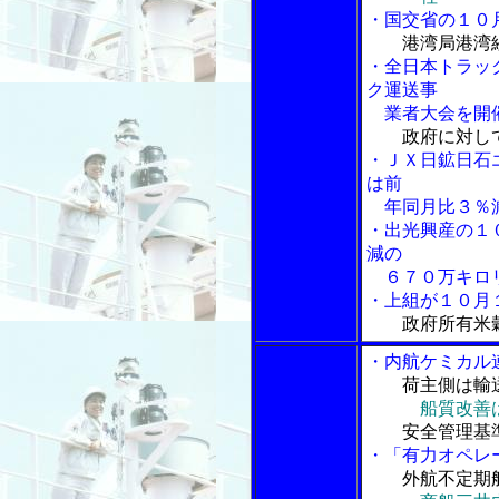
・国交省の１０
港湾局港湾
・全日本トラッ
ク運送事
業者大会を開
政府に対し
・ＪＸ日鉱日石
は前
年同月比３％減
・出光興産の１
減の
６７０万キロ
・上組が１０月
政府所有米
・内航ケミカル
荷主側は輸
船質改善
安全管理基準
・「有力オペレ
外航不定期