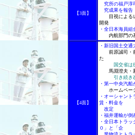
究所の福戸淳司
究成果を報告
【3面】
目視による
開発
・全日本海員組
内航部門の
・新旧国土交通
前原誠司・
た
国交省は
馬淵澄夫・新
引き続き
・第一中央汽船
ホームペー
・オーシャント
【4面】
賃・料金を
改定
・福井運輸が倒
・全日本トラッ
０」と「企
業物流とトラッ