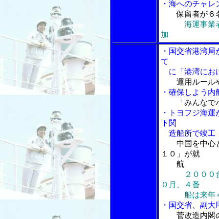
・海へのチャレ
保留者が６
海運事業
加
・国交省港湾局
て
に「港湾におけ
運用ルール
・確保しよう内
「みんなでパ
・トヨフジ海運
下関
造船所で竣工
中国を中心と
１０」が就
航
２０００
０月、４番
船は来年４
・国交省、副大
菅改造内閣