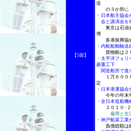
堤
の３か所に
・日本船主協会
会と講演会を
東京は石油
博
多港振興協会
・内航船舶輸送
貨物船は２
【5面】
・太平洋フェリ
菱重工下
関造船所で進
１万６００
定
・日本港運協会
今年の年末
・全日本造船機
２０１０･
雇用と生
・神戸船渠工業
負債総額は