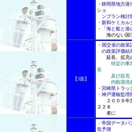
・静岡県地方港
ショ
ンプラン検討
・新和ケミカル
・「海と船と港の
海のない国
・国交省の政策
の政策評価結
延長、拡充
特定の事
長
及び拡充
【3面】
内航環境低負
・宮崎県トラッ
・神戸運輸監理
２００９年
２２８
者に
・帝国データバ
気予測