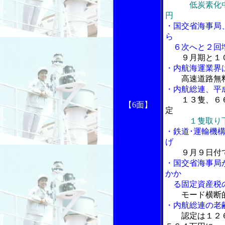
低炭素化中古
円
・国交省海事局
ら
６次へと２回
９月期と１
・内航海運業界
高速道路無
・内航総連、平
１３隻、６
【6面】
定
１隻取り
・鉄道･運輸機
げ
９月９日付
・国交省海事局
かか
る固定資産税の
モード横断
・内航総連の老
認定は１２