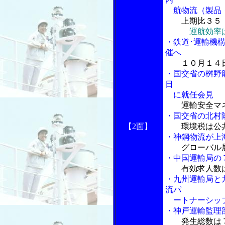
航物流（製品・
上期比３５
運航効率
・鉄道･運輸機
催へ
１０月１４
・国交省の桝野
日
に就任会見
運輸安全マ
・国交省の北村
【2面】
環境税は公
・神鋼物流が上
グローバル
・中国運輸局の
有効求人数
・九州運輸局と
流パ
ートナーシップ
・神戸運輸監理
発生総数は