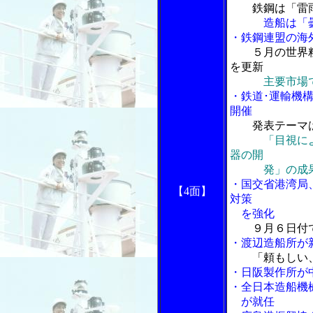
鉄鋼は「雷
造船は「曇
・鉄鋼連盟の海
５月の世界
を更新
主要市場
・鉄道･運輸機
開催
発表テーマ
「目視に
器の開
発」の成果
・国交省港湾局
【4面】
対策
を強化
９月６日付
・渡辺造船所が
「頼もしい
・日阪製作所が
・全日本造船機
が就任