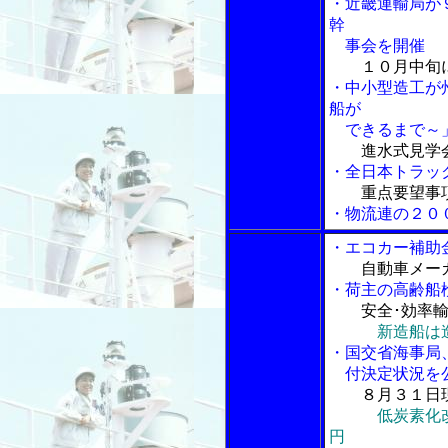
・近畿運輸局が
幹
事会を開催
１０月中旬
・中小型造工が
船が
できるまで～
進水式見学
・全日本トラッ
重点要望事
・物流連の２０
・エコカー補助
自動車メー
・荷主の高齢船
安全･効率輸
新造船は
・国交省海事局
付決定状況を
８月３１日
低炭素化
円