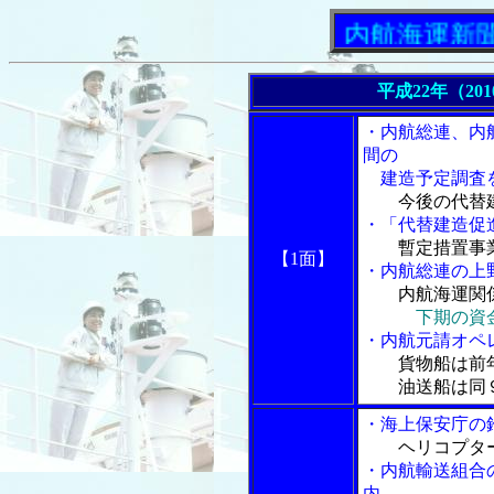
「内航海運新聞」ニ
平成22年（20
・内航総連、内
間の
建造予定調査
今後の代替
・「代替建造促
暫定措置事
【1面】
・内航総連の上
内航海運関係
下期の資
・内航元請オペ
貨物船は前
油送船は同９
・海上保安庁の
ヘリコプタ
・内航輸送組合
内