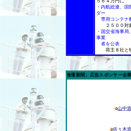
５６４万円に
・内航総連、国
ダー
専用コンテナ船
２５００対
・国交省海事局
事業
者を公表
荷主８社と
今週の「内航海運新聞」広告スポンサー企業
山中
佐々木