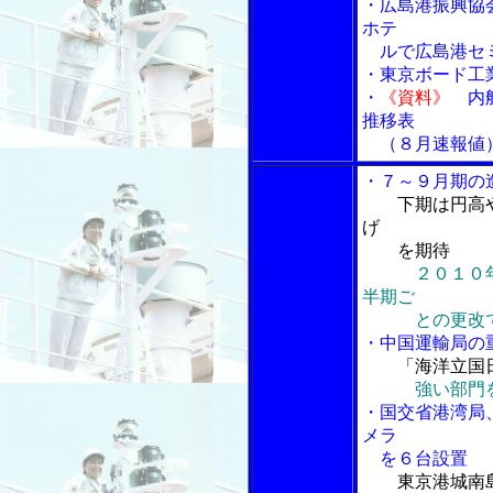
・広島港振興協
ホテ
ルで広島港セ
・東京ボード工
・
《資料》
内航
推移表
（８月速報値
・７～９月期の
下期は円高
げ
を期待
２０１０
半期ご
との更改で
・中国運輸局の
「海洋立国日
強い部門
・国交省港湾局
メラ
を６台設置
東京港城南