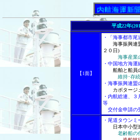
「内航海運新聞」ニュ
平成22年(20
・「海事都市尾
海事振興連
２０日)
海事産業
・中国地方海運
船舶と船員
【1面】
維持･存
・海事振興連盟
カボタージ
・内航総連、３
等
交付金申請の
・尾道タウンミ
日本中小型
老齢船の
造船技