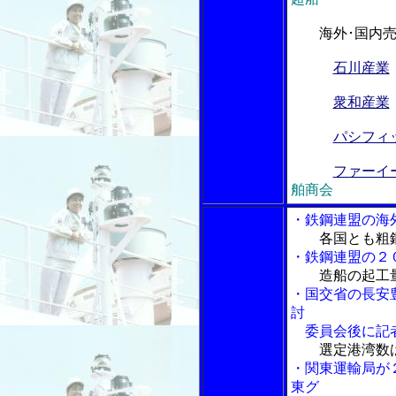
海外･国内
石川産業
衆和産業
パシフィ
ファーイ
舶商会
・鉄鋼連盟の海
各国とも粗
・鉄鋼連盟の２
造船の起工
・国交省の長安
討
委員会後に記
選定港湾数
・関東運輸局が
東グ