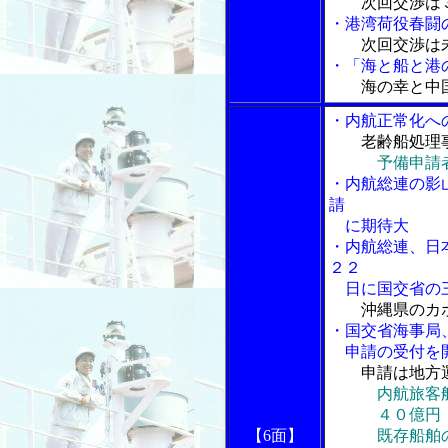
次回交渉は
・港湾荷役春闘
次回交渉は
・「海と船と港の
海の幸と中
・内航正常化へ
老齢船処理
予備申請
・内航総連の影
請
に期待大
・内航総連、日
２２
日に国交省の三
沖縄県のカ
・国交省海事局
申請の受付を
申請は地方
内航旅客
４０億円
【6面】
既存船舶の低