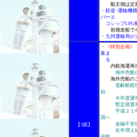
船主側は定
・鉄道･運輸機
パーエ
コシップLPG
前畑造船で
・九州運輸局が
・
《特別企画》
集ま
る
内航海運再
海外売船
海外売船の
老齢船処
始
今年度通常の
暫定措置事業
平成２１年の
国へ
金融不安後の
【3面】
近年増え続け
超船