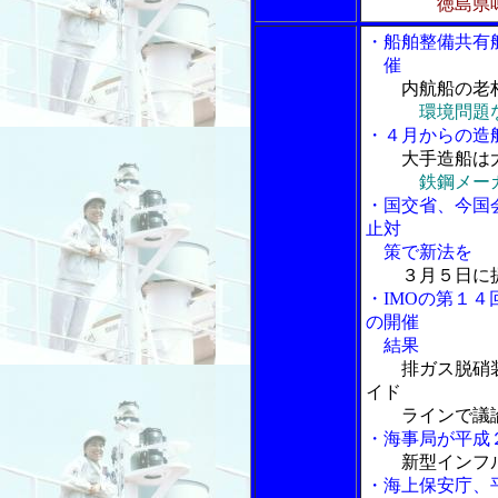
徳島県
・船舶整備共有
催
内航船の老朽
環境問題
・４月からの造
大手造船は
鉄鋼メー
・国交省、今国
止対
策で新法を
３月５日に
・IMOの第１４
の開催
結果
排ガス脱硝装
イド
ラインで議
・海事局が平成
新型インフ
・海上保安庁、