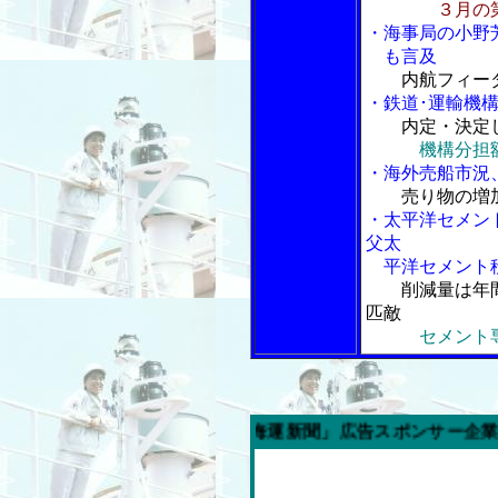
３月の
・海事局の小野
も言及
内航フィー
・鉄道･運輸機
内定・決定
機構分担
・海外売船市況
売り物の増
・太平洋セメン
父太
平洋セメント秩
削減量は年
匹敵
セメント専
今週の「内航海運新聞」広告スポンサー企業