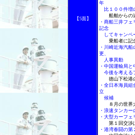
年
比１００件増
船舶からの
【5面】
・商船三井フェ
記念
してキャンペ
乗船者に記
・川崎近海汽船
更、
人事異動
・中国運輸局と
今後を考えるフ
徳山下松港
・全日本海員組
立
候補
８月の世界
・浪速タンカー
・大型カーフェ
第１回交渉
・港湾春闘の第