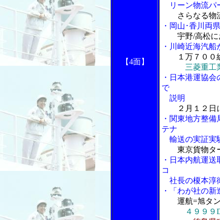
リーン物流パー
さらなる物
・岡山･香川両
宇野/高松
・川崎近海汽船
１万７００
【4面】
三菱重工
・日本港運協会
で
説明
２月１２日
・関東地方整備
テナ
輸送の実証実験
東京貨物タ
・日本内航運送
コ
社長の榎本淳
・「わが社の新
運航=旭タン
４９９９