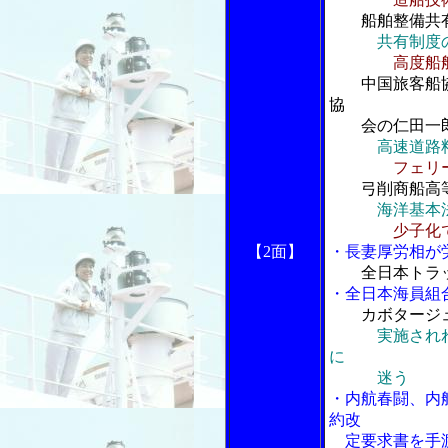
船舶整備共
共有制度
高度船
中国旅客船協
協
会の仁田一
高速道路
フェリ
弓削商船高等
海洋基本
少子化
【2面】
・長妻厚労相が
全日本トラ
・全日本海員組
カボタージ
実施され
に
迷う
・内航春闘、内
約改
定要求書を手