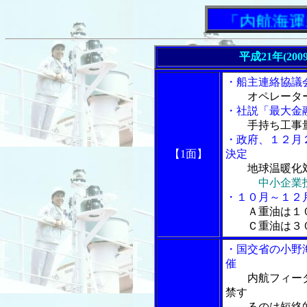
「内航海運新
平成21年(200
・船主連絡協議
オペレータ
・社説「最大金
手持ち工事
・政府、１２月
【1面】
決定
地球温暖化
中小企業
・１０月～１２
Ａ重油は１
Ｃ重油は３０
・国交省の小野
催
内航フィーダ
禁す
るのは短絡的