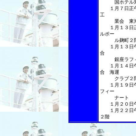
国ホテル
１月７日正午
工
業会 東海大
１月１３日正
ルポー
ル麹町２
１月１３日午
合
銀座ラフィ
１月１４日午
合 海運
クラブ２
１月１９日午
フィー
ナート
１月２０日午
１月２２日午
２階