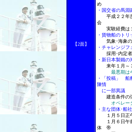
め
・国交省の馬淵
平成２２年
会
実験経費は１
・貨物船のトリ
気象･海象
【2
面】
・チャレンジフェ
採用･内定
・新日本製鐵の
来年１月～
最悪期は
・「投稿」 船
陳情
に一部異議
建造条件の
オペレー
・主な団体･船
１月５日正
１月６日午前
体 帝