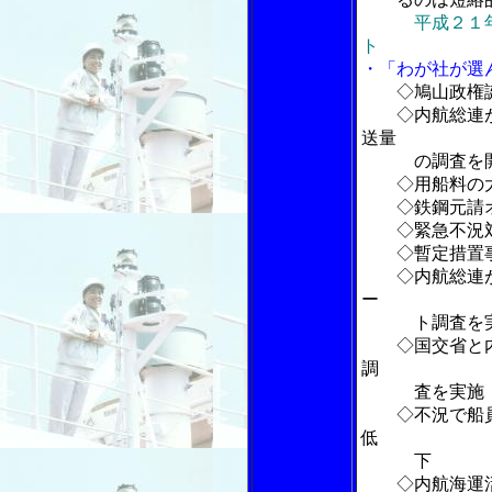
平成２１
ト
・「わが社が選
◇鳩山政権
◇内航総連が
送量
の調査を
◇用船料の大
◇鉄鋼元請オ
◇緊急不況対
◇暫定措置事
◇内航総連が
ー
ト調査を
◇国交省と内
調
査を実施
◇不況で船員
低
下
◇内航海運活性