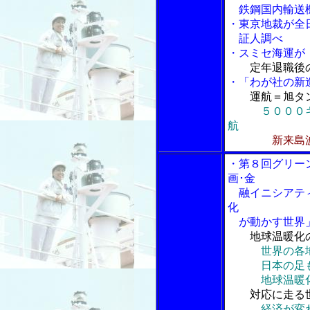
鉄鋼国内輸送
・東京地裁が全
証人調べ
・スミセ海運が
定年退職後
・「わが社の新
運航＝旭タ
５０００
航
新来島
・第８回グリー
画･金
融イニシアティ
化
が動かす世界
地球温暖化
世界の各
日本の足も
地球温暖化
対応に走る
経済が変