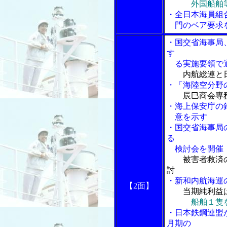
外国船舶
・全日本海員組
門のベア要求
・国交省海事局
す
る実施要領で通
内航総連と
・「海陸空分野
辰巳商会専
・海上保安庁の
意を示す
・国交省海事局
る
検討会を開催
被害者救済
討
・新和内航海運
【2
面】
当期純利益
船舶１隻
・日本鉄鋼連盟
月期の