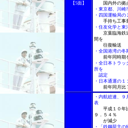
【5面】
国内外の拠
・東京都、川崎
・四国運輸局の
手持ち工事量
・住友化学と東
京葉臨海鉄
間を
往復輸送
・全国港湾の冬
前年同時期
・全日本トラッ
所を
認定
・日本通運の１
前年同月比
・内航総連、９
表
平成１０年
９．５４％
が減少
・「鉄鋼荷主の