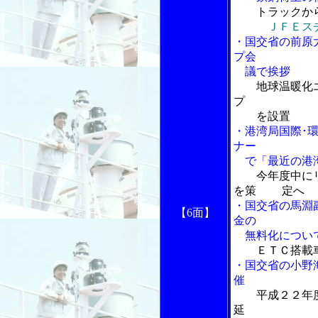
トラックか
ＪＦＥス
・国交省の前原
プ会
議で挨拶
地球温暖化
プ
を設置
・港湾局国際･
ナー
で「最近の港湾
今年度中に
を策 定へ
・国交省の馬淵
【6面】
金の
無料化につい
ＥＴＣ搭載
・国交省の小野
催
平成２２年
延