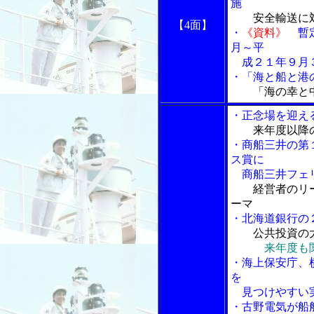
施
安全輸送に
【4面】
・
《資料》
暫定
月～平
成２１年９月３
・「海と船と港の
「海の幸と
・正念場を迎え
来年度以降
・商船三井の第
ス賞に
商船三井フェ
経営者のリ
ーマ
・北海道銀行の
公共投資の大
来年度も
・海上保安庁、
を
見つけやすい
・古野電気が船