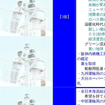
金融が変
ニューマネ
消費者の裏
【3面】
ロハス層の
温暖化時代
新しい価
ＣＯ2効率
経済運営の
グリーン流
青い地球
・阪神内燃機工
の鑑定
書を取得
船舶用低速
・九州運輸局の
・大分ホーバー
札
・全日本海員組
希望を持て
・中部運輸局の