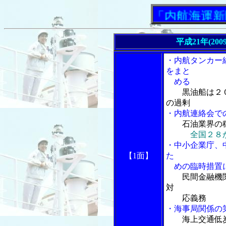
「内航海運新聞」
平成21年(200
・内航タンカー
をまと
める
黒油船は２
の過剰
・内航連絡会で
石油業界の
全国２８
・中小企業庁、
【1面】
た
めの臨時措置に
民間金融機
対
応義務
・海事局関係の
海上交通低炭