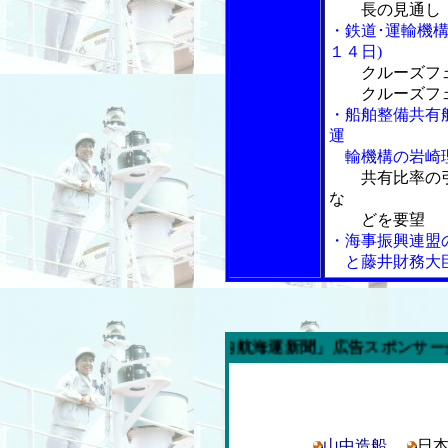
長の見通し
・鉄道･運輸機
１４日)
クルーズフ
クルーズフェ
・船舶整備共有
運
輸機構の岩崎理
共有比率の
な
どを要望
・海事振興連盟
と藤井財務大
今週の「内航海運新聞」広告スポンサー企業
山中造船
日