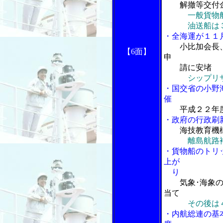
解撤等交付
一般貨物
油送船は３隻
・全海運が１１
小比加会長
【6面】
申
請に安堵
シップリ
・国交省の小野
催
平成２２年
・政府の行政刷
海技教育機
離島航路
・貨物船のトリ
上が
り
気象･海象
当て
その後は
・内航総連の基