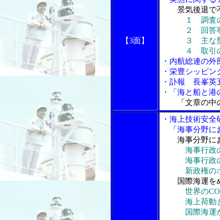
景気後退で
１ 調査
２ 回答事
【3面】
３ 主な契
４ 取引の
・内航総連の外
・栄豊シッピン
・訃報 長峯英
・「海と船と港の
「文章の中
・海上技術安全
「海事分野にお
海事分野に
海事行政
海事行政の
新政権のポ
国際海運を
世界のCO
海上荷動き
国際海運からの