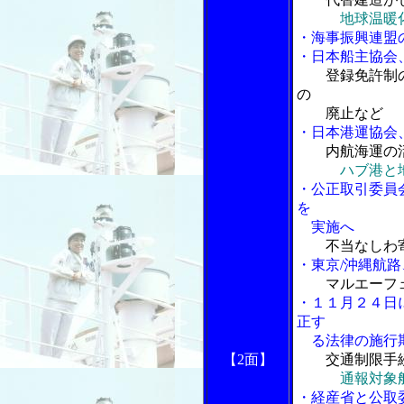
地球温暖
・海事振興連盟
・日本船主協会
登録免許制
の
廃止など
・日本港運協会
内航海運の
ハブ港と
・公正取引委員
を
実施へ
不当なしわ
・東京/沖縄航
マルエーフ
・１１月２４日
正す
る法律の施行期
【2
面】
交通制限手
通報対象
・経産省と公取