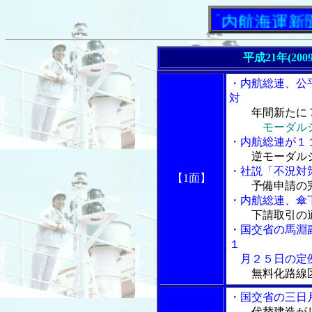
「内航海運新聞」ニ
平成21年(200
・内航総連、公
対
年間新たに
モーダル
・内航総連が１
逆モーダル
・社説「不況対
【1面】
予備申請の
・内航総連、傘
下請取引の
・国交省の馬淵
１
月２５日の定
無料化路線
・国交省の三日
代替建造が