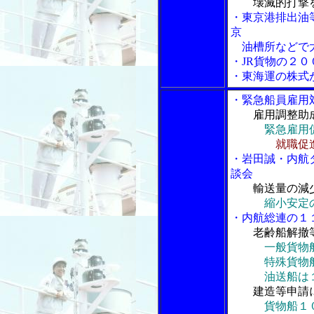
壊滅的打撃
・東京港排出油
京
油槽所などで大
・JR貨物の２
・東海運の株式
・緊急船員雇用
雇用調整助
緊急雇用
就職促
・岩田誠・内航
談会
輸送量の減
縮小安定
・内航総連の１
老齢船解撤
一般貨物
特殊貨物船は
油送船は１５
建造等申請
貨物船１