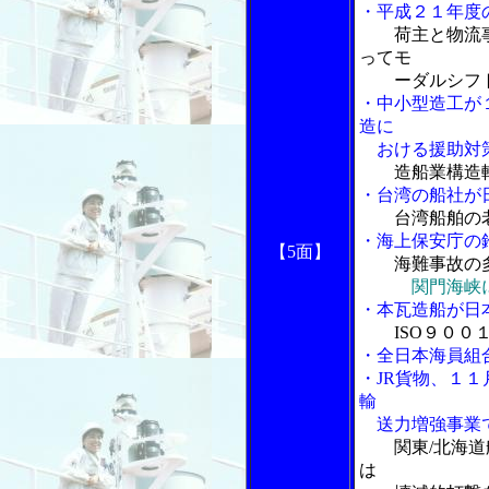
・平成２１年度
荷主と物流
ってモ
ーダルシフト
・中小型造工が
造に
おける援助対策
造船業構造
・台湾の船社が
台湾船舶の
・海上保安庁の
【5面】
海難事故の
関門海峡
・本瓦造船が日
ISO９０
・全日本海員組
・JR貨物、１
輸
送力増強事業
関東/北海
は