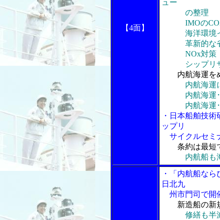
ュー
の整理
IMOのCO
【4面】
海洋環境イ
革新的な省
NOx対策
シップリサ
内航海運を
内航海運
内航海運･内
内航海運･内
・日本船舶技術
ップリ
サイクルセミ
条約は最短
内航船も
・「内航船なら
日北九
州市門司で開
新造船の新
修繕も半