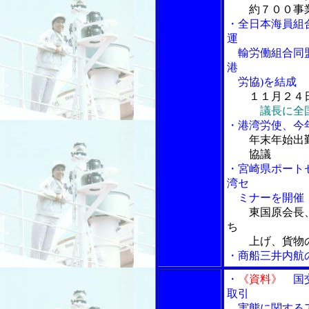
約７００事
・全日本海員組
運
輸労働組合同盟
港
労協)を結成
１１月２４
議長に全
・港湾労使、今
年末年始出
協議
・宮崎県ポート
湾セ
ミナーを開催
東国原会長
ち
上げ、貨物の
・商船三井内航
・
《資料》
国交
取引
実態に関するア