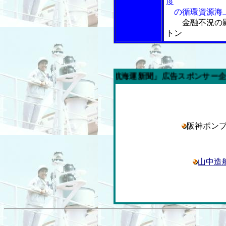
度
の循環資源海
金融不況の
トン
今週の「内航海運新聞」広告スポンサー企業
阪神ポン
山中造