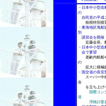
・日本中小型造
の
自民党の平成２
租税特別措
・東海地区曳船
別
講習会を開催
近藤会長、
・日本中小型造
会で要望
老齢内航船
の
拡大に積極的
・国交省の長安
スーパー中
会
を立ち上げ
国際コン
港
湾検討委