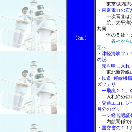
東京/志布
・東京電力の石
一次審査は
航、太平洋沿海
共同
体の５社・グ
【2
面】
各社から
定へ
・津軽海峡フェ
の販
売を申し入れ
東北新幹線
・鉄道･運輸機
ズフェリ
ー飛龍２１」の
入札締め切
・交通エコロジ
月分のグリ
ーン経営認証
内航関係で
・国交省の１１