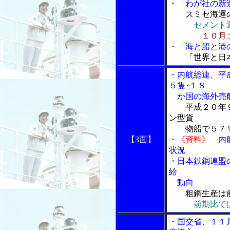
・「わが社の新
スミセ海運
セメント
１０月
・「海と船と港の
「世界と日
・内航総連、平
５隻･１８
か国の海外売
平成２０年
ン型貨
物船で５７％
【3面】
・
《資料》
内航
状況
・日本鉄鋼連盟
給
動向
粗鋼生産は
前期比で
・国交省、１１