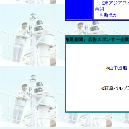
・北東アジアフ
再開
を断念か
今週の「内航海運新聞」広告スポンサー企業
山中造船
萩原バル