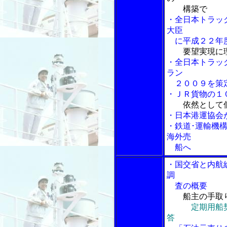
構築で
・全日本トラッ
大臣
に平成２２年
要望実現に
・全日本トラッ
ラン
２００９を策
・ＪＲ貨物の１
依然として
・日本港運協会
・鉄道･運輸機
海外売
船へ
・国交省と内航
調
査の概要
船主の手取
定期用船
答