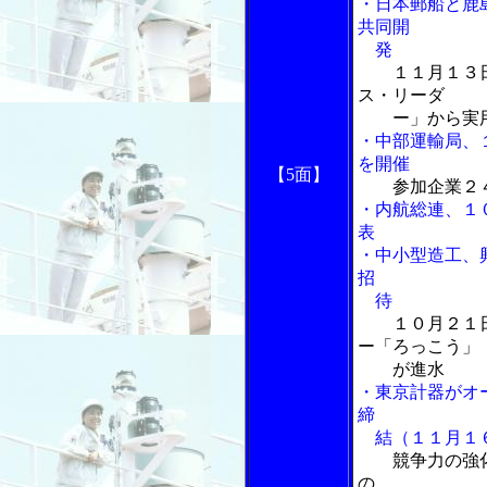
・日本郵船と鹿
共同開
発
１１月１３
ス・リーダ
ー」から実用
・中部運輸局、
を開催
【5面】
参加企業２
・内航総連、１
表
・中小型造工、
招
待
１０月２１
ー「ろっこう」
が進水
・東京計器がオ
締
結（１１月１
競争力の強
の