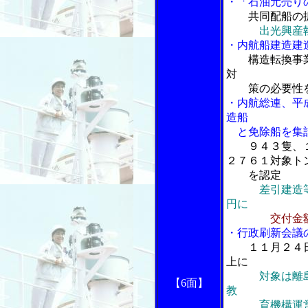
・「石油元売り
共同配船の
出光興産
・内航船建造建
構造転換事
対
策の必要性を
・内航総連、平
造船
と免除船を集
９４３隻、
２７６１対象ト
を認定
差引建造
円に
交付金
・行政刷新会議
１１月２４
上に
対象は離
【6面】
教
育機構運営