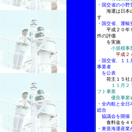
・国交省の小野
海運は日本
す
・国交省、運輸
平成２０年
件の評価
を実施
小規模事
平成２
・国交省、１１
事業者
を公表
荷主１５社
１１月２
フト事業
優良事業者
・全内航と全日
総合
協議会を開催
食料金を４
・東亜海運産業