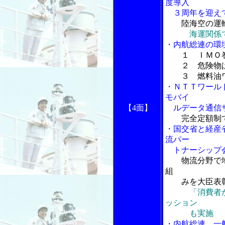
度導入
３周年を迎え
陸海空の運
海運関係
・内航総連の環
１ ＩＭＯ
２ 危険物ば
３ 燃料油ワ
・ＮＴＴワール
モバイ
【4面】
ルデータ通信
完全定額制
・国交省と経産
流パー
トナーシップ
物流分野で
組
みを大臣表
「消費者
ッション
も実施
・内航総連、一