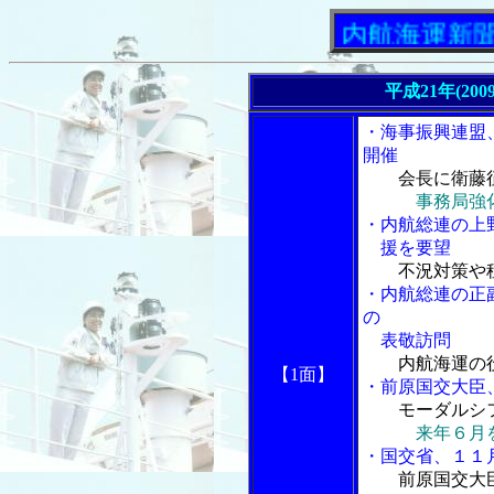
「内航海運新聞」ニ
平成21年(200
・海事振興連盟
開催
会長に衛藤
事務局強
・内航総連の上
援を要望
不況対策や
・内航総連の正
の
表敬訪問
内航海運の
【1面】
・前原国交大臣
モーダルシ
来年６月
・国交省、１１
前原国交大