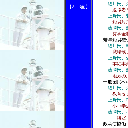
秡川氏、
【2
～3面】
退職者
上野氏、
船員対
藤澤氏、
奨学金
若年船員確保
秡川氏、
職場環
上野氏、
零細事
藤澤氏、
地方の
一般国民への
秡川氏、
教育セ
上野氏、
小中学
藤澤氏、
「海だ、
政労使協働で