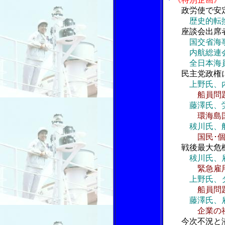
政労使で安
歴史的転
座談会出席
国交省海
内航総連会
全日本海員組
民主党政権に
上野氏、
船員問
藤澤氏、
環海島
秡川氏、
国民･
戦後最大危機
秡川氏、
緊急雇
上野氏、
船員問
藤澤氏、
企業の
今次不況と潜