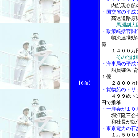
内航現存船
・国交省の平成
高速道路原
馬淵副大
・政策統括官関
物流連携効
億
１４００万円
その他は
・海事局の平成
船員確保･
１億
【6面】
２８００万
・貨物船のトリ
４９９総ト
円で推移
・一洋会が１０
堀江隆三会
和社長が就
・東京電力の石
１万５００