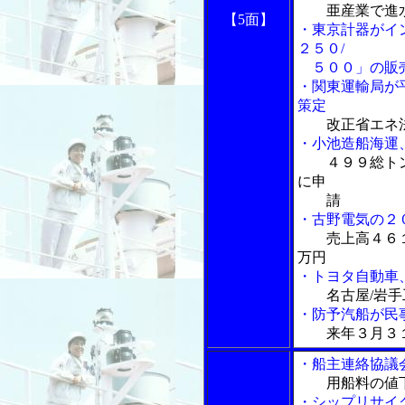
亜産業で進
【5面】
・東京計器がイン
２５０/
５００」の販
・関東運輸局が
策定
改正省エネ
・小池造船海運
４９９総ト
に申
請
・古野電気の２
売上高４６
万円
・トヨタ自動車
名古屋/岩
・防予汽船が民
来年３月３
・船主連絡協議
用船料の値
・シップリサイ