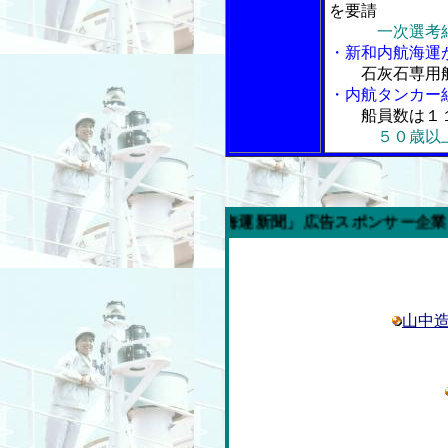
を要請
一次選考
・新和内航海運
石灰石専用
・内航タンカー
船員数は１
５０歳以
今週の「内航海運新聞」広告スポンサー企業
山中