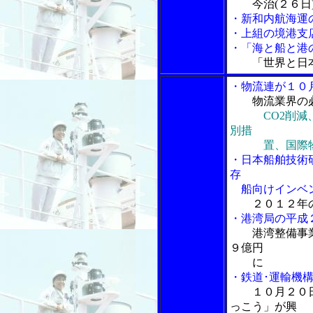
今治(２６日
・新和内航海運
・上組の境港支
・「海と船と港の
「世界と日
・物流連が１０
物流業界の
CO2削
別措
置、国際物流
・日本船舶技術
存
船向けインベン
２０１２年
・港湾局の平成
港湾整備事
９億円
に
・鉄道･運輸機構
１０月２０
っこう」が興