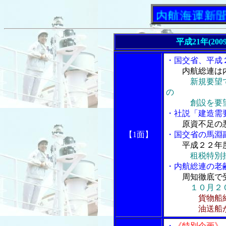
「内航海運新聞」ニュ
平成21年(200
・国交省、平成
内航総連は
新規要望
の
創設を要
・社説「建造需
原資不足の
【1面】
・国交省の馬淵
平成２２年
租税特別
・内航総連の老
周知徹底で
１０月２
貨物船
油送船が約４
・
《特別企画》