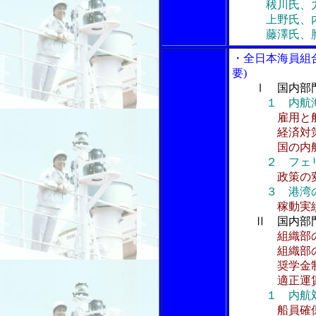
秡川氏、
上野氏、内航
藤澤氏、胸襟
・全日本海員組
要)
Ⅰ 国内部
１ 内航
雇用と
経済対策の
国の内航
２ フェ
政策の
３ 港湾
稼動実
Ⅱ 国内部
組織部
組織部の
奨学金制
適正運賃
１ 内航
船員確