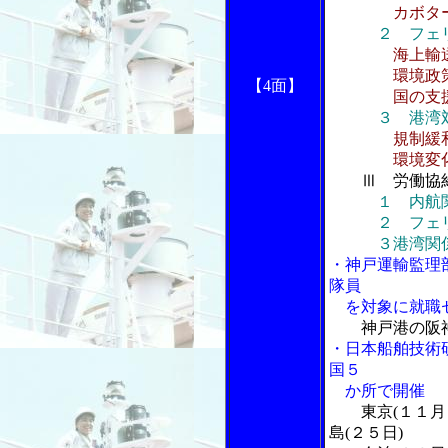
カボター
２ フェ
海上輸
環境政策
【4面】
国の支援
３ 港湾
規制緩
環境変化と
Ⅲ 労働協
１ 内航
２ フェリ
３港湾関
・神戸運輸監理
隊員
を対象に就職
神戸港の阪
・日本船舶技術
国５
か所で開催
東京(１１月
島(２５日)