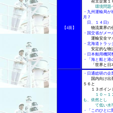
荷主企業１
環境問題
・九州運輸局が
月７
日、１４日)
【4面】
物流業界の
・国交省がメー
運輸安全マ
・北海道トラッ
安定的な物
・
日本舶用機関
・「海と船と港の
「世界と日
・日通総研の企
国内向け出
５６と
１３ポイン
１０～１
も、依然とし
て低い水準
・「このひとに