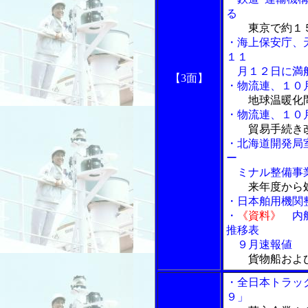
る
東京で約１
・海上保安庁、
１１
月１２日に満
【3面】
・物流連、１０
地球温暖化
・物流連、１０
貿易手続き
・北海道開発局
ー
ミナル整備事
来年度から
・日本舶用機関
・
《資料》
内航
推移表
９月速報値
貨物船およ
・全日本トラッ
９」