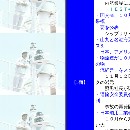
内航業界にコ
ＩＥＳＴ社
・国交省、１０
果概
要を公表
シップリサ
・山九と名港海
スを
日本、アメリカ
・物流連が１０
の物
流経営」をス
１１月１２
【5面】
クの岩元
照男社長が
・運輸安全委員
刊
事故の再発
・日本舶用工業
１０月から
戸大