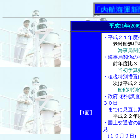
「内航海運新聞」ニ
平成21年(200
・平成２１年度
老齢船処理
海事局関
・海事局関係の
前年度比３
当初予算
・租税特別措置
次は平成２
船舶特別
・政府･税制調
３０日
までに見直し
【1面】
平成２２年
・国土交通省の
見
(１０月９日)