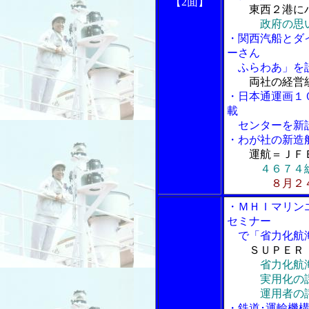
【2面】
東西２港にハ
政府の思
・関西汽船とダ
ーさん
ふらわあ」を
両社の経営
・日本通運画１
載
センターを新
・わが社の新造
運航＝ＪＦ
４６７４
８月２
・ＭＨＩマリン
セミナー
で「省力化航海
ＳＵＰＥＲ
省力化航
実用化の課
運用者の
・鉄道･運輸機