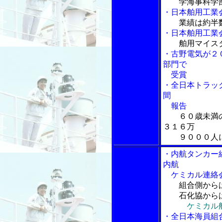
学海事科学
・日本舶用工業
業績は約半
・日本舶用工業
舶用マイス
・古野電気が２
部門で
受賞
・全日本トラッ
間
報告
６０歳未満
３１６万
９０００人
・内航タンカー
内航
ケミカル連絡
組合側から
石化協からは
ケミカル
・全日本海員組