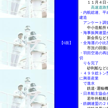
１１月４日
高速道路
・内航総連、平
建造
アンケート調
中小造船所
・海事振興連盟
新会長など
【6面】
・全海運の小比
市況の回復
・羽田空港の再
切
りを完了
砂利船など
・４９９総トン
に興亜産業
で進水
鉄道･運輸
・日本船主協会
若年外航船
・鉄鋼連盟の２