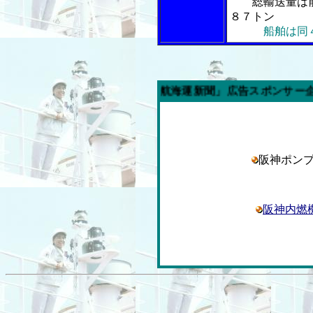
総輸送量は
８７トン
船舶は同
今週の「内航海運新聞」広告スポンサー企業
阪神ポン
阪神内燃