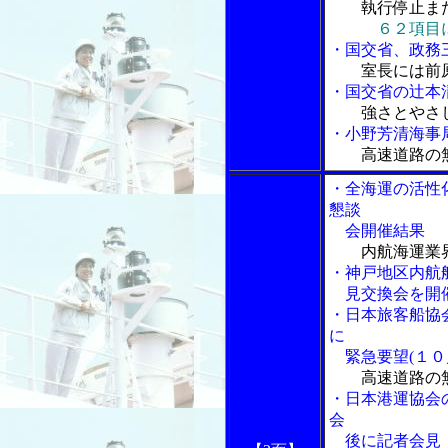
執行停止また
６２項目
・国交省、政務
室長には前
・国交省の辻本
強さとやさ
・小野芳清海事
高速道路の
・全海運の活性
懇談
会開催結果
内航海運業
・神戸地区内航
見交換会を開催
・日本旅客船協
に
緊急要望(１０
高速道路の
・日本港運協会
会
後に記者会見