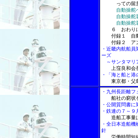
っての留意
自動操舵
自動操舵装置
自動操舵装置
６ おわり
付録１ 自動
付録２ アン
・近畿内航船員
ーズ
～サンタマリア
上窪良和会
・「海と船と港の
東京都・父
・九州長距離フ
船社の窮状
・公開質問書に
・鉄連の７～９
造船工事量
・全日本造船機
針
労働時間短