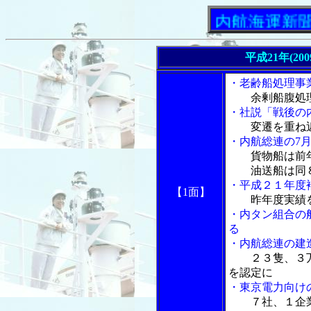
「内航海運新聞」ニュ
平成21年(20
・老齢船処理事
余剰船腹処
・社説「戦後の
変遷を重ね
・内航総連の7
貨物船は前
油送船は同８
・平成２１年度
【1面】
昨年度実績
・内タン組合の
る
・内航総連の建
２３隻、３
を認定に
・東京電力向け
７社、１企