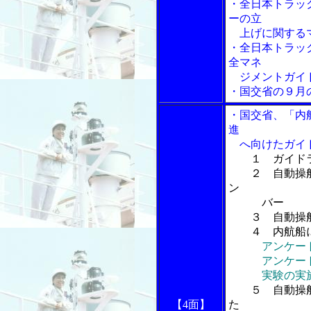
・全日本トラッ
ーの立
上げに関するマ
・全日本トラッ
全マネ
ジメントガイ
・国交省の９月
・国交省、「内
進
へ向けたガイ
１ ガイド
２ 自動操舵
ン
バー
３ 自動操舵
４ 内航船に
アンケー
アンケート
実験の実
５ 自動操
【4面】
た