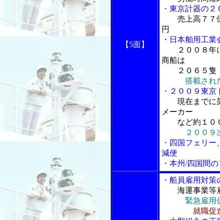
・東京計器の２
売上高７７
円
・日本舶用工業
【5面】
２００８年
商船は
２０６５隻
搭載され
・２００９東京
現在までに
メーカー
など約１００
２００９
・四国フェリー
減便
・本州/四国間
・船員雇用対策
海運事業等
緊急雇用
就職促