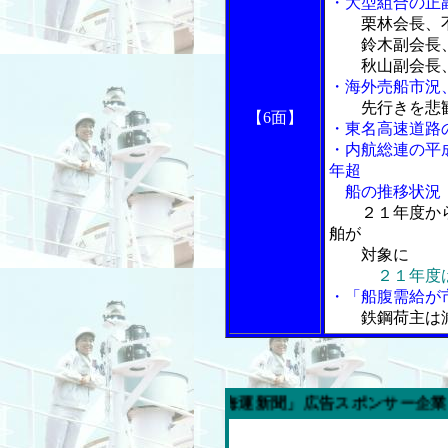
・大型組合の正
栗林会長、
鈴木副会長、
秋山副会長、
・海外売船市況
先行きを悲
【6面】
・東名高速道路
・内航総連の平
年超
船の推移状況
２１年度か
舶が
対象に
２１年度
・「船腹需給が
鉄鋼荷主は減
週の「内航海運新聞」広告スポンサー企業