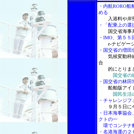
・内航RORO
める
入港料や岸
・「配乗上の選
国交省海事
・IMO、第５５
e-ナビゲ
・国交省の増田
気候変動枠組
合
的にとりま
国交省の
・国交省の林田
船舶版アイ
国民生活
・チャレンジフ
９月５日に
・日本海事協会
クトの一
環でコンテナ船
・名港海運の２