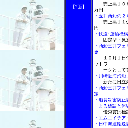
売上高１０
【2面】
万円
・玉井商船の２
売上高１１
円
・鉄道･運輸機
固定型・見
・商船三井フェ
更
１０月１日
ットワ
ークとして営
・川崎近海汽船
新たに日立
・商船三井フェ
定
・船員災害防止
よる標語と体験
優秀賞は標
・エムエイチア
・日中海運輸送