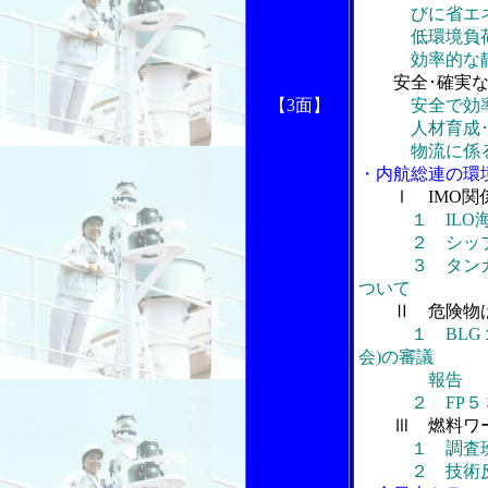
びに省エネ法
低環境負荷の
効率的な静
安全･確実
【3面】
安全で効
人材育成･確
物流に係る
・内航総連の環
Ⅰ IMO
１ IL
２ シップリ
３ タンカー
ついて
Ⅱ 危険物
１ BL
会)の審議
報告
２ FP５３(
Ⅲ 燃料ワ
１ 調査
２ 技術反