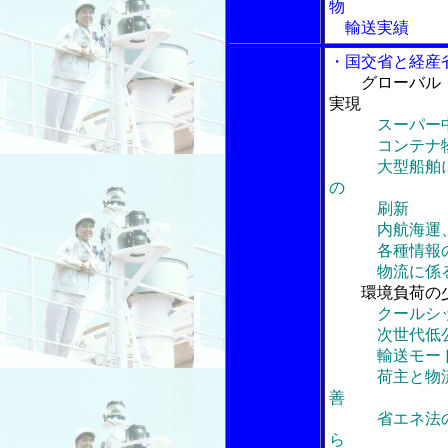
物
輸送実績
・国交省と経産
グローバル
実現
スーパー
コンテナ物流
大型船舶に適
の
刷新
内航海運、フ
各種情報の
物流に係る統
環境負荷の
クールシ
次世代低公害
輸送モード間
荷主と物流事
善
省エネ法の特
ら