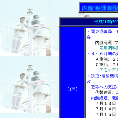
「内航海運新聞」ニュ
平成21年(20
・関東運輸局、
会
内航海運･
雇用調整
・４～６月期の
Ａ重油、２
Ｃ重油、７５
円安で再
・鉄道･運輸機
改
造等への支援に
【1面】
代替建造、
・内航総連、老
７月１３日
７月１４日 
７月１５日 