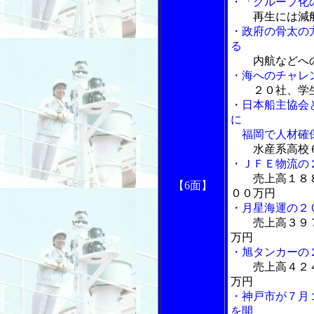
・「グループ化
再生には減
・政府の骨太の
る
内航などへ
・海へのチャレ
２０社、学
・日本船主協会
に
福岡で人材確保
水産系高校
・ＪＦＥ物流の
売上高１８
【6面】
００万円
・月星海運の２
売上高３９
万円
・旭タンカーの
売上高４２
万円
・神戸市が７月
を開