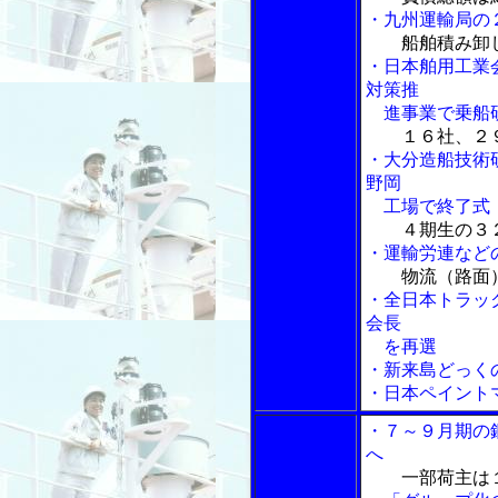
・九州運輸局の
船舶積み卸
・日本舶用工業
対策推
進事業で乗船
１６社、２
・大分造船技術
野岡
工場で終了式
４期生の３
・運輸労連など
物流（路面
・全日本トラッ
会長
を再選
・新来島どっく
・日本ペイント
・７～９月期の
へ
一部荷主は