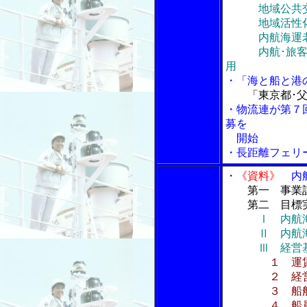
地域公共
地域活性化･
内航海運老
内航･旅客船
用
・「海と船と港
「東京都･父
・物流連が第７
募を
開始
・長距離フェリ
・
《資料》
内航
第一 事業
第二 目標実
Ⅰ 内航
Ⅱ 内航海運
Ⅲ 経営基盤
１ 運
２ 経営合
３ 船舶建
４ 船員の