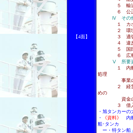
５ 輸送の
６ 公正な
Ⅳ その
１ カ
２ 環境
【4面】
３ 適切な
４ 違反
５ 国民の
６ 広報
Ⅴ 所要
１ 内
処理
事業の所
２ 経営基盤
めの
資金の
３ 借入金
・旭タンカーの
・
《資料》
内航
船･タンカ
ー・特タン船」