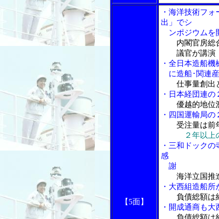
・海洋技術フォ
出」でシ
ンポジウムを
内閣官房総
議官が講演
・全日本造船機
に造船･関連産
仕事量創出
・日本経団連の
優越的地位
・四国運輸局の
受注量は前
２年以上
・三和ドックの
感
謝
海洋立国推
・大西組造船所
負債総額は
【5面】
・開成通商も大
負債総額は