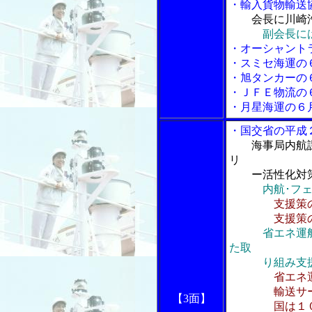
・輸入貨物輸送
会長に川崎
副会長に
・オーシャント
・スミセ海運の
・旭タンカーの
・ＪＦＥ物流の
・月星海運の６
・国交省の平成
海事局内航
リ
ー活性化対策
内航･フ
支援策
支援策の執
省エネ運
た取
り組み支
省エネ
輸送サービ
【3面】
国は１０分