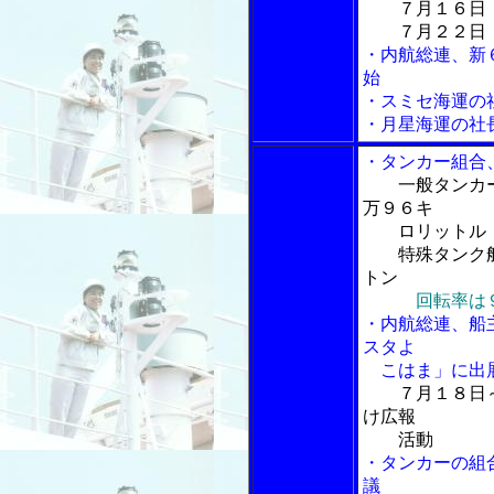
７月１６日 
７月２２日 
・内航総連、新
始
・スミセ海運の
・月星海運の社
・タンカー組合
一般タンカ
万９６キ
ロリットル
特殊タンク船
トン
回転率は
・内航総連、船
スタよ
こはま」に出
７月１８日
け広報
活動
・タンカーの組
議