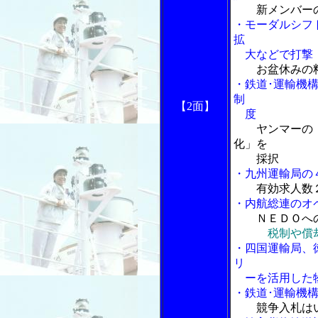
新メンバー
・モーダルシフ
拡
大などで打撃
お盆休みの
・鉄道･運輸機
制
【2面】
度
ヤンマーの
化」を
採択
・九州運輸局の
有効求人数
・内航総連のオ
ＮＥＤＯへ
税制や償
・四国運輸局、
リ
ーを活用した物
・鉄道･運輸機
競争入札は