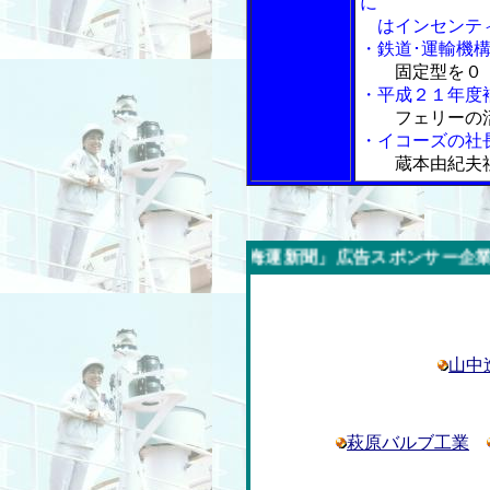
に
はインセンティ
・鉄道･運輸機
固定型を０
・平成２１年度
フェリーの
・イコーズの社
蔵本由紀夫
今週の「内航海運新聞」広告スポンサー企業
山中
萩原バルブ工業