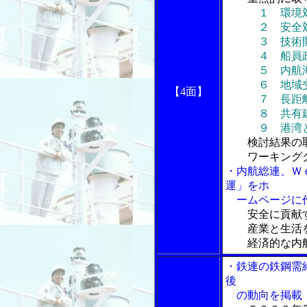
１ 環境
２ 安全
３ 技術開発
４ 船員
５ 内航海運
６ 地域交通
【4面】
７ 長距離定
８ 共有建造
９ 港湾と
検討結果の
ワーキンググ
・内航総連、Ｗ
運」をホ
ームページに作
安全に貢献
産業と生活を
経済的な内
・鉄連の鉄鋼需
後
の動向を掲載