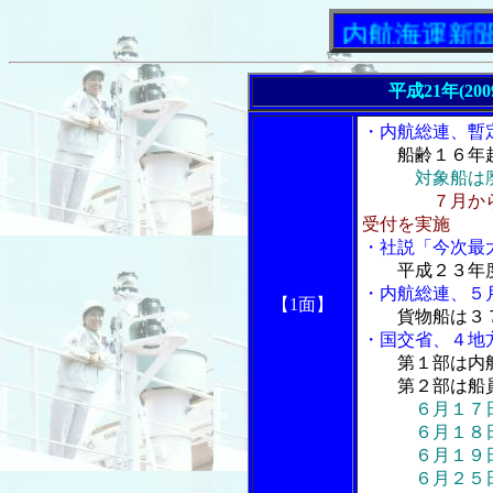
「内航海運新聞」ニ
平成21年(20
・内航総連、暫
船齢１６年
対象船は
７月か
受付を実施
・社説「今次最
平成２３年
・内航総連、５
【1面】
貨物船は３
・国交省、４地
第１部は内
第２部は船員
６月１７
６月１８日 
６月１９日 
６月２５日 