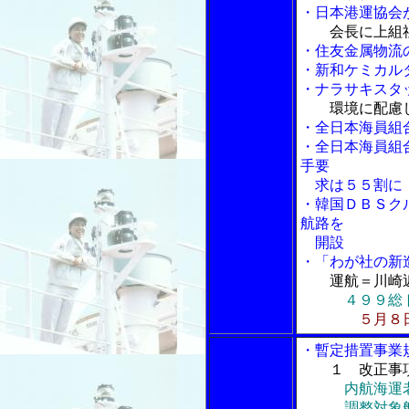
・日本港運協会
会長に上組
・住友金属物流
・新和ケミカル
・ナラサキスタ
環境に配慮
・全日本海員組
・全日本海員組
手要
求は５５割に
・韓国ＤＢＳク
航路を
開設
・「わが社の新
運航＝川崎
４９９総
５月８
・暫定措置事業
１ 改正事
内航海運
調整対象