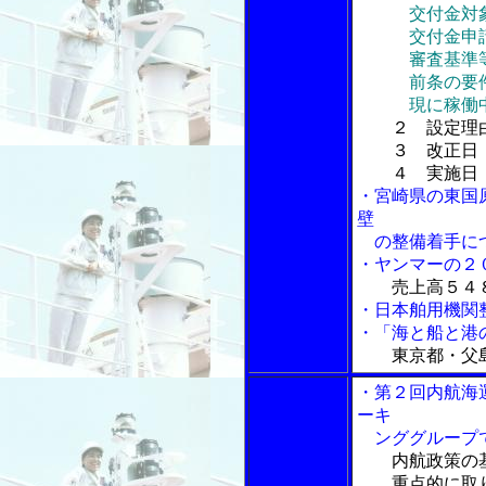
交付金対象
交付金申請受
審査基準等
前条の要件
現に稼働中
２ 設定理
３ 改正日
４ 実施日
・宮崎県の東国
壁
の整備着手につ
・ヤンマーの２
売上高５４
・日本舶用機関
・「海と船と港
東京都・父
・第２回内航海
ーキ
ンググループで
内航政策の
重点的に取り