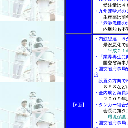
受注量は４
・九州運輸局の
生産高は前
・「老齢漁船の
内航船も不
・内航総連、５
景況悪化で
平成２１
・「業界再生に
国交省海事
・国交省海事局
度
設置の方向で
ＳＥＳなど
・全内航と海員
２００９年
【6面】
・タンカー組合
会長に旭タ
環境保護
・国交省海事局