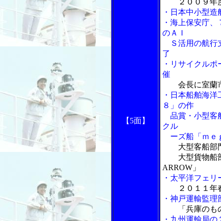
２００９年
・日本中小型造
・海上保安庁、
のＡＩ
Ｓ活用の航行
了
・リサイクルポ
催
会長に室蘭
・日本船舶海洋
８」の作
品賞・小型客船
【5面】
クル
ーズ船「ｍｅ
大型客船部
大型貨物船部門
ARROW」
・太平洋フェリ
２０１１年
・神戸運輸監理
「兵庫のも
・九州運輸局の