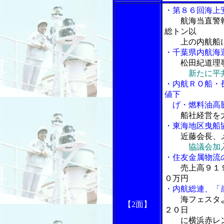
・第８６回海上
航海当直警
総トン以
上の内航船に
・千葉県内航海
松田紀道理
新たに平
・内航ＲＯ船・
値下
げ・燃料油高騰
船社経営を
・東海地区曳船
近藤会長、
協議会加
・住友金属物流
売上高９１
０万円
・内航総連、「
海フェスタ
【2面】
２０日
に横浜赤レン