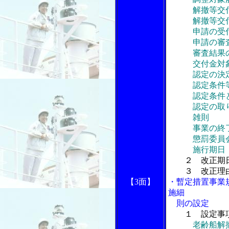
解撤等交付
解撤等交付金
申請の受
申請の審
審査結果の
交付金対象認
認定の決
認定条件等
認定条件と差
認定の取り
雑則
事業の終
懲罰委員
施行期日
２ 改正期
３ 改正理
【3面】
・暫定措置事業
施細
則の設定
１ 設定事
老齢船解