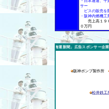
・日本通運、千
サー
ビスの販売を
・阪神内燃機工
売上高１９
０万円
今週の「内航海運新聞」広告スポンサー企業
阪神ポンプ製作所
松井鉄工