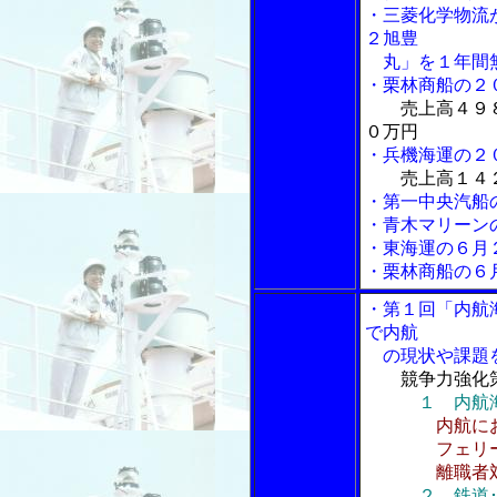
・三菱化学物流
２旭豊
丸」を１年間無
・栗林商船の２
売上高４９
０万円
・兵機海運の２
売上高１４
・第一中央汽船
・青木マリーン
・東海運の６月
・栗林商船の６
・第１回「内航
で内航
の現状や課題
競争力強化
１ 内航海
内航に
フェリーに
離職者対
２ 鉄道