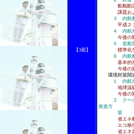
船舶勘
課題および
３ 内航
平成２
４ 内航
今後の
５ 造船
【3面】
標準化
６ 内航
基本的
今後の施策
環境対策関
１ 内航
地球温
今後の対策
２ クー
推進方
策
省エネ
エコ格付
省エネ運