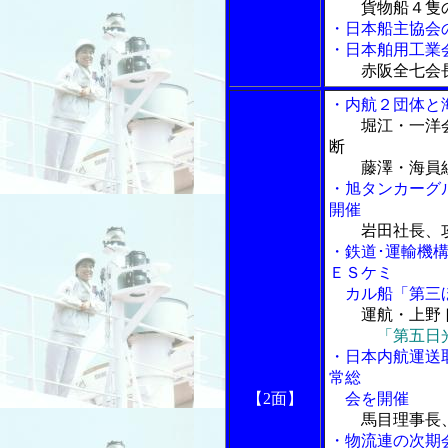
貨物船４隻
・日本船主協会
・日本舶用工業
赤阪全七会
・内航２団体と
堀江・一洋
断
藤澤・海員組
・旭タンカーグ
開催
岩田社長、
・鉄道･運輸機
ＥＳケミ
カル船「第三
運航・上野
「第五日
・日本内航運送
常総
【2面】
会を開催
馬目理事長
・物流連の次期