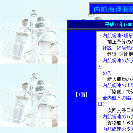
「内航海運新聞」ニ
平成21年(20
・内航総連･理
補正予算の
・社説「経済危機
鉄道･運輸
・内航総連の船
と
める
新人船員の
・内航総連の上
「協働」で
【1面】
・全内航との臨
日）
次回交渉日
・内航総連の５
貨物船１６
・内航総連の５