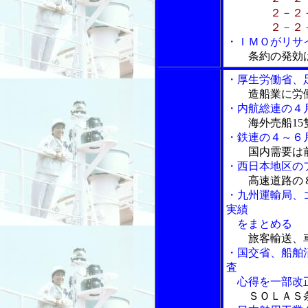
２－２－３
２－２－４ 
・ＩＭＯがリサ
条約の発効
・厚生労働省、
造船業に労
・内航総連の４
海外売船15
・鉄連の４～６
国内需要は前
・西日本地区の
高速道路の
・九州運輸局、
実績
をまとめる
旅客輸送、
・国交省、船舶
査
心得を一部改
ＳＯＬＡＳ