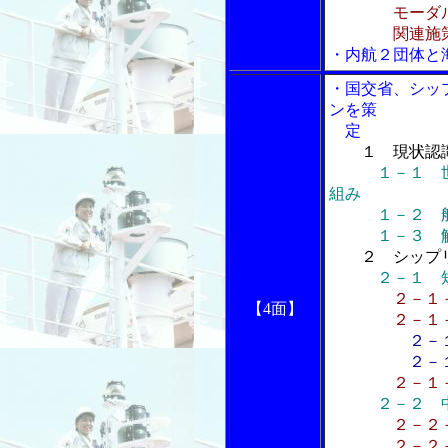
モーダルシ
関連施策
・内航２団体と
・国交省、シッ
ンを策
定
１ 現状認
１－１ 
組み
１－２ 船
１－３ 解
２ シップ
２－１ 
２－１
【4面】
２－１－２
２－
２－１－２
２－１
２－２ 
２－２
２－２－２