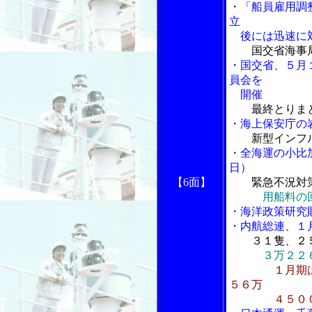
・「船員雇用調
立
後には迅速に
国交省海事
・国交省、５月
員会を
開催
最終とりま
・海上保安庁の
新型インフ
・全海運の小比
日）
【6面】
緊急不況対
用船料の
・海洋政策研究
・内航総連、１
３１隻、２
３万２２
１月期
５６万
４５００