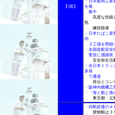
・日本舶用工業
【5面】
を募
集中
高度な技能
熟
練技能者
・日本たばこ産
内
３工場を閉鎖
・全国造船安全
査役に感謝状
安全衛生活
・全日本トラッ
多発
で通達
荷台とコン
・阪神内燃機工
・「海と船と港
東京都・父
・内航総連の４
貨物船は３