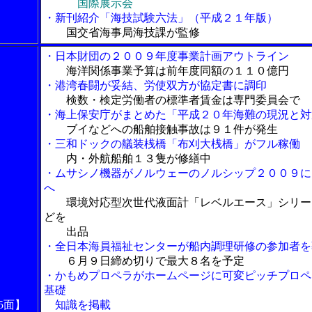
国際展示会
・新刊紹介「海技試験六法」（平成２１年版）
国交省海事局海技課が監修
・日本財団の２００９年度事業計画アウトライン
海洋関係事業予算は前年度同額の１１０億円
・港湾春闘が妥結、労使双方が協定書に調印
検数・検定労働者の標準者賃金は専門委員会で
・海上保安庁がまとめた「平成２０年海難の現況と対
ブイなどへの船舶接触事故は９１件が発生
・三和ドックの艤装桟橋「布刈大桟橋」がフル稼働
内・外航船舶１３隻が修繕中
・ムサシノ機器がノルウェーのノルシップ２００９に
へ
環境対応型次世代液面計「レベルエース」シリー
どを
出品
・全日本海員福祉センターが船内調理研修の参加者を
６月９日締め切りで最大８名を予定
・かもめプロペラがホームページに可変ピッチプロペ
基礎
5面】
知識を掲載