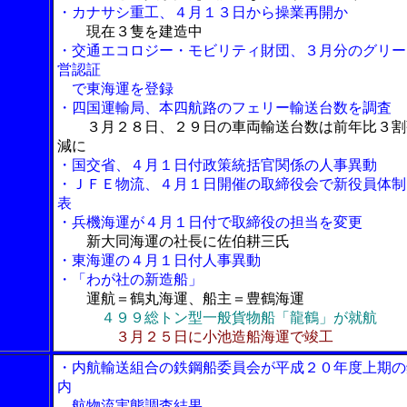
・カナサシ重工、４月１３日から操業再開か
現在３隻を建造中
・交通エコロジー・モビリティ財団、３月分のグリー
営認証
で東海運を登録
・四国運輸局、本四航路のフェリー輸送台数を調査
３月２８日、２９日の車両輸送台数は前年比３割
減に
・国交省、４月１日付政策統括官関係の人事異動
・ＪＦＥ物流、４月１日開催の取締役会で新役員体制
表
・兵機海運が４月１日付で取締役の担当を変更
新大同海運の社長に佐伯耕三氏
・東海運の４月１日付人事異動
・「わが社の新造船」
運航＝鶴丸海運、船主＝豊鶴海運
４９９総トン型一般貨物船「龍鶴」が就航
３月２５日に小池造船海運で竣工
・内航輸送組合の鉄鋼船委員会が平成２０年度上期の
内
航物流実態調査結果