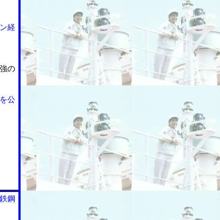
ン経
強の
を公
鉄鋼