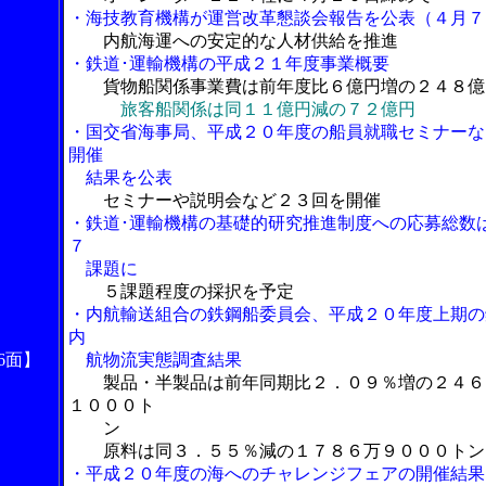
・海技教育機構が運営改革懇談会報告を公表（４月７
内航海運への安定的な人材供給を推進
・鉄道･運輸機構の平成２１年度事業概要
貨物船関係事業費は前年度比６億円増の２４８億
旅客船関係は同１１億円減の７２億円
・国交省海事局、平成２０年度の船員就職セミナーな
開催
結果を公表
セミナーや説明会など２３回を開催
・鉄道･運輸機構の基礎的研究推進制度への応募総数
７
課題に
５課題程度の採択を予定
・内航輸送組合の鉄鋼船委員会、平成２０年度上期の
内
6面】
航物流実態調査結果
製品・半製品は前年同期比２．０９％増の２４６
１０００ト
ン
原料は同３．５５％減の１７８６万９０００トン
・平成２０年度の海へのチャレンジフェアの開催結果