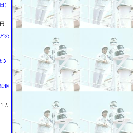
日）
円
どの
は３
鉄鋼
１万