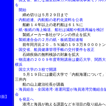
を
開始
締め切りは５月２９日まで
・内航総連、内航船の老朽化資料を公表
船齢１４年以上の老朽船は６１％に
・紙･板紙の海上輸送、船社は減船や航路再編を検討
製紙メーカー各社がマシンの停止を拡大
・製紙連合会の２月の紙・板紙需給速報
前年同月比２０．５％減の１９３万８０００トン
・国交省、船員健康管理手帳の交付要件を改正
石綿疾病の無料検診の対象を拡大
・物流連の２００９年度寄附講座は慶応大学、関西大
横浜
国立大学の３校で開講
５月１９日には慶応大学で「内航海運について」
三井内
航の山上建治社長が講義
・海員組合・全国港湾･港運同盟が海員港湾労働組合
会
2面】
を発足へ
港湾と海員が抱える課題など８項目の取り組みへ