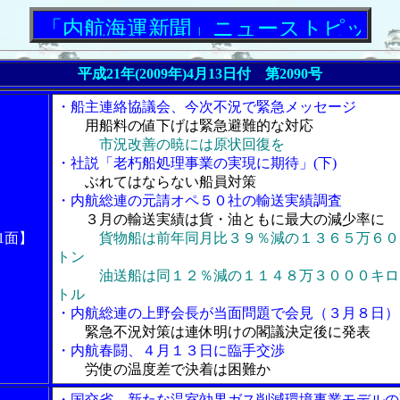
内航海運新聞」ニューストピックス
平成21年(2009年)4月13日付 第2090号
・船主連絡協議会、今次不況で緊急メッセージ
用船料の値下げは緊急避難的な対応
市況改善の暁には原状回復を
・社説「老朽船処理事業の実現に期待」(下)
ぶれてはならない船員対策
・内航総連の元請オペ５０社の輸送実績調査
３月の輸送実績は貨・油ともに最大の減少率に
1面】
貨物船は前年同月比３９％減の１３６５万６０
トン
油送船は同１２％減の１１４８万３０００キロ
トル
・内航総連の上野会長が当面問題で会見（３月８日）
緊急不況対策は連休明けの閣議決定後に発表
・内航春闘、４月１３日に臨手交渉
労使の温度差で決着は困難か
・国交省、新たな温室効果ガス削減環境事業モデルの