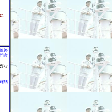
に
連絡
門官
要な
施結