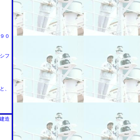
９０
シフ
と、
建造