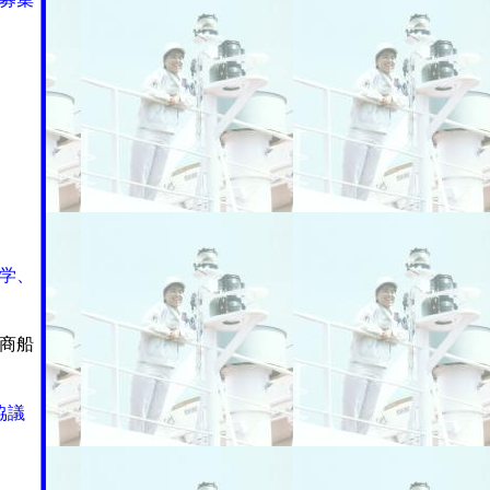
学、
商船
協議