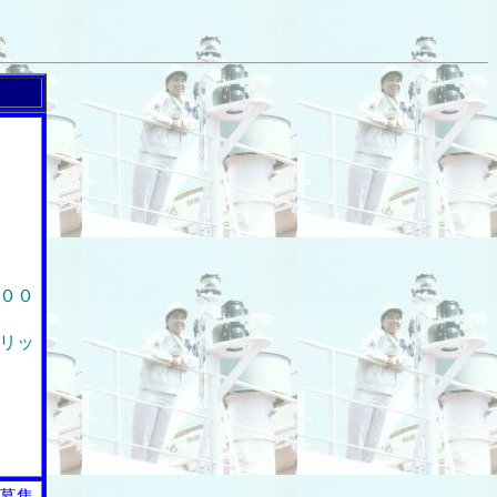
００
リッ
募集