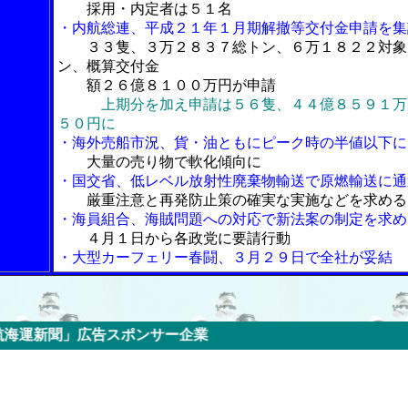
採用・内定者は５１名
・内航総連、平成２１年１月期解撤等交付金申請を集
３３隻、３万２８３７総トン、６万１８２２対象
ン、概算交付金
額２６億８１００万円が申請
上期分を加え申請は５６隻、４４億８５９１万
５０円に
・海外売船市況、貨・油ともにピーク時の半値以下に
大量の売り物で軟化傾向に
・国交省、低レベル放射性廃棄物輸送で原燃輸送に通
厳重注意と再発防止策の確実な実施などを求める
・海員組合、海賊問題への対応で新法案の制定を求め
４月１日から各政党に要請行動
・大型カーフェリー春闘、３月２９日で全社が妥結
スポンサー企業