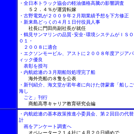
・全日本トラック協会の軽油価格高騰の影響調査
５２．４％が運賃転嫁
・古野電気が２００９年２月期業績予想を下方修正
・新来島どっくの４月１日付役員人事
社長に門田尚副社長が就任
・鶴見サンマリンの品質･安全･環境システムがＩＳＯ
０１・
２００８に適合
・エクソンモービル、アストに２００８年度アジアパ
ィック優良
表彰を授与
・内航総連の３月期船殻処理完了船
海外売船の８隻を公表
・新刊紹介、海文堂が若年者に向けた啓蒙書「船しご
海し
ごと」刊行
商船高専キャリア教育研究会編
・内航総連の基本政策推進小委員会、第２回目の代替
計
画をアンケート調査へ
オペレーター２１４社に４月２０日締めで