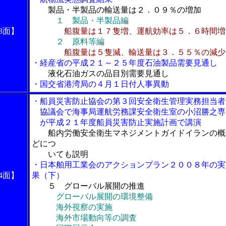
製品・半製品の輸送量は２．０９％の増加
１ 製品・半製品編
3面】
船腹量は１７隻増、運航効率は５．６時間増
２ 原料等編
船腹量は５隻減、輸送量は３．５５％の減少
・経産省の平成２１～２５年度石油製品需要見通し
液化石油ガスの品目別需要見通し
・国交省港湾局の４月１日付人事異動
・船員災害防止協会の第３回安全衛生管理実務担当者
協議会で海事局運航労務課安全衛生室の小沼勝之専
が平成２１年度船員災害防止実施計画で講演
船内労働安全衛生マネジメントガイドイランの概
どにつ
いても説明
・日本舶用工業会のアクションプラン２００８年の実
4面】
果（下）
５ グローバル展開の推進
グローバル展開の環境整備
海外視察の実施
海外市場動向等の調査