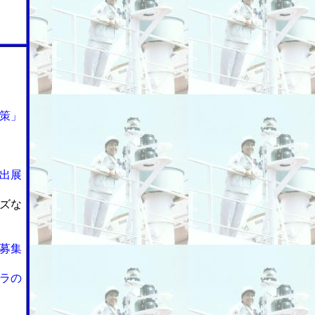
策」
出展
ズな
募集
ラの