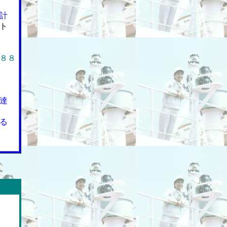
計
ト
８８
達
る