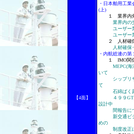
・日本舶用工業
(上)
１ 業界内
業界内の
ユーザー業界
ユーザー業界
２ 人材確
人材確保
・内航総連の第
１ IMO
MEPC
いて
シップリサイ
て
石綿ばく露防
【4面】
４９９GT型
設計中
間報告につ
新交通ビジョ
めの
制度改正に