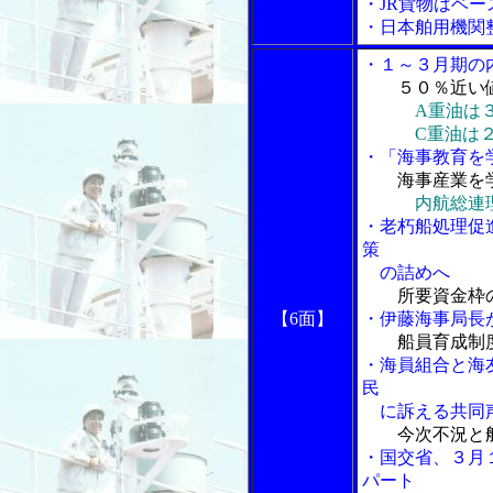
・JR貨物はベ
・日本舶用機関
・１～３月期の
５０％近い
A重油は
C重油は２万
・「海事教育を
海事産業を
内航総連
・老朽船処理促
策
の詰めへ
所要資金枠
【6面】
・伊藤海事局長が
船員育成制
・海員組合と海
民
に訴える共同声
今次不況と
・国交省、３月
パート