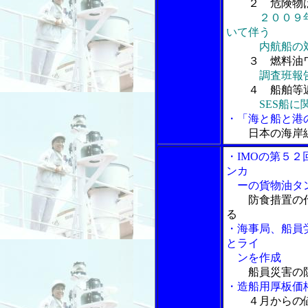
２ 危険物
２００９
いて伴う
内航船の対
３ 燃料油
調査班報
４ 船舶等
SES船
・「海と船と港の
日本の海岸
・IMOの第５２
ンカ
ーの貨物油タン
防食措置の
る
・海事局、船員
とライ
ンを作成
船員災害の
・造船用厚板価
４月からの