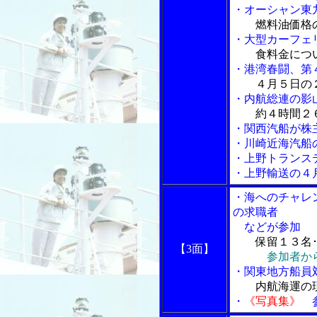
・オーシャン東
燃料油価格
・大型カーフェ
食料金につ
・港湾春闘、第
４月５日の
・内航総連の影
約４時間２
・関西汽船が株
・川崎近海汽船
・上野トランス
・上野輸送の４
・海へのチャレ
の求職者
などが参加
保留１３名
【3面】
参加者か
・関東地方船員
内航海運の
・
《写真集》
参