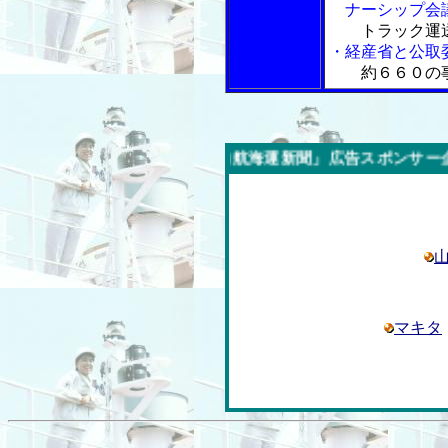
ナーシップ会
トラック運
・経産省と公取
約６６０の
今週の「内航海運新聞」広告スポンサー企業
マキタ