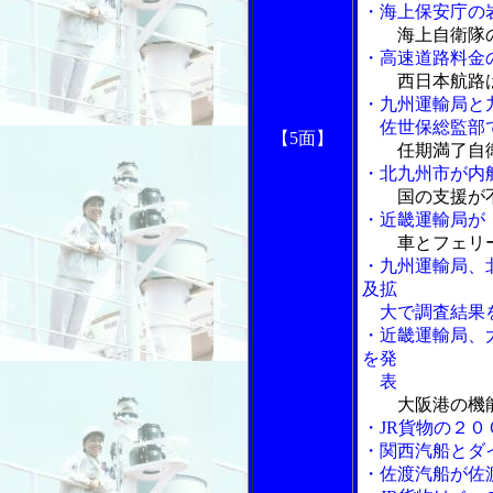
・海上保安庁の
海上自衛隊
・高速道路料金
西日本航路
・九州運輸局と
佐世保総監部で
【5面】
任期満了自
・北九州市が内
国の支援が
・近畿運輸局が
車とフェリ
・九州運輸局、
及拡
大で調査結果
・近畿運輸局、
を発
表
大阪港の機
・JR貨物の２
・関西汽船とダ
・佐渡汽船が佐