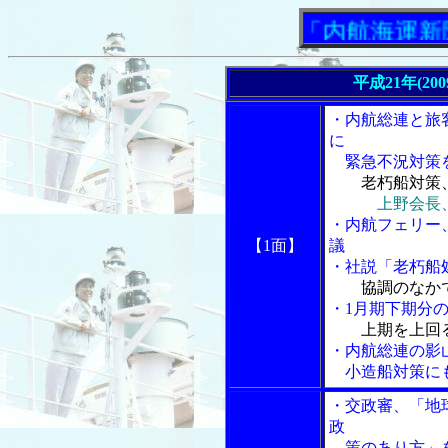
「内航海運新聞」
平成21年(20
・内航総連と旅
に
緊急不況対策
老朽船対策
上野会長
・内航フェリー
【1面】
議
・社説「老朽船
協調のなか
・1月期下期分の
上期を上回
・内航総連の影
小造船対策に
・交政審、「地
政
策のあり方」を