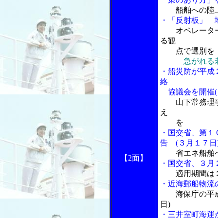
船舶への陸
・「反射板」 
オペレータ
る観
点で選別を
急がれる
・船災防が平成
絡
協議会を開催(
山下常務理
え
を
・国交省、第１
告 (３月１７日
省エネ船舶
【2面】
・国交省、３月
適用期間は
・近海郵船物流
海保庁の平成
日)
・三井室町海運