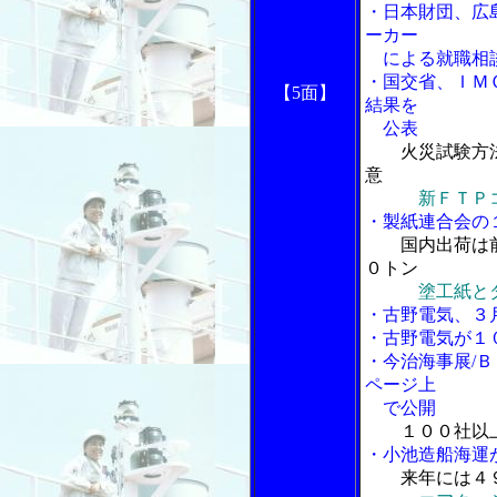
・日本財団、広
ーカー
による就職相
・国交省、ＩＭＯ
【5面】
結果を
公表
火災試験方法
意
新ＦＴＰ
・製紙連合会の
国内出荷は
０トン
塗工紙と
・古野電気、３
・古野電気が１
・今治海事展/
ページ上
で公開
１００社以上
・小池造船海運
来年には４９