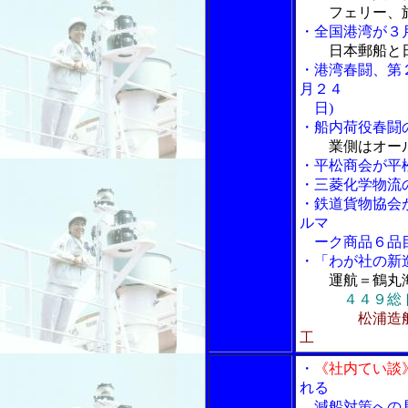
フェリー、
・全国港湾が３
日本郵船と
・港湾春闘、第
月２４
日)
・船内荷役春闘
業側はオー
・平松商会が平
・三菱化学物流
・鉄道貨物協会
ルマ
ーク商品６品
・「わが社の新
運航＝鶴丸
４４９総
松浦造
工
・
《社内てい談
れる
減船対策への具