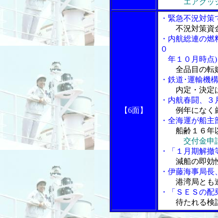
エアクッ
・緊急不況対策
不況対策資
・内航総連の燃
０
年１０月時点)
全品目の転
・鉄道･運輸機
内定・決定
・内航春闘、３
【6面】
例年になく
・全海運が船主
船齢１６年
交付金申
・「１月期解撤
減船の即効
・伊藤海事局長
港湾局とも
・「ＳＥＳの配
待たれる検