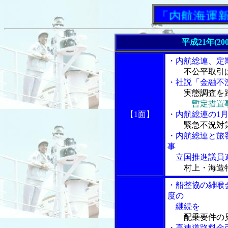
「内航海運新聞」
平成21年(20
・内航総連、定
不公平取引
・社説「金融不
実態調査を
暫定措置
【1面】
・内航総連の1
緊急不況対
・内航総連と旅
事
立国推進議員連
村上・海造
・船整協の雑喉
度の
継続を
配乗要件の
・高速道路料金