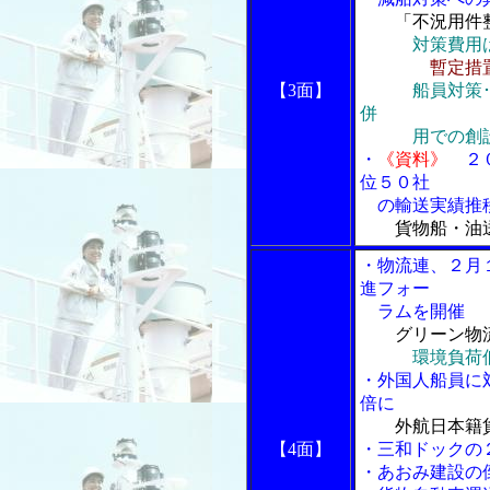
「不況用件
対策費用
暫定措
【3面】
船員対策
併
用での創
・
《資料》
２０
位５０社
の輸送実績推
貨物船・油
・物流連、２月
進フォー
ラムを開催
グリーン物
環境負荷
・外国人船員に
倍に
外航日本籍
【4面】
・三和ドックの
・あおみ建設の