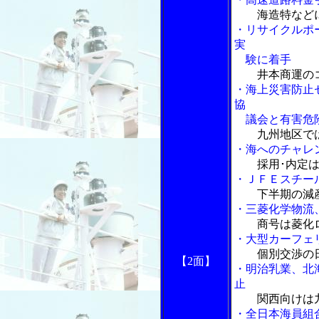
海造特など
・リサイクルポ
実
験に着手
井本商運の
・海上災害防止
協
議会と有害危険
九州地区で
・海へのチャレ
採用･内定
・ＪＦＥスチー
下半期の減
・三菱化学物流
商号は菱化
・大型カーフェ
個別交渉の
【2面】
・明治乳業、北
止
関西向けは
・全日本海員組