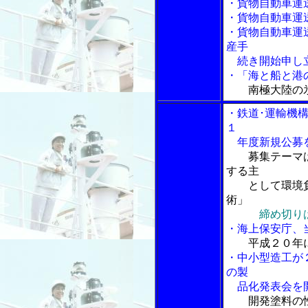
・貨物自動車運
・貨物自動車運
・貨物自動車運
産手
続き開始申し
・「海と船と港の
南極大陸の
・鉄道･運輸機
１
年度新規公募
募集テーマ
する主
として環境負
術」
締め切り
・海上保安庁、
平成２０年
・中小型造工が
の製
品化発表会を
開発塗料の