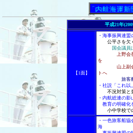
「内航海運新聞」ニ
平成21年(20
・海事振興連盟
公平さを欠
国会議員
上野会
を
山上副会長、
【1面】
トへ
旅客
・社説「これ以
不況対策と
・内航総連の影
教育の明確化
小中学校で
・一色旅客船協
海
事振興連盟の臨