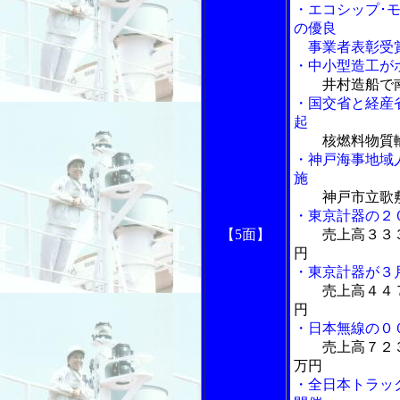
・エコシップ･
の優良
事業者表彰受
・中小型造工が
井村造船で
・国交省と経産
起
核燃料物質
・神戸海事地域
施
神戸市立歌
・東京計器の２
【5面】
売上高３３
円
・東京計器が３
売上高４４
円
・日本無線の０
売上高７２
万円
・全日本トラッ