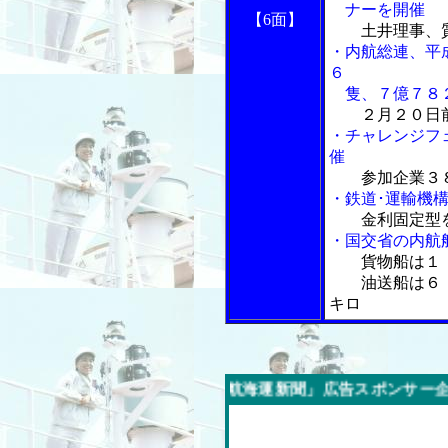
ナーを開催
【6面】
土井理事、
・内航総連、平
６
隻、７億７８
２月２０日
・チャレンジフ
催
参加企業３
・鉄道･運輸機
金利固定型
・国交省の内航
貨物船は１
油送船は６．
キロ
今週の「内航海運新聞」広告スポンサー企業