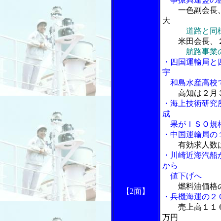
一色副会長
大
道路と同
米田会長、
航路事業
・四国運輸局と
宇
和島水産高校
高知は２月
・海上技術研究
成
果がＩＳＯ規
・中国運輸局の
有効求人数
・川崎近海汽船
から
値下げへ
燃料油価格
【2面】
・兵機海運の２
売上高１１
万円