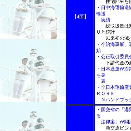
住宅部材を
・日中海運輸送
輸送
【4面】
実績
総取扱量は
Ｕと統計
以来初の減少
・今治海事展、
始
・公正取引委員
下請代金の
・日本通運が次
を発
表
・全日本運輸産
ＲＯＲＥ
Ｎハンドブッ
・国交省の「港
る
法律案」が閣
新交通ビジ