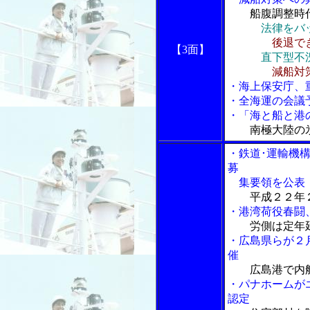
船腹調整時
法律をバ
後退で
【3面】
直下型不
減船対
・海上保安庁、
・全海運の会議
・「海と船と港の
南極大陸の
・鉄道･運輸機
募
集要領を公表
平成２２年
・港湾荷役春闘
労側は定年
・広島県らが２
催
広島港で内
・パナホームが
認定