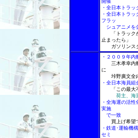
開催
・全日本トラッ
・全日本トラッ
フラッ
シュアニメを
「トラックが
止まったら」
ガソリンスタ
・２００９年内
三木孝幸内
に
垰野廣文全内
・全日本海員組
「この最大
荷主、海
・全海運の活性
実施
で一致
買上げ希望
・鉄道･運輸機
セミ