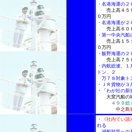
・名港海運の２
売上高４５
０万円
・名港海運が２
売上高６０
・第一中央汽船
売上高１５
０万円
・飯野海運の２
売上高７５
・内航総連、１
トン、２
万７８対象ト
・ＪＲ貨物が３
・「わが社の新
大窯汽船の
４９９総
中之島
・
《社内てい談
れる
減船対策への具