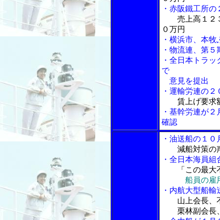
・赤阪鐵工所の
売上高１２
０万円
・横浜市、本牧
・物流連、第５
・全日本トラッ
で
意見を提出
・運輸労連の２
賃上げ要求
・基幹労連が２
確認
・油送船の１０
減船対策の
・全日本海員組
「この最大不
船員の雇
・内航大型船輸
山上会長、
栗林副会長、