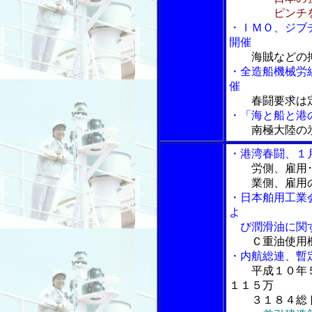
ピンチをチ
・ＩＭＯ、ジブ
開催
海賊などの
・全造船機械労
催
春闘要求は
・「海と船と港の
南極大陸の
・港湾春闘、１
労側、雇用
業側、雇用の
・日本舶用工業
よ
び潤滑油に関す
Ｃ重油使用
・内航総連、暫
平成１０年
１１５万
３１８４総ト