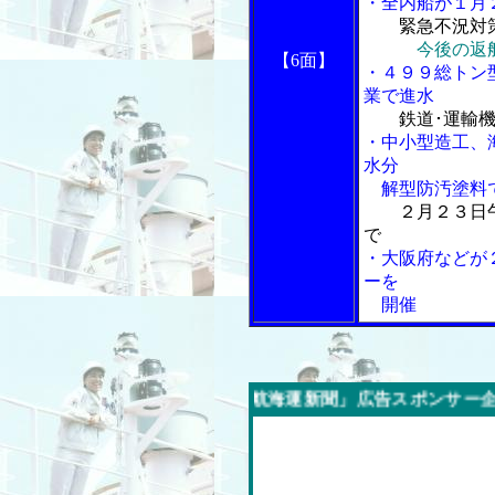
・全内船が１月
緊急不況対
今後の返
【6面】
・４９９総トン
業で進水
鉄道･運輸
・中小型造工、
水分
解型防汚塗料
２月２３日
で
・大阪府などが
ーを
開催
今週の「内航海運新聞」広告スポンサー企業