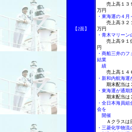
売上高１３
万円
・東海運の４月
売上高３２
【2面】
万円
・青木マリーン
売上高９１
円
・商船三井のフ
結業
績
売上高１４
・新和内航海運
期末配当は３
・東海運が通期
期末配当は
・全日本海員組
会を
開催
Ａクラスは
・三菱化学物流