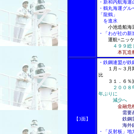
・新和内航海運
・鶴丸海運グル
「龍鶴」
を進水
小池造船海
・「わが社の新
運航=ニッ
４９９総
本瓦造
・鉄鋼連盟が鉄
１月～３月
比
３１．６％減
２００８
年ぶりに
減少へ
金融危
需要
【3面】
鉄鋼需給動向
海外鉄鋼
・「反射板」地