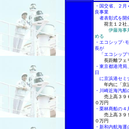
・国交省、２月
良事業
者表彰式を開
荷主１２社
伊藤海事
める
・エコシップ･
長が
「エコシップマ
長距離フェ
・東京都港湾局
日
に京浜港セミ
年内に「京
・川崎近海汽船
売上高３９
０万円
・栗林商船の４
売上高３９
０万円
・新和内航海運