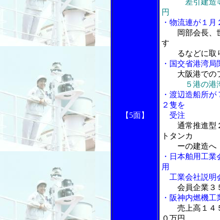
差引建造等納
円
・物流連が１月
岡部会長、
す
るなどに取り
・国交省港湾局
大阪港での
５港の港
・渡辺造船所が
２隻を
【5面】
受注
通常推進型
トタンカ
ーの建造へ
・日本舶用工業
用
工業会社説明
会員企業３
・阪神内燃機工
売上高１４
０万円