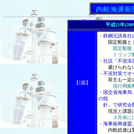
「内航海運新聞」ニ
平成21年(20
・鉄鋼元請各社
固定船腹と
固定船腹
トリップ船、
・社説「不況深
避けられな
・不況対策でオ
荷主も一定
【1面】
現行用船
・国交省海事局
の指
針」で研究会開
現況と課題
３月末に
・海事振興連盟
内航総連は