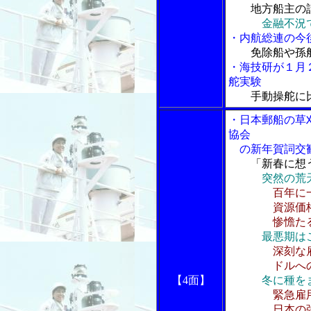
地方船主の
金融不況
・内航総連の今
免除船や孫
・海技研が１月
舵実験
手動操舵に
・日本郵船の草
協会
の新年賀詞交
「新春に想
突然の荒
百年に
資源価格の
惨憺たる海
最悪期は
深刻な
ドルへの信
【4面】
冬に種を
緊急雇
日本の強み