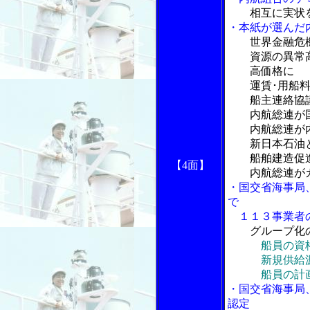
相互に実状
・本紙が選んだ
世界金融危
資源の異常高
高価格に
運賃･用船料
船主連絡協議
内航総連が国
内航総連が内
新日本石油と
船舶建造促進
【4面】
内航総連がカ
・国交省海事局
で
１１３事業者
グループ化
船員の資
新規供給源か
船員の計画雇
・国交省海事局
認定