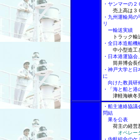
・ヤンマーの２
売上高は３
・九州運輸局の
リ
ー輸送実績
トラック輸
・全日本造船機
中小型造工
・日本港運協会
筒井博会長
・神戸大学と日
に
向けた教員研
・「海と船と港の
津軽海峡冬
・船主連絡協議
問結
果を公表
荷主の経営
オペレー
・内航組合のケ