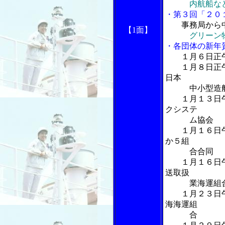
内航船な
・第３回「２０
事務局から中
【1面】
グリーン
・各団体の新年
１月６日正午
１月８日正午
日本
中小型造船
１月１３日午
クシステ
ム協会
１月１６日午
か５組
合合同
１月１６日午
送取扱
業海運組
１月２３日午
海海運組
合