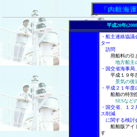
「内航海運新聞
平成20年(200
・船主連絡協議
ター
訪問
用船料の引き
地方船主
・国交省海事局
平成１９年度
景気の後
・平成２１年度
船舶の特別償
SESな
・国交省、１２
ス削減
に関する検討
船舶版アイド
す