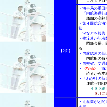
１月２９日午
・海事局の重田
「内航海運行政
船舶の高齢
・第４回総合海
状
況などを報告
・物流連が記者
岡部会長、
る
【2面】
・内航総連の影
内航船の特
・国交省、交通
・
《投稿》
市場
読者から本
・「わが社の新
運航=住鉱
４９９総
９月に
・辻産業がと関
き開