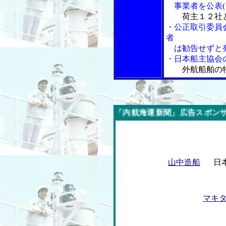
事業者を公表(
荷主１２社
・公正取引委員
者
は勧告せずと
・日本船主協会
外航船舶の
今週の「内航海運新聞」広告スポンサー企業
山中造船
日
マキ