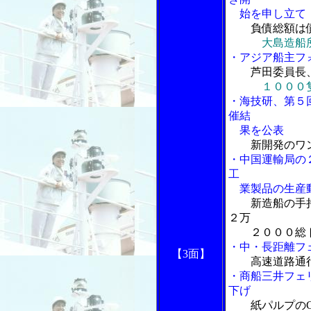
始を申し立て
負債総額は
大島造船
・アジア船主フ
芦田委員長
１０００
・海技研、第５回
催結
果を公表
新開発のワ
・中国運輸局の
工
業製品の生産
新造船の手
２万
２０００総
・中・長距離フ
【3面】
高速道路通
・商船三井フェ
下げ
紙パルプの