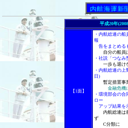
「内航海運新聞」ニュ
平成20年(200
・内航総連の船
報
告をまとめる
自分の船員
・社説「つなみ型
一歩も退け
・内航総連の上
日)
暫定措置事
金融危機
【1面】
・環境部会の合
ロー
アップ結果を
内航総連は
ず
C分類に