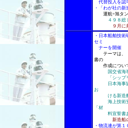
代替投入を認
・「わが社の新
運航=旭タ
４９８総
９月に
・日本船舶技術
セミ
ナーを開催
テーマは、「
書の
作成につい
国交省海
「シップリサ
日本海事協会
お
ける新造船の
海上技術安全
「材
料宣誓書およ
新造船
・物流連が第１