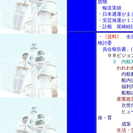
貨物
輸送実績
・日本通運がま
・安芸海運が１
・訃報 尾崎睦
・
《資料》
全日
検討委
員会報告書」(
９８ビジョ
３ 内航
われわ
内航
船内供食と
福利厚
船舶の技術
産業政策へ
次世
ヒューマンイ
保・育
成策
生活・労働