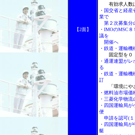
有効求人数
・国交省と経産
業で
第２次募集分の
【2面】
・IMOのMSC
議を
開催へ
・鉄道・運輸機
固定型を０
・通運連盟がレ
る
・鉄道・運輸機
訂
「環境にやさ
・燃料油市場価
・三菱化学物流
・四国運輸局が
便
申請を認可(１
・四国運輸局が
艇