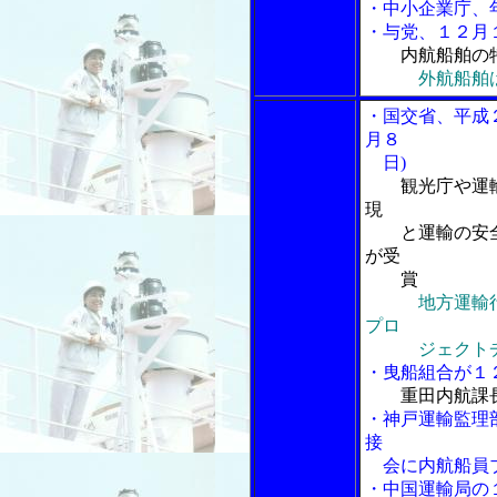
・中小企業庁、
・与党、１２月
内航船舶の
外航船舶
・国交省、平成
月８
日)
観光庁や運
現
と運輸の安全
が受
賞
地方運輸
プロ
ジェクトチ
・曳船組合が１
重田内航課
・神戸運輸監理
接
会に内航船員
・中国運輸局の