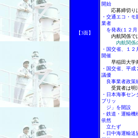
開始
応募締切り
・交通エコ・モ
業者
を発表(１２月
【3面】
内航関係で
内航関係
・国交省、１２
開催
早稲田大学
・国交省、平成
議優
良事業者政策統
受賞者は明
・日本海事セン
ブリッ
ジ」を開設
・鉄道・運輸機
依然
立たず
・日中海運輸送