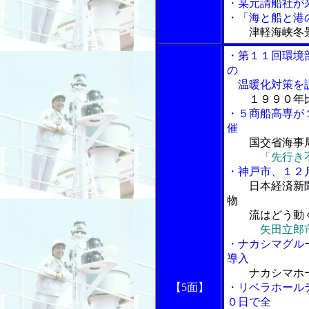
・某元請船社が
・「海と船と港の
津軽海峡冬
・第１１回環境
の
温暖化対策を
１９９０年
・５商船高専が
催
国交省海事
「先行き
・神戸市、１２
日本経済新
物
流はどう動く
矢田立郎
・ナカシマグル
導入
ナカシマホ
【5面】
・リベラホール
０日で全