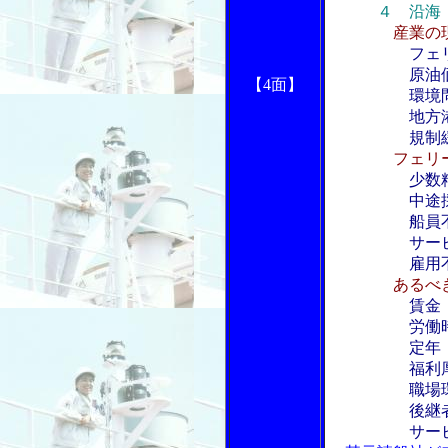
４ 沿海
産業の現状
フェ
原油価格
【4面】
環境問
地方港湾・
規制緩
フェリー・旅
少数
中途採用
船員不足
サービス
雇用不安
あるべき船
賃金
労働時
定年
福利厚
職場環
後継者
サービス