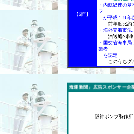
・内航総連の基
フ
【6面】
が平成１９年度
前年度比約
・海外売船市況
油送船の問
・国交省海事局
業者
を認定
このうちグ
週の「内航海運新聞」広告スポンサー企業
阪神ポンプ製作