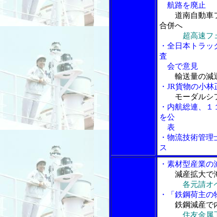
航路を廃止
道南自動車
合併へ
超高速フ
・全日本トラッ
査
会で意見
輸送量の減
・JR貨物の小
モーダルシ
・内航総連、１
を公
表
・物流技術管理
ス
・素材型産業の
減産拡大で
各元請オ
・「鉄鋼荷主の
鉄鋼減産で
住友金属