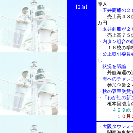
導入
【2面】
・玉井商船の２
売上高４３
万円
・玉井商船が２
売上高７５
・内タン組合の
１６校の学
・公正取引委員
し
状況を議論
外航海運の
・海へのチャレ
参加企業２
・秋の褒章受賞
・「わが社の新
榎本回漕店
４９９総
１０月
・大阪タウンミ
関西海事教