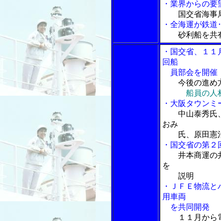
・業界からの要
国交省海事
・全海運が鉄道
砂利船を共
・国交省、１１
回船
員部会を開催
今後の進め
船員の人
・大阪タウンミ
中山泰秀氏
おみ
氏、原田憲治
・国交省の第２
井本商運の
を
説明
・ＪＦＥ物流と
用車両
を共同開発
１１月から