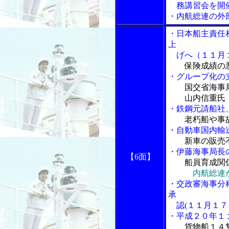
務講習会を開
・内航総連の外
・日本船主責任
上
げへ（１１月
保険成績の
・グループ化の
国交省海事
山内信重氏
・鉄鋼元請船社
老朽船や事
・自動車国内輸
新車の販売
・伊藤海事局長
【6面】
船員育成関
内航総連
・交政審海事分
承
認(１１月１７
・平成２０年１
貨物船１４