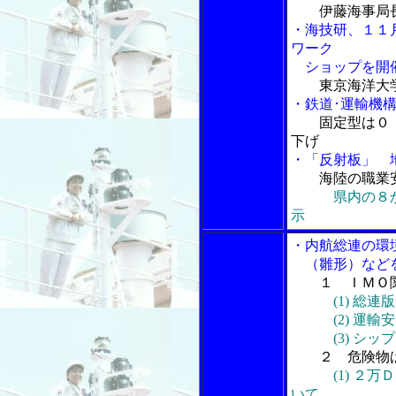
伊藤海事局
・海技研、１１
ワーク
ショップを開
東京海洋大学
・鉄道･運輸機
固定型は０．
下げ
・「反射板」 
海陸の職業
県内の８
示
・内航総連の環
（雛形）など
１ ＩＭＯ
(1) 総
(2) 運輸安
(3) シップ
２ 危険物
(1) 
いて