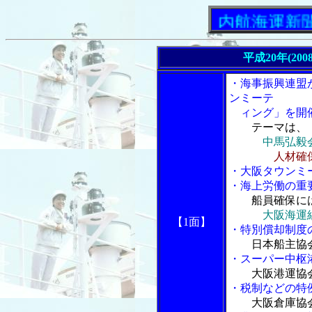
「内航海運新聞」ニ
平成20年(200
・海事振興連盟
ンミーテ
ィング」を開
テーマは、
中馬弘毅
人材確
・大阪タウンミ
・海上労働の重
船員確保に
大阪海運
【1面】
・特別償却制度
日本船主協
・スーパー中枢
大阪港運協
・税制などの特
大阪倉庫協