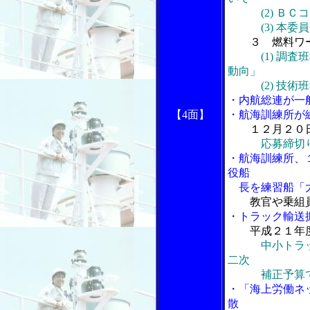
(2) ＢＣコ
(3) 本委員
３ 燃料ワ
(1) 調
動向」
(2) 技術班
・内航総連が一
【4面】
・航海訓練所が
１２月２０
応募締切
・航海訓練所、
役船
長を練習船「
教官や乗組
・トラック輸送
平成２１年
中小トラ
二次
補正予算で２
・「海上労働ネ
散