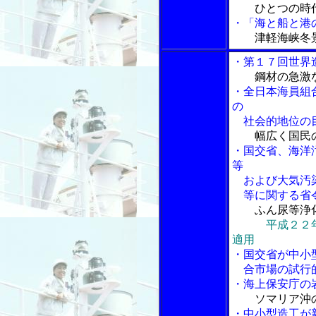
ひとつの時
・「海と船と港の
津軽海峡冬
・第１７回世界
鋼材の急激
・全日本海員組
の
社会的地位の
幅広く国民
・国交省、海洋
等
および大気汚染
等に関する省令
ふん尿等浄
平成２２
適用
・国交省が中小
合市場の試行
・海上保安庁の
ソマリア沖
・中小型造工が