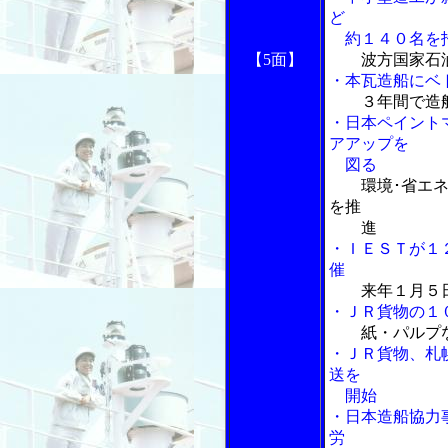
ど
約１４０名を
【5面】
波方国家石
・本瓦造船にベ
３年間で造
・日本ペイント
アアップを
図る
環境･省エ
を推
進
・ＩＥＳＴが１
催
来年１月５
・ＪＲ貨物の１
紙・パルプ
・ＪＲ貨物、札
送を
開始
・日本造船協力
労