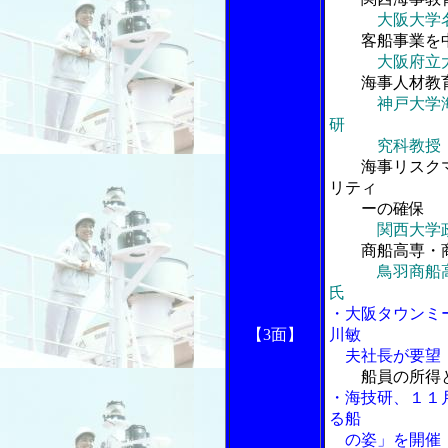
大阪大学
客船事業を
大阪府立大
海事人材教
神戸大学
研
究科教授 
海事リスク
リティ
ーの確保
関西大学
商船高専・
鳥羽商船
氏
・大阪タウンミ
【3面】
川敏
夫社長が要望
船員の所得
・海技研、１１
る船
の姿」を開催