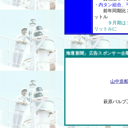
・内タン組合、
前年同期比
ットル
９月期は
リットルに
今週の「内航海運新聞」広告スポンサー企業
山中造
萩原バル