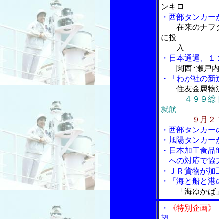
ンキロ
・西部タンカー
在来のナフ
に投
入
・日本通運、１
関西･瀬戸
・「わが社の新
住友金属物
４９９総
就航
９月２
・西部タンカー
・旭陽タンカー
・日本加工食品
への対応で協
・ＪＲ貨物が加
・
「海と船と港の
「海ゆかば
・
《特別企画》
望