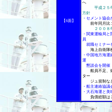
へ
平成２５
方針
・セメント協会
【6面】
前年同月比
２００８
・関東運輸局と
員
就職セミナー
海上自衛隊
・中国地方海運
運
懇談会を開催
船員不足、
ター
ジュ規制など
・船主連絡協議
・大石海運と美
負債総額は