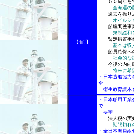
５０周年を
全海運の
過去を振り
オイルシ
船腹調整事
規制緩和
暫定措置事
【4面】
基本は収
船員確保へ
社会的な
今後の内向
将来に希
・日本造船協力
全
衛生教育読本
・日本舶用工業
で
要望
法人税の実
期限切れ
・全日本海員組