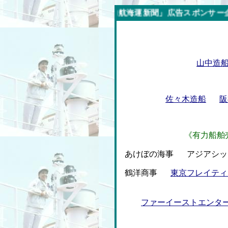
今週の「内航海運新聞」広告スポンサー企業
山中造
佐々木造船
阪
《有力船舶
あけぼの海事
アジアシ
鶴洋商事
東京フレイティ
ファーイーストエンタ