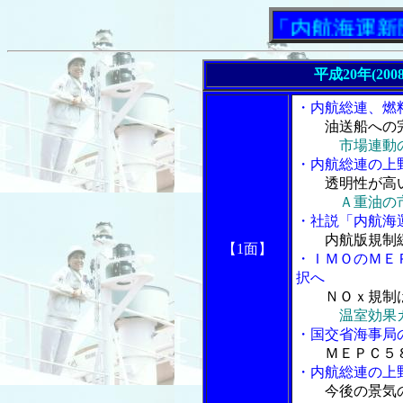
「内航海運新聞」ニ
平成20年(200
・内航総連、燃
油送船への
市場連動
・内航総連の上
透明性が高
Ａ重油の
・社説「内航海
内航版規制
【1面】
・ＩＭＯのＭＥ
択へ
ＮＯｘ規制
温室効果
・国交省海事局
ＭＥＰＣ５８
・内航総連の上
今後の景気