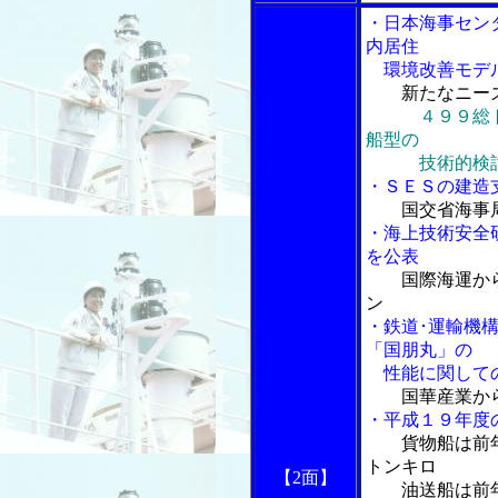
・日本海事セン
内居住
環境改善モデル
新たなニー
４９９総
船型の
技術的検討
・ＳＥＳの建造
国交省海事
・海上技術安全
を公表
国際海運か
ン
・鉄道･運輸機
「国朋丸」の
性能に関して
国華産業か
・平成１９年度
貨物船は前
トンキロ
【2面】
油送船は前年