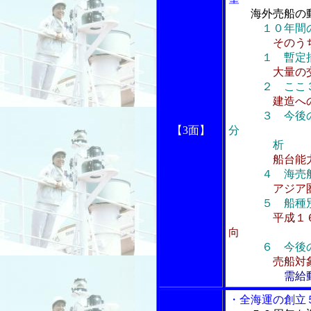
海外売船の
１０年間
そのう
１ 暫定
大量の
２ ここ
建造へ
３ 今後
【3面】
分
析
船台能
４ 海売
アジア
５ 船種
平成１
向
６ 今後
売船対
需給
・全海運の創立