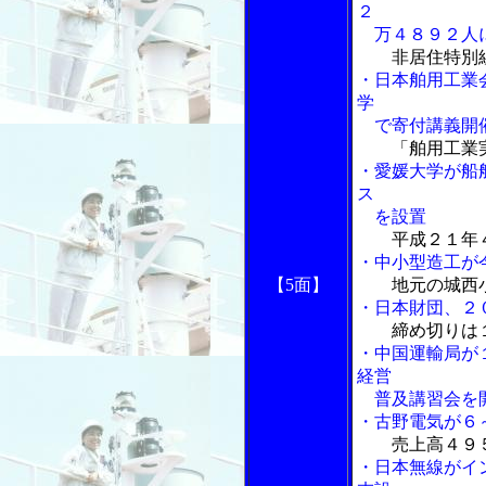
２
万４８９２人
非居住特別
・日本舶用工業
学
で寄付講義開
「舶用工業実
・愛媛大学が船
ス
を設置
平成２１年
・中小型造工が
【5面】
地元の城西小
・日本財団、２
締め切りは
・中国運輸局が
経営
普及講習会を
・古野電気が６
売上高４９
・日本無線がインマ