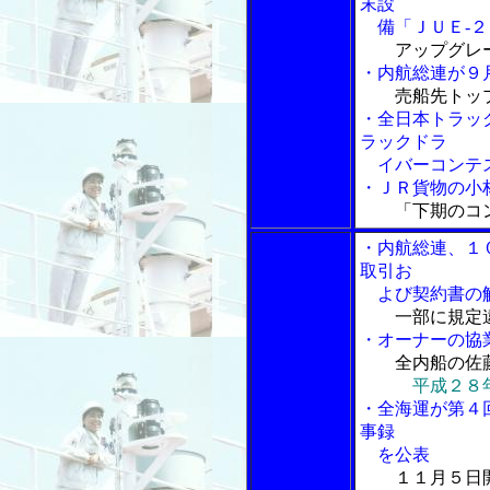
末設
備「ＪＵＥ-２
アップグレ
・内航総連が９
売船先トッ
・全日本トラッ
ラックドラ
イバーコンテス
・ＪＲ貨物の小
「下期のコ
・内航総連、１
取引お
よび契約書の解
一部に規定
・オーナーの協
全内船の佐
平成２８
・全海運が第４
事録
を公表
１１月５日