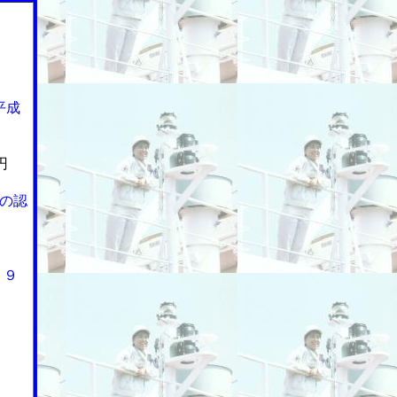
平成
円
の認
２９