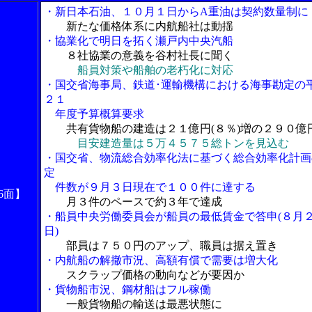
・新日本石油、１０月１日からA重油は契約数量制に
新たな価格体系に内航船社は動揺
・協業化で明日を拓く瀬戸内中央汽船
８社協業の意義を谷村社長に聞く
船員対策や船舶の老朽化に対応
・国交省海事局、鉄道･運輸機構における海事勘定の
２１
年度予算概算要求
共有貨物船の建造は２１億円(８％)増の２９０億
目安建造量は５万４５７５総トンを見込む
・国交省、物流総合効率化法に基づく総合効率化計画
定
件数が９月３日現在で１００件に達する
6面】
月３件のペースで約３年で達成
・船員中央労働委員会が船員の最低賃金で答申(８月
日)
部員は７５０円のアップ、職員は据え置き
・内航船の解撤市況、高額有償で需要は増大化
スクラップ価格の動向などが要因か
・貨物船市況、鋼材船はフル稼働
一般貨物船の輸送は最悪状態に