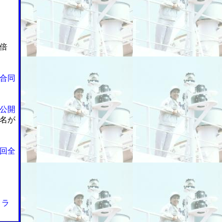
倍
合同
公開
名が
回全
１ラ