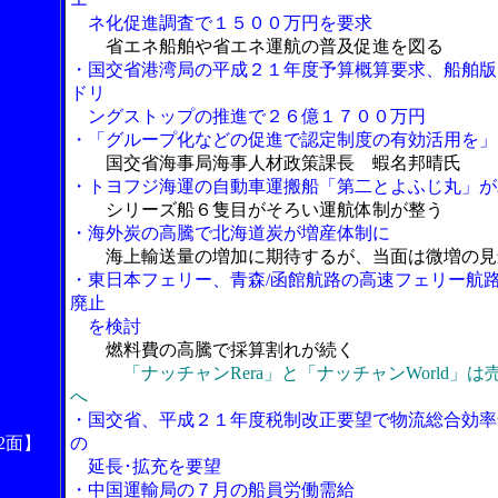
ネ化促進調査で１５００万円を要求
省エネ船舶や省エネ運航の普及促進を図る
・国交省港湾局の平成２１年度予算概算要求、船舶版
ドリ
ングストップの推進で２６億１７００万円
・「グループ化などの促進で認定制度の有効活用を」
国交省海事局海事人材政策課長 蝦名邦晴氏
・トヨフジ海運の自動車運搬船「第二とよふじ丸」が
シリーズ船６隻目がそろい運航体制が整う
・海外炭の高騰で北海道炭が増産体制に
海上輸送量の増加に期待するが、当面は微増の見
・東日本フェリー、青森/函館航路の高速フェリー航
廃止
を検討
燃料費の高騰で採算割れが続く
「ナッチャンRera」と「ナッチャンWorld」は
へ
・国交省、平成２１年度税制改正要望で物流総合効率
2面】
の
延長･拡充を要望
・中国運輸局の７月の船員労働需給