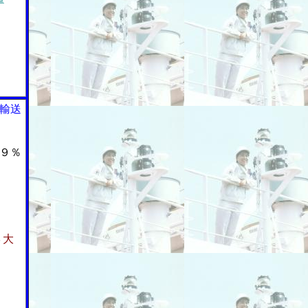
輸送
９％
３大