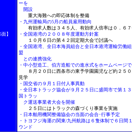
ーを
開設
重大海難への即応体制を整備
・九州運輸局の5月の船員雇用動向
有効求人数は３４５人、有効求人倍率は０．６７
5面】
・全国港湾の２００８年度運動方針案
１０月６日の第４２回定期大会で討議へ
・全国港湾、全日本海員組合と全日本港湾運輸労働組
盟
との連携強化
・中小型造工、伯方造船での進水式をホームページで
８月２０日に西条市の東予学園園児など約２５０
見学
・国交省の９月１日付人事異動
・全日本トラック協会が９月２５日に盛岡市で第１３
国トラッ
ク運送事業者大会を開催
２５日にはトラックの森づくり事業を実施
・日本舶用機関整備協会の当面の会合･行事予定
・トヨフジ海運の関東/九州航路は６隻体制で６日間
ウンド