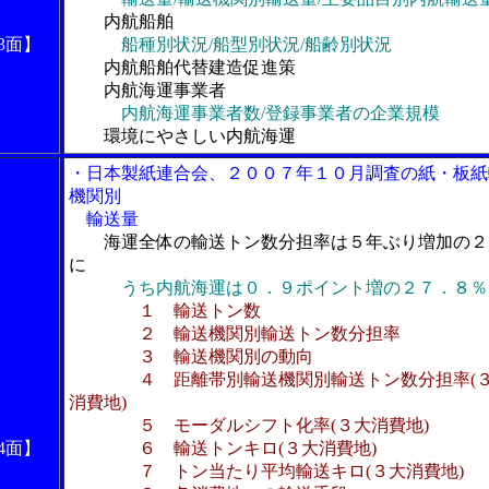
内航船舶
3面】
船種別状況/船型別状況/船齢別状況
内航船舶代替建造促進策
内航海運事業者
内航海運事業者数/登録事業者の企業規模
環境にやさしい内航海運
・日本製紙連合会、２００７年１０月調査の紙・板紙
機関別
輸送量
海運全体の輸送トン数分担率は５年ぶり増加の２
に
うち内航海運は０．９ポイント増の２７．８％
１ 輸送トン数
２ 輸送機関別輸送トン数分担率
３ 輸送機関別の動向
４ 距離帯別輸送機関別輸送トン数分担率(
消費地)
５ モーダルシフト化率(３大消費地)
4面】
６ 輸送トンキロ(３大消費地)
７ トン当たり平均輸送キロ(３大消費地)