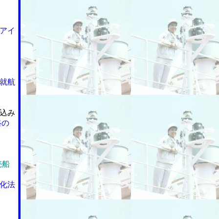
アイ
就航
込み
路の
売船
化法