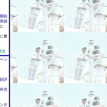
開始
実績
に
に要
状況
ーン
好評
外売
ンタ