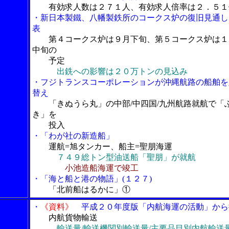
有効求人数は２７１人、有効求人倍率は２．５１
・新日本製鐵、八幡製鉄所のコークス炉の復旧見通し
表
第４コークス炉は９月下旬、第５コークス炉は１
中旬の
予定
出銑への影響は２０万トンの見込み
・フジトランスコーポレーションが沖縄航路の船舶を
替え
「きぬうら丸」の中部/中四国/九州航路就航で「
き」を
投入
・「わが社の新造船」
運航=旭タンカー、船主=聖朋海運
７４９総トン型油送船「聖朋」が就航
小池造船海運で竣工
・「海と船と港の物語」(１２７)
「北前船はるかに」①
・
《資料》
平成２０年度版「内航海運の活動」から
内航貨物輸送
輸送量/輸送機関別輸送量/主要品目別内航輸送