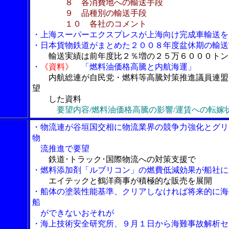
８ 各消費地への輸送手段
９ 品種別の輸送手段
１０ 各社のコメント
・上海スーパーエクスプレスが上海向け完成車輸送を
・日本貨物鉄道がまとめた２００８年度盆休期の輸送
輸送実績は前年度比２％増の２５万６０００トン
・
《資料》
「燃料油価格高騰と内航海運」
内航総連が自民党・燃料等高騰対策推進議員連盟
望
した資料
要望内容/燃料油価格高騰の影響/運賃への転嫁
・物流連が谷垣国交相に物流業界の競争力強化とグリ
物
流推進で要望
鉄道･トラック･国際物流への対策支援で
・燃料添加剤「ルブリコン」の燃費低減効果が船社に
エイテックと鶴洋商事が積極的な販売を展開
・船体の塗装性能基準、クリアしなければ将来的に海
船
ができないおそれが
・海上技術安全研究所、９月１日から海難事故解析セ