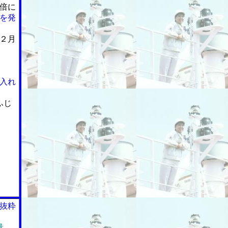
倍に
を発
２月
入れ
ふじ
抜粋
量