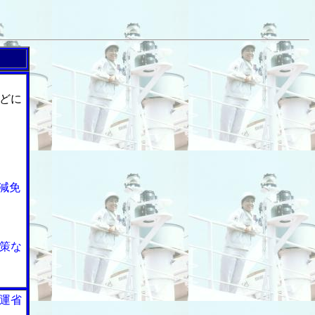
どに
減免
策な
運省