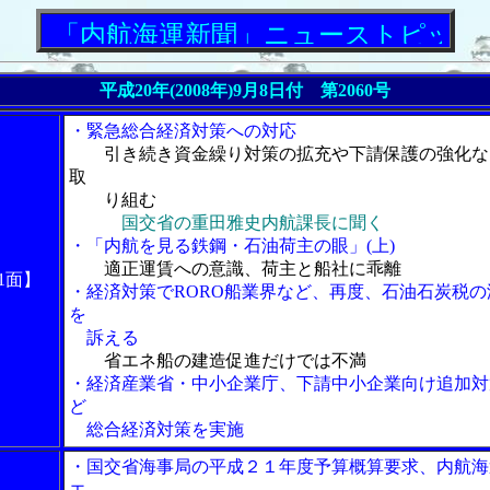
内航海運新聞」ニューストピックス
平成20年(2008年)9月8日付 第2060号
・緊急総合経済対策への対応
引き続き資金繰り対策の拡充や下請保護の強化な
取
り組む
国交省の重田雅史内航課長に聞く
・「内航を見る鉄鋼・石油荷主の眼」(上)
適正運賃への意識、荷主と船社に乖離
1面】
・経済対策でRORO船業界など、再度、石油石炭税の
を
訴える
省エネ船の建造促進だけでは不満
・経済産業省・中小企業庁、下請中小企業向け追加対
ど
総合経済対策を実施
・国交省海事局の平成２１年度予算概算要求、内航海
エ