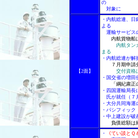
の
対象に
・内航総連、日
よる
運輸サービス
内航貨物船
内航タン
まる
・内航総連が解
７月期申請
【2面】
交付資格
・国交省の増田
「綱紀粛正
・四国運輸局長
氏が就任（７
・大分共同海運
・パシフィック
・中上建設が破
負債総額は
・
《てい談とＱ