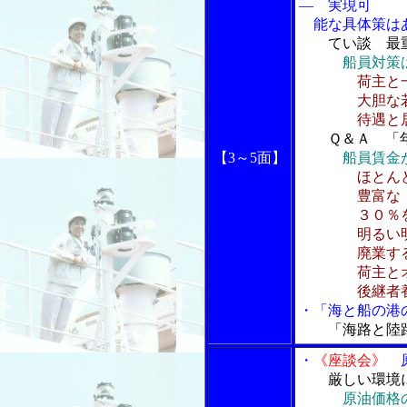
― 実現可
能な具体策は
てい談 最
船員対策
荷主と
大胆な若手
待遇と居住
Ｑ＆Ａ 「
【3～5面】
船員賃金
ほとん
豊富な「年
３０％を超
明るい明日
廃業するの
荷主とオペ
後継者養成の
・「海と船の港の
「海路と陸
・
《座談会》
原
厳しい環境に
原油価格