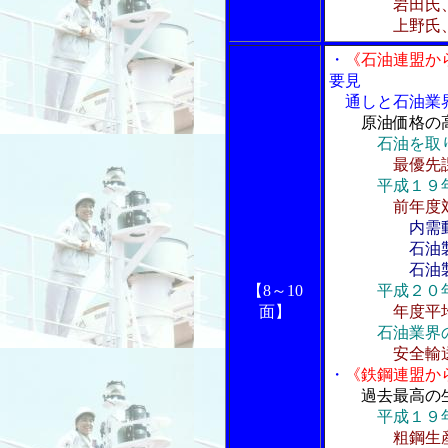
岩田氏、輸
上野氏、背
・
《石油連盟か
要見
通しと石油業
原油価格の
石油を取
最優先
平成１９
前年度
内需
石油製品
石油製品
【8～10
平成２０
面】
年度平
石油業界
安全輸
・
《鉄鋼連盟か
過去最高の
平成１９
粗鋼生