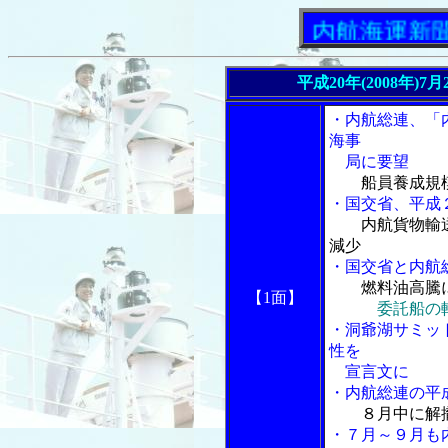
「内航海運新聞」ニ
平成20年(2008年)
・内航総連、「
海事
局に要望
船員養成規
・国交省、平成
内航貨物輸
減少
・国交省と内航
燃料油高騰
【1面】
委託船の
・洞爺湖サミッ
性を
宣言文に
・内航総連の平
８月中に解
・７月～９月も