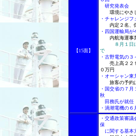
研究発表会
環境にやさ
・チャレンジフ
内定２名、
・四国運輸局が
内航海運事業
８月１日
【15面】
で
・古野電気の３
売上高２２
０万円
・オーシャン東
旅客の予約
・国交省の７月
秋
田務氏が就任
・渦潮電機の６
・交通政策審議
保
に関する基本