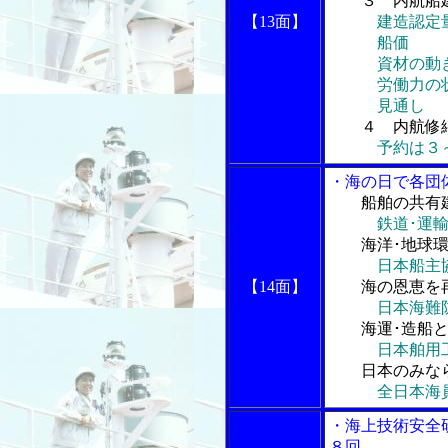
３ 内航船
【13面】
建造認定
船価
資材の動
労働力の
見通し
４ 内航修
予約は３
・海の日で各団
船舶の共有
鉄道･運
海洋･地球
日本船主
【14面】
海の恩恵を
日本海難
海運･造船
日本舶用
日本のみな
全日本海
・海上技術安全
８回