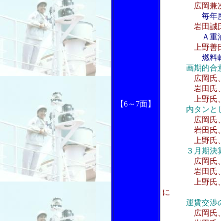
広岡兼
毎年
岩田誠
Ａ重
上野善
燃料
画期的合
広岡氏
岩田氏、石油
上野氏、訪
【6～7面】
内タンと
広岡氏
岩田氏、船
上野氏、グル
３月期決
広岡氏
岩田氏、内
上野氏、バン
に
運賃交渉
広岡氏