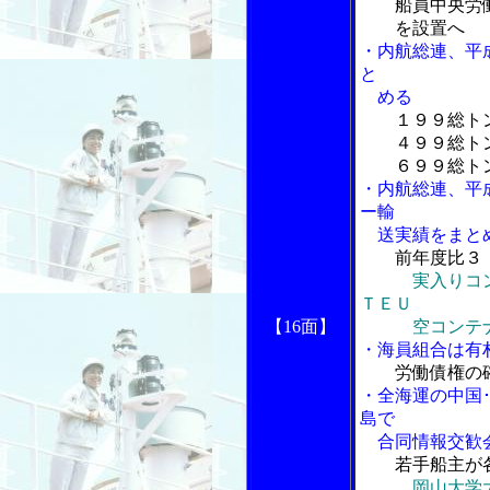
船員中央労
を設置へ
・内航総連、平
と
める
１９９総ト
４９９総トン
６９９総トン
・内航総連、平
ー輸
送実績をまと
前年度比３
実入りコ
ＴＥＵ
【16面】
空コンテナは
・海員組合は有
労働債権の
・全海運の中国
島で
合同情報交歓
若手船主が
岡山大学