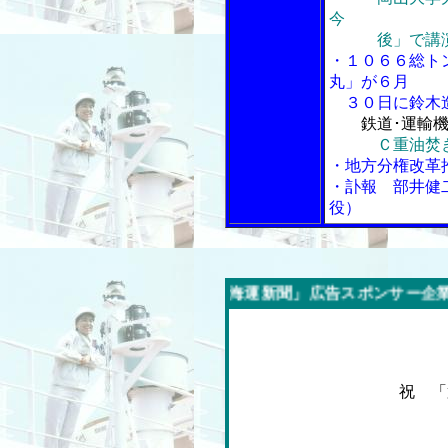
今
後」で講
・１０６６総ト
丸」が６月
３０日に鈴木
鉄道･運輸
Ｃ重油焚
・地方分権改革
・訃報 部井健
役）
今週の「内航海運新聞」広告スポンサー企業
祝 「