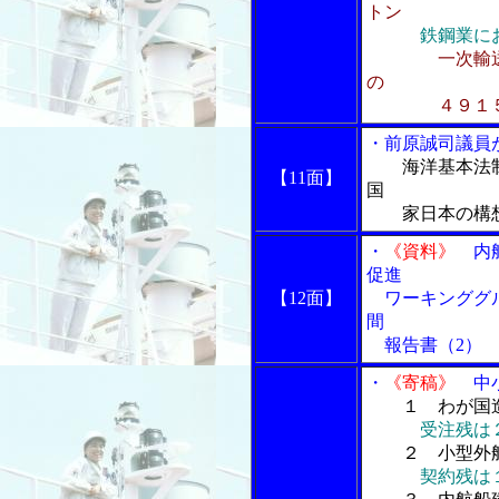
トン
鉄鋼業に
一次輸
の
４９１５
・前原誠司議員
海洋基本法
【11面】
国
家日本の構
・
《資料》
内航
促進
【12面】
ワーキンググル
間
報告書（2）
・
《寄稿》
中小
１ わが国
受注残は
２ 小型外航
契約残は