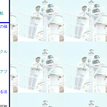
航
の福
クル
アプ
る法
可能