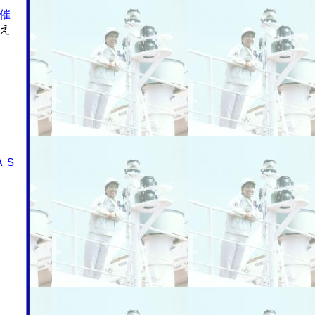
催
え
ＡＳ