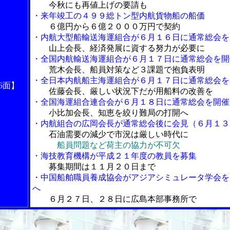
今秋にも再値上げの要請も
・来年竣工の４９９総トン型内航貨物船の船価
６億円から６億２０００万円で契約
・内航大型船輸送海運組合が６月１６日に通常総会を
山上会長、経済発展に資する努力が必要に
・全国内航輸送海運組合が６月１７日に通常総会を開
荒木会長、船員対策など３課題で抱負表明
・全日本内航船主海運組合が６月１７日に通常総会を
6面】
佐藤会長、厳しい状況下だが用船料の改善を
・全国海運組合連合会が６月１８日に通常総会を開催
小比加会長、知恵を絞り難局の打開へ
・内航組合の広岡会長が通常総会後に会見（６月１３
石油需要の減少で市況は厳しい時代に
船員問題など荷主の協力が不可欠
・海技教育機構が平成２１年度の教員を募集
募集期間は１１月２０日まで
・中国船舶職員養成協会がアジアシミュレータ学会を
へ
６月２７日、２８日に広島本部事務所で