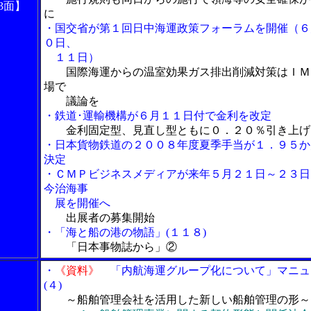
3面】
に
・国交省が第１回日中海運政策フォーラムを開催（６
０日、
１１日）
国際海運からの温室効果ガス排出削減対策はＩＭ
場で
議論を
・鉄道･運輸機構が６月１１日付で金利を改定
金利固定型、見直し型ともに０．２０％引き上げ
・日本貨物鉄道の２００８年度夏季手当が１．９５か
決定
・ＣＭＰビジネスメディアが来年５月２１日～２３日
今治海事
展を開催へ
出展者の募集開始
・「海と船の港の物語」(１１８)
「日本事物誌から」②
・
《資料》
「内航海運グループ化について」マニュ
(４)
～船舶管理会社を活用した新しい船舶管理の形～