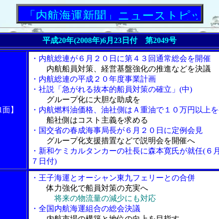
内航海運新聞」ニューストピックス
平成20年(2008年)6月23日付 第2049号
・内航総連が６月２０日に第４３回通常総会を開催
内航船員対策、経営基盤強化の推進などを決議
・内航総連の平成２０年度事業計画
・社説「急がれる抜本的船員対策の確立」(中)
グループ化に大胆な助成を
1面】
・内航燃料油価格、油社側はＡ重油で１０万円以上を
船社側はコスト主義を求める
・国交省の春成海事局長が６月２０日に定例会見
グループ化支援措置などで説明会を開催へ
・新和ケミカルタンカーの社長に森本寛氏が就任(６
７日付)
・王子海運とオーシャン東九フェリーとの合併
体力強化で船員対策の充実へ
将来の物流量の減少にも対応
・全国内航海運組合の総会決議
内航市場の構築と地位の向上を目指す