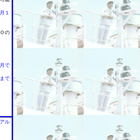
月１
Ｏの
月で
まで
アル