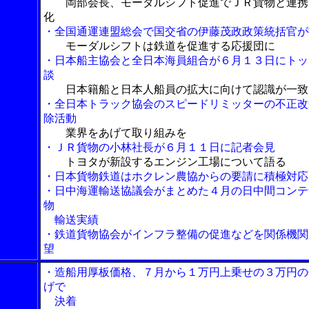
岡部会長、モーダルシフト促進でＪＲ貨物と連携
化
・全国通運連盟総会で国交省の伊藤茂政政策統括官が
モーダルシフトは鉄道を促進する応援団に
・日本船主協会と全日本海員組合が６月１３日にトッ
談
日本籍船と日本人船員の拡大に向けて認識が一致
・全日本トラック協会のスピードリミッターの不正改
除活動
業界をあげて取り組みを
・ＪＲ貨物の小林社長が６月１１日に記者会見
トヨタが新設するエンジン工場について語る
・日本貨物鉄道はホクレン農協からの要請に積極対応
・日中海運輸送協議会がまとめた４月の日中間コンテ
物
輸送実績
・鉄道貨物協会がインフラ整備の促進などを関係機関
望
・造船用厚板価格、７月から１万円上乗せの３万円の
げで
決着