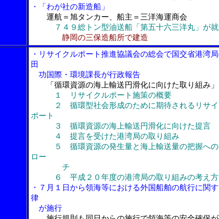
・「わが社の新造船」
運航＝旭タンカー、船主＝三洋海運商会
７４９総トン型油送船「第五十六三洋丸」が就
静岡の三保造船所で建造
・リサイクルポート推進協議会の総会で国交省港湾局
田
功国際・環境課長が行政報告
「循環資源の海上輸送円滑化に向けた取り組み」
１ リサイクルポート施策の概要
２ 循環型社会形成のために期待されるリサイ
ポート
３ 循環資源の海上輸送円滑化に向けた提言
４ 提言を受けた港湾局の取り組み
５ 循環資源の発生量と海上輸送量の把握への
ロー
チ
６ 平成２０年度の港湾局の取り組みの考え方
・７月１日から領海等における外国船舶の航行に関す
律
が施行
施行規則も同日からの施行で領海等の安全確保が