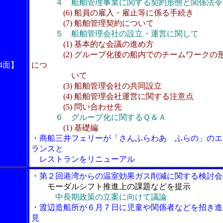
４ 船舶管理事業に関する契約形態と関係法令
(6) 船員の雇入・雇止等に係る手続き
(7) 船舶管理契約について
５ 船舶管理会社の設立・運営に関して
(1) 基本的な会議の進め方
(2) グループ化後の船内でのチームワークの
4面】
につ
いて
(3) 船舶管理会社の共同設立
(4) 船舶管理会社運営に関する注意点
(5) 問い合わせ先
６ グループ化に関するＱ＆Ａ
(1) 基礎編
・商船三井フェリーが「さんふらわあ ふらの」のエ
ランスと
レストランをリニューアル
・第２回港湾からの温室効果ガス削減に関する検討会
モーダルシフト推進上の課題などを提示
中長期政策の立案に向けて議論
・渡辺造船所が６月７日に児童や関係者などを招き進
見