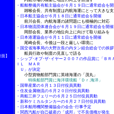
・船舶整備共有船主協会が６月１９日に通常総会を開
雑喉会長、共有制度は内航海運にとって大きな支
・日本船主協会が６月１８日に通常総会を開催
前川会長、内航海運の諸問題にも積極的に対応
・日本物流団体連合会が６月１９日に通常総会を開催
岡部会長、業界の地位向上に向けて取り組みを
・日本港運協会が６月１１日に通常総会を開催
尾崎会長、今後は一段と厳しい環境に
・国交省海事局の大野次長の内タン組合総会での挨拶
船員行政や制度の見直しで語る
2面】
・シップ･オブ･ザ･イヤー２００７の作品賞に「ＢＲ
ＩＬ ＭＡＲ
Ｕ」が決定
小型貨物船部門賞に英雄海運の「茂丸」
特殊船部門賞に海洋環境船「Ｄｒ.海洋」
・国華産業の６月１３日付役員異動
・住友金属物流の６月２０日付役員異動
・商船三井フェリーの６月２５日付役員異動
・新和ケミカルタンカーの６月２７日付役員異動
・日本舶用機関整備協会の会合･行事予定
・関西汽船が自己破産の「成邦」で不良債権が発生