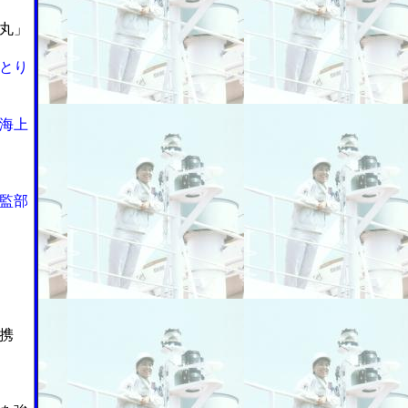
丸」
とり
海上
監部
携