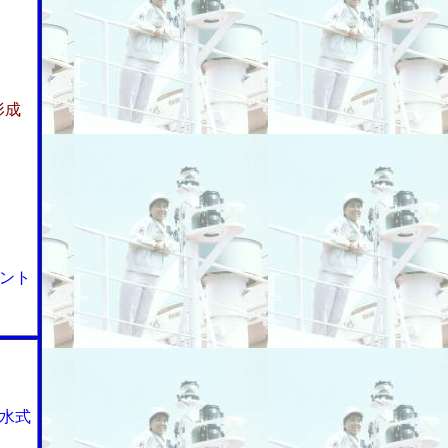
形成
ント
水式