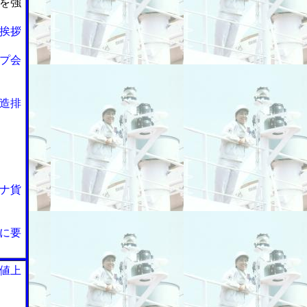
を強
挨拶
プ会
造排
ナ貨
に要
値上