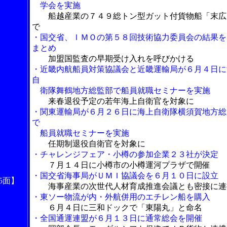
学会を実施
船越産業の７４９総トン型ガット付貨物船「末広
で
・国交省、ＩＭＯの第５８回技術協力委員会の結果を
まとめ
加盟国監査の早期受け入れを呼びかける
・近畿内航船員対策協議会と近畿運輸局が６月４日に
自
衛隊舞鶴地方総監部で船員就職セミナーを実施
来春退役予定の若年海上自衛官を対象に
・関東運輸局が６月２６日に海上自衛隊横須賀地方総
で
船員就職セミナーを実施
任期制退役自衛官を対象に
・チャレンジフェア・小樽の参加企業２３社が決定
７月１４日に小樽市の小樽運河プラザで開催
・国交省海事局がＵＭＩ協議会を６月１０日に設立
5面】
海事産業の次世代人材育成推進会議とも密接に連
・東ソー物流が内・外航併用のエチレン船を購入
６月４日に三和ドックで「東陽丸」と命名
・全国通運連盟が６月１３日に通常総会を開催