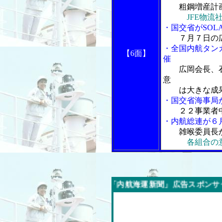
粗鋼増産計
JFE物流
・国交省がSOL
７月７日の
・全国内航タン
【6面】
催
広岡会長、
意
は大きな成
・国交省海事局
２２事業者
・内航総連が６
雑喉委員長
各組合の
今週の「内航海運新聞」広告スポンサー企業