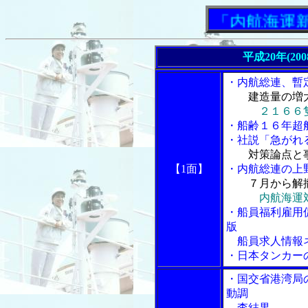
「内航海運新聞」
平成20年(20
・内航総連、暫
建造量の増
２１６６
・船齢１６年超
・社説「急がれ
対策論点と
【1面】
・内航総連の上野
７月から解
内航海運
・船員福利雇用促
版
船員求人情報ネ
・日本タンカー
・国交省港湾局
動調
査結果