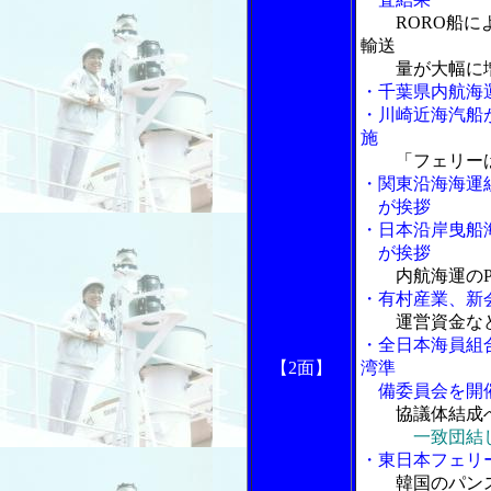
RORO船
輸送
量が大幅に
・千葉県内航海
・川崎近海汽船
施
「フェリー
・関東沿海海運
が挨拶
・日本沿岸曳船
が挨拶
内航海運の
・有村産業、新
運営資金な
・全日本海員組
【2面】
湾準
備委員会を開
協議体結成
一致団結
・東日本フェリ
韓国のパン