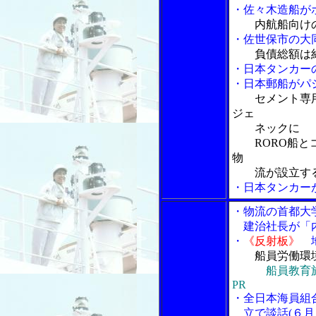
・佐々木造船が
内航船向け
・佐世保市の大
負債総額は
・日本タンカー
・日本郵船がパ
セメント専
ジェ
ネックに
RORO船とコ
物
流が設立する
・日本タンカー
・物流の首都大
建治社長が「内
・
《反射板》
地
船員労働環
船員教育
PR
・全日本海員組
立で談話(６月