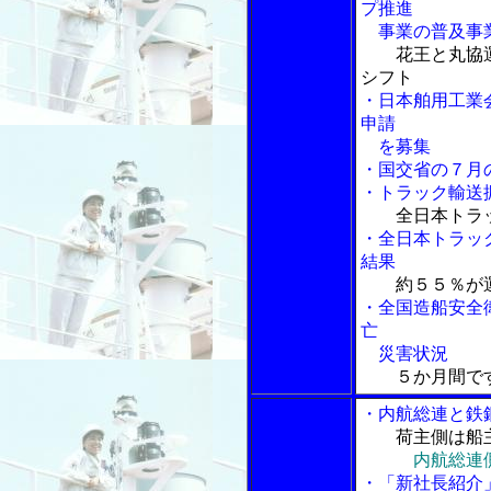
プ推進
事業の普及事
花王と丸協
シフト
・日本舶用工業
申請
を募集
・国交省の７月
・トラック輸送
全日本トラ
・全日本トラッ
結果
約５５％が
・全国造船安全
亡
災害状況
５か月間で
・内航総連と鉄
荷主側は船
内航総連
・「新社長紹介