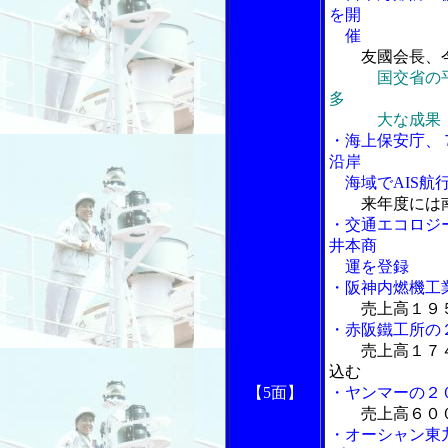
を開
催
友國会長、
国交省の
多
大な成果
・海上保安庁、
沿岸
海域でAIS航
来年度には
・交通エコロジ
井本商
運を登録
・阪神内燃機工
売上高１９
・赤阪鐵工所の
売上高１７
込む
【5面】
・ヤンマーの２
売上高６０
・オーシャン東