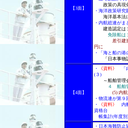
政策の具現
【3面】
・海洋政策研究
海洋基本法
・内航総連がま
建造認定は
免除船は
差引建
円に
・「海と船の港の
「日本事物
・
《資料》
「内
(３)
～船舶管理
４ 船舶
【4面】
(5)
内航
・物流連が第９
・
《資料》
内航
資格台
帳集計(年度別
・日本海難防止