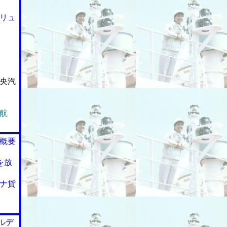
リュ
央汽
航
概要
を放
ナ貨
ルデ