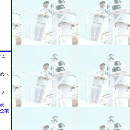
ナビ
めへ
セミ
表
加企業