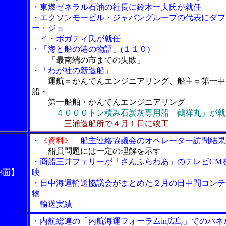
・東燃ゼネラル石油の社長に鈴木一夫氏が就任
・エクソンモービル・ジャパングループの代表にダブ
ー・ジョ
イ・ボガティ氏が就任
・「海と船の港の物語」(１１０)
「最南端の市までの失敗」
・
「わが社の新造船」
運航＝かんでんエンジニアリング、船主＝第一中
船・
第一船舶・かんでんエンジニアリング
４０００トン積み石炭灰専用船「鶴祥丸」が就
三浦造船所で４月１日に竣工
・
《資料》
船主連絡協議会のオペレーター訪問結果
船員問題には一定の理解を示す
・商船三井フェリーが「さんふらわあ」のテレビCM
3面】
映
・日中海運輸送協議会がまとめた２月の日中間コンテ
物
輸送実績
・内航総連の「内航海運フォーラムin広島」でのパネ