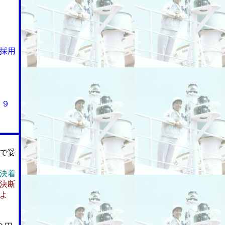
採用
３９
で妥
決着
決断
よ