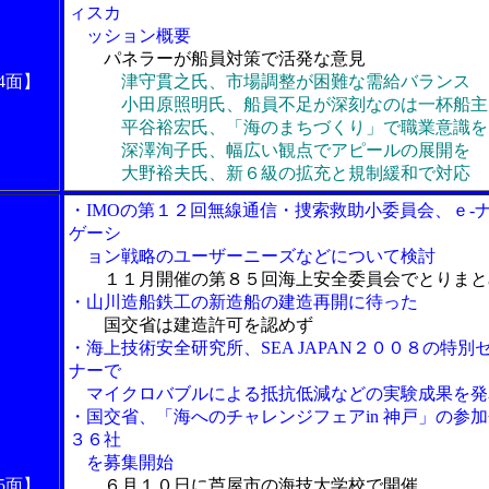
ィスカ
ッション概要
パネラーが船員対策で活発な意見
4面】
津守貫之氏、市場調整が困難な需給バランス
小田原照明氏、船員不足が深刻なのは一杯船主
平谷裕宏氏、「海のまちづくり」で職業意識を
深澤洵子氏、幅広い観点でアピールの展開を
大野裕夫氏、新６級の拡充と規制緩和で対応
・IMOの第１２回無線通信・捜索救助小委員会、ｅ-
ゲーシ
ョン戦略のユーザーニーズなどについて検討
１１月開催の第８５回海上安全委員会でとりまと
・山川造船鉄工の新造船の建造再開に待った
国交省は建造許可を認めず
・海上技術安全研究所、SEA JAPAN２００８の特別
ナーで
マイクロバブルによる抵抗低減などの実験成果を発
・国交省、「海へのチャレンジフェアin 神戸」の参
３６社
を募集開始
5面】
６月１０日に芦屋市の海技大学校で開催