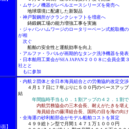
・ムサシノ機器がレベルエースシリーズを発売へ
地球環境に配慮した新製品
・神戸製鋼所がクランクシャフトを増産へ
鋳鍛鋼工場の能力増強工事を実施
・ジャパンハムワージのロータリーベーン式舵取機の
が相
次ぐ
船舶の安全性と運航効率を向上
・アルファ・ラバルが画期的なタンク洗浄機器を発表
・日本舶用工業会がSEA JAPAN２００８に会員企業
社とと
もに参加
・内航２団体と全日本海員組合との労働協約改定交渉
４月１７日に７年ぶりに５００円のベースアップ
結
年間臨時手当も０．１割アップの４２．１割で
内航労務協会の三木会長、耐えがたきを堪え
海員組合の藤澤組合長、国民の目を海の向け
・全海運の砂利船部会がモデル船舶コストを算定
４９９総トン型で月間１４７１万１０００円
6面】