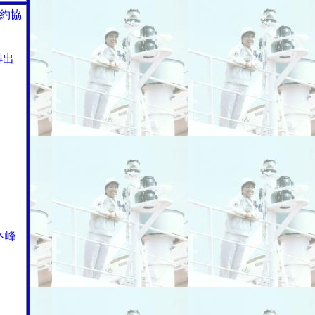
約協
排出
本峰