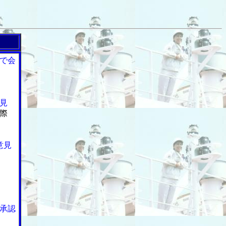
で会
見
際
意見
承認