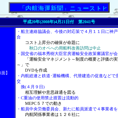
「内航海運新聞」ニューストピックス
平成20年(2008年)4月21日付 第2041号
・船主連絡協議会、今後の対応策で４月１１日に神戸
合
コスト上昇分の確保が命題に
秋口のオペへの用船料改善訪問は中止
・国交省の福本秀樹大臣官房運輸安全政策審議官が会
「運輸安全マネジメント～制度の概要と評価の実
～」で
DVDを作成
1面】
・内航総連と鉄道･運輸機構、代替建造の促進などで
交
換(４月９日)
相互理解や意思疎通を図る
・C重油の使用禁止措置は流動的
MEPC５７での動き
・船員中央労働委員会、新たに船員派遣で４事業者を
内航関係事業者は１２６社に