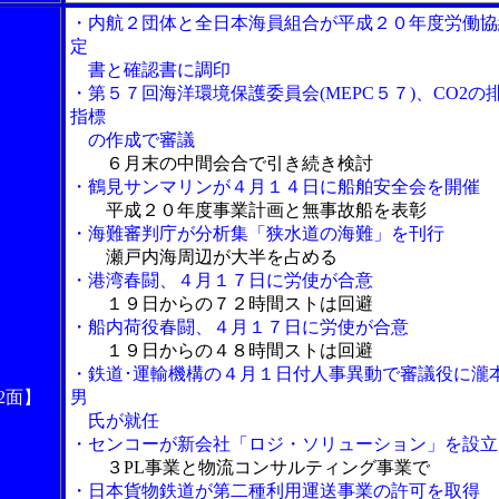
・内航２団体と全日本海員組合が平成２０年度労働協
定
書と確認書に調印
・第５７回海洋環境保護委員会(MEPC５７)、CO2の
指標
の作成で審議
６月末の中間会合で引き続き検討
・鶴見サンマリンが４月１４日に船舶安全会を開催
平成２０年度事業計画と無事故船を表彰
・海難審判庁が分析集「狭水道の海難」を刊行
瀬戸内海周辺が大半を占める
・港湾春闘、４月１７日に労使が合意
１９日からの７２時間ストは回避
・船内荷役春闘、４月１７日に労使が合意
１９日からの４８時間ストは回避
・鉄道･運輸機構の４月１日付人事異動で審議役に瀧
2面】
男
氏が就任
・センコーが新会社「ロジ・ソリューション」を設立
３PL事業と物流コンサルティング事業で
・日本貨物鉄道が第二種利用運送事業の許可を取得