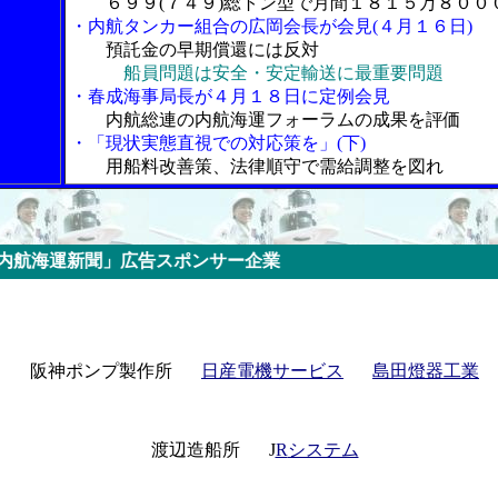
６９９(７４９)総トン型で月間１８１５万８００
・内航タンカー組合の広岡会長が会見(４月１６日)
預託金の早期償還には反対
船員問題は安全・安定輸送に最重要問題
・春成海事局長が４月１８日に定例会見
内航総連の内航海運フォーラムの成果を評価
・「現状実態直視での対応策を」(下)
用船料改善策、法律順守で需給調整を図れ
」広告スポンサー企業
阪神ポンプ製作所
日産電機サービス
島田燈器工業
渡辺造船所
J
R
システム